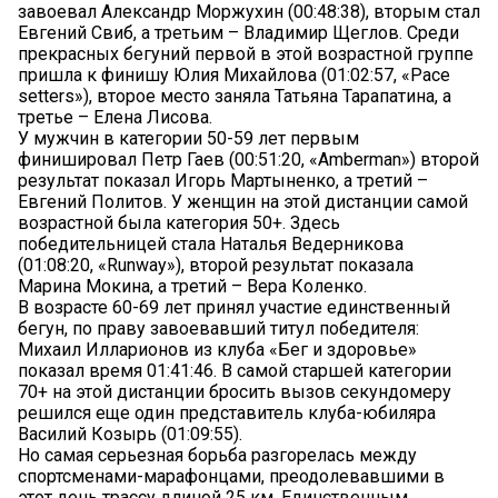
завоевал Александр Моржухин (00:48:38), вторым стал
Евгений Свиб, а третьим – Владимир Щеглов. Среди
прекрасных бегуний первой в этой возрастной группе
пришла к финишу Юлия Михайлова (01:02:57, «Pace
setters»), второе место заняла Татьяна Тарапатина, а
третье – Елена Лисова.
У мужчин в категории 50-59 лет первым
финишировал Петр Гаев (00:51:20, «Amberman») второй
результат показал Игорь Мартыненко, а третий –
Евгений Политов. У женщин на этой дистанции самой
возрастной была категория 50+. Здесь
победительницей стала Наталья Ведерникова
(01:08:20, «Runway»), второй результат показала
Марина Мокина, а третий – Вера Коленко.
В возрасте 60-69 лет принял участие единственный
бегун, по праву завоевавший титул победителя:
Михаил Илларионов из клуба «Бег и здоровье»
показал время 01:41:46. В самой старшей категории
70+ на этой дистанции бросить вызов секундомеру
решился еще один представитель клуба-юбиляра
Василий Козырь (01:09:55).
Но самая серьезная борьба разгорелась между
спортсменами-марафонцами, преодолевавшими в
этот день трассу длиной 25 км. Единственным