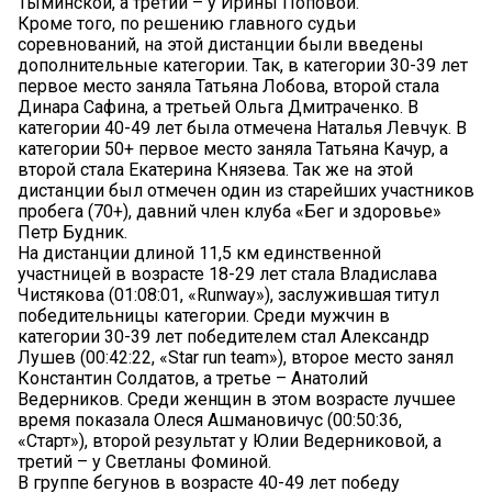
Тыминской, а третий – у Ирины Поповой.
Кроме того, по решению главного судьи
соревнований, на этой дистанции были введены
дополнительные категории. Так, в категории 30-39 лет
первое место заняла Татьяна Лобова, второй стала
Динара Сафина, а третьей Ольга Дмитраченко. В
категории 40-49 лет была отмечена Наталья Левчук. В
категории 50+ первое место заняла Татьяна Качур, а
второй стала Екатерина Князева. Так же на этой
дистанции был отмечен один из старейших участников
пробега (70+), давний член клуба «Бег и здоровье»
Петр Будник.
На дистанции длиной 11,5 км единственной
участницей в возрасте 18-29 лет стала Владислава
Чистякова (01:08:01, «Runway»), заслужившая титул
победительницы категории. Среди мужчин в
категории 30-39 лет победителем стал Александр
Лушев (00:42:22, «Star run team»), второе место занял
Константин Солдатов, а третье – Анатолий
Ведерников. Среди женщин в этом возрасте лучшее
время показала Олеся Ашмановичус (00:50:36,
«Старт»), второй результат у Юлии Ведерниковой, а
третий – у Светланы Фоминой.
В группе бегунов в возрасте 40-49 лет победу