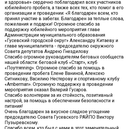
и здоровье» сердечно поблагодарил всех участников
юбилейного пробега, а также всех тех, кто помог в его
организации и проведении: «Я благодарен всем, кто
принял участие в забегах. Благодарен за теплые слова,
пожелания и подарки! Огромное спасибо за
поддержку юбилейного мероприятия главе
Администрации муниципального образования
«Гусевский городской округ» Александру Китаеву и
главе муниципалитета - председателю окружного
Совета депутатов Андрею Гнездилову.
Спасибо огромное руководителям беговых сообществ
нашей области: беговой клуб «Старт», клуб
«Поутrяnning». Огромное спасибо за помощь в
проведении пробега Елене Ваниной, Алексею
Ситникову, Василию Нестерову и спортивному клубу
«Amberman». Огромную поддержку в проведении
мероприятия оказал Валерий Гусаров.
Спасибо волонтерам за их стойкость, позитивный
настрой, за помощь в обеспечении безопасности и
питания!
Очень благодарен за вкусное сладкое угощение
председателю Совета Гусевского РАЙПО Виктору
Пузыревскому.
Спасибо всем, кто был с нами в этот замечательный