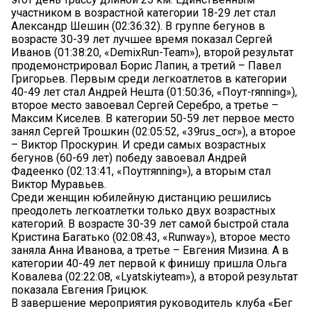
участником в возрастной категории 18-29 лет стал
Александр Шешин (02:36:32). В группе бегунов в
возрасте 30-39 лет лучшее время показал Сергей
Иванов (01:38:20, «DemixRun-Team»), второй результат
продемонстрировал Борис Лапин, а третий – Павел
Григорьев. Первым среди легкоатлетов в категории
40-49 лет стал Андрей Нешта (01:50:36, «Поут-rяnning»),
второе место завоевал Сергей Серебро, а третье –
Максим Киселев. В категории 50-59 лет первое место
занял Сергей Трошкин (02:05:52, «39rus_ocr»), а второе
– Виктор Проскурин. И среди самых возрастных
бегунов (60-69 лет) победу завоевал Андрей
Фадеенко (02:13:41, «Поутrяnning»), а вторым стал
Виктор Муравьев.
Среди женщин юбилейную дистанцию решились
преодолеть легкоатлетки только двух возрастных
категорий. В возрасте 30-39 лет самой быстрой стала
Кристина Багатько (02:08:43, «Runway»), второе место
заняла Анна Иванова, а третье – Евгения Мизина. А в
категории 40-49 лет первой к финишу пришла Ольга
Ковалева (02:22:08, «Lyatskiyteam»), а второй результат
показала Евгения Грицюк.
В завершение мероприятия руководитель клуба «Бег