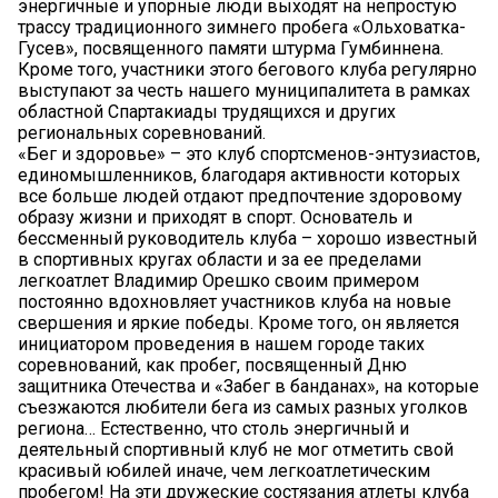
энергичные и упорные люди выходят на непростую
трассу традиционного зимнего пробега «Ольховатка-
Гусев», посвященного памяти штурма Гумбиннена.
Кроме того, участники этого бегового клуба регулярно
выступают за честь нашего муниципалитета в рамках
областной Спартакиады трудящихся и других
региональных соревнований.
«Бег и здоровье» – это клуб спортсменов-энтузиастов,
единомышленников, благодаря активности которых
все больше людей отдают предпочтение здоровому
образу жизни и приходят в спорт. Основатель и
бессменный руководитель клуба – хорошо известный
в спортивных кругах области и за ее пределами
легкоатлет Владимир Орешко своим примером
постоянно вдохновляет участников клуба на новые
свершения и яркие победы. Кроме того, он является
инициатором проведения в нашем городе таких
соревнований, как пробег, посвященный Дню
защитника Отечества и «Забег в банданах», на которые
съезжаются любители бега из самых разных уголков
региона… Естественно, что столь энергичный и
деятельный спортивный клуб не мог отметить свой
красивый юбилей иначе, чем легкоатлетическим
пробегом! На эти дружеские состязания атлеты клуба