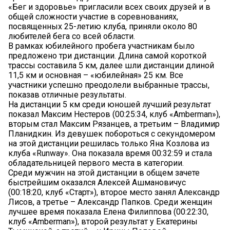
«Бег и здоровье» пригласили всех своих друзей и в
общей сложности участие в соревнованиях,
посвященных 25-летию клуба, приняли около 80
любителей бега со всей области.
В рамках юбилейного пробега участникам было
предложено три дистанции. Длина самой короткой
трассы составила 5 км, далее шли дистанции длиной
11,5 км и основная – «юбилейная» 25 км. Все
участники успешно преодолели выбранные трассы,
показав отличные результаты.
На дистанции 5 км среди юношей лучший результат
показал Максим Нестеров (00:25:34, клуб «Amberman»),
вторым стал Максим Рязанцев, а третьим – Владимир
Планидкин. Из девушек побороться с секундомером
на этой дистанции решилась только Яна Козлова из
клуба «Runway». Она показала время 00:32:59 и стала
обладательницей первого места в категории.
Среди мужчин на этой дистанции в общем зачете
быстрейшим оказался Алексей Ашмановичус
(00:18:20, клуб «Старт»), второе место занял Александр
Лисов, а третье – Александр Папков. Среди женщин
лучшее время показала Елена Филиппова (00:22:30,
клуб «Amberman»), второй результат у Екатерины