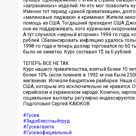
«заграничных» изделий. Но кто мог позволить ку
Именно тот период «дикой приватизации», долго
«малиновые пиджаки» и криминал. Жители неког
помощь из США. Тогдашний президент США Джор
они ее поддерживать, кого куриными окорочкам
А тут случился «черный вторник» 1994-го года, к
рублей. Сбалансировать инфляцию удалось тольк
1998-го года и теперь доллар торговался по 60 
было не заметно. Курс составил 1$ за 6 рублей.
ТЕПЕРЬ ВСЕ НЕ ТАК
Курс нашего правительства, взятый более 10 лет
более 10%. (если помните в 1992-м она была 2
магазинах. Исчезли бандитские разборки. Наша 
США, которым это исключительно не нравится. 
сирийском и украинском народе. Конечно, зарпла
социальные выплаты регулярно индексируются.
Подготовил Сергей КАЮКОВ
#Гусев
#Задоблестныйтруд
#Гусевгазета
#Гусевофициальный