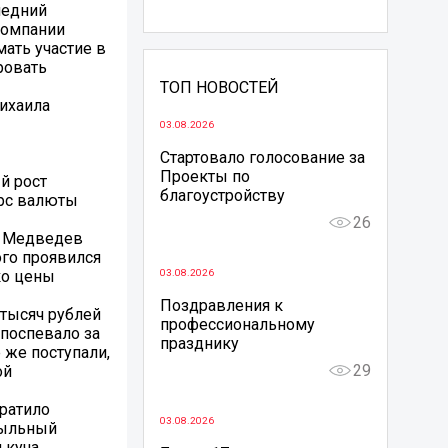
ледний
 компании
мать участие в
ровать
ТОП НОВОСТЕЙ
Михаила
03.08.2026
Стартовало голосование за
Проекты по
й рост
благоустройству
курс валюты
26
л Медведев
ого проявился
ко цены
03.08.2026
Поздравления к
 тысяч рублей
профессиональному
 поспевало за
празднику
 же поступали,
29
ой
тратило
03.08.2026
мыльный
 куча