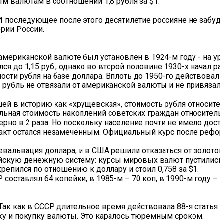
м валютам в соотношении 1,8 рубля за $1.
 И последующее после этого десятилетие россияне не забуд
рии России.
мериканской валюте был установлен в 1924-м году - на ур
ся до 1,15 руб., однако во второй половине 1930-х начал р
ости рубля на базе доллара. Вплоть до 1950-го действовал
ец, рубль не отвязали от американской валюты и не привяз
й в историю как «хрущевская», стоимость рубля относите
альная стоимость накоплений советских граждан относител
рно в 2 раза. Но поскольку население почти не имело дост
факт остался незамеченным. Официальный курс после реф
вальвация доллара, и в США решили отказаться от золотог
йскую денежную систему: курсы мировых валют пустилис
репился по отношению к доллару и стоил 0,758 за $1.
составлял 64 копейки, в 1985-м – 70 коп, в 1990-м году – 
 Так как в СССР длительное время действовала 88-я статья
 и покупку валюты. Это каралось тюремным сроком.