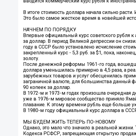
вводится коммерческий курс рубля к иностранны
В итоге стоимость доллара начала сильно расти.
Это было самое жесткое время в новейшей исто
НАЧНЕМ ПО ПОРЯДКУ
Впервые официальный курс советского рубля к а
за доллар. В период Великой депрессии он снизил
году в СССР было установлено исчисление стоим
закрепленный курс - 5,3 руб. за $1, пока, након
золоту.
После денежной реформы 1961-го года, вошедше
доллара уменьшилась примерно в 4,5 раза, а ре
зарубежных товаров и услуг обесценилась приме
заграничной валюте, для большинства данный 
90 копеек за доллар.
В 1972-м и 1973-м годах произошла очередная де
уже в 1976-м мировое сообщество приняло Яма
плавание. К этому времени рубль еще больше ук
В 1980-м году официальный курс доллара в СССР 
МЫ БУДЕМ ЖИТЬ ТЕПЕРЬ ПО-НОВОМУ
Однако, это мало что значило в реальной жизни.
Кодекса РСФСР, запрещающая открытую продажу