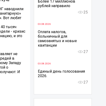
Более 17 миллионов
рублей направило
СНГ наводнили
25
манитарную»
. Вот любят
03.08.2026
 40 тысяч
едели - кризис
Оплата налогов,
нацию, и это
больничный для
самозанятых и новые
квитанции
27
тавляет не
ередей в
ному Западу
03.08.2026
той о
Единый день голосования
получают. И
2026.
27