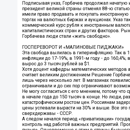
Подписывая указ, Горбачев продолжал начатую и
президент великой страны отменял 88-ю статью 
имели право продавать и покупать иностранную 
торгах на валютных биржах и аукционах. Указ 
коммерческий курс рубля к иностранным валют
капиталистических стран и других факторов. Ры
Горбачева люди стали «жить свободно».
ГОСПЕРЕВОРОТ И «МАЛИНОВЫЕ ПИДЖАКИ»
Эта свобода вылилась в гиперинфляцию. Так в 1
инфляции до 17-19%; в 1991-м году - до 160,4%; в
вырос до 3 тысяч рублей за $1.
Хотя доцент кафедры математических методов 
считает великим достижением Решение Горбачев
лишь через несколько лет. В магазинах появилис
ограничивали и до сих пор ограничивают возмож
Не могу согласиться с его мнением, потому что 
в начале года до 150 тысяч в конце. Но люди, ра
катастрофическим ростом цен. Россиянам задерж
цены успевали вырасти на 30% и выше. Все это 
сверхдержавы - СССР.
А следом начался период «приватизации» государ
контроль над работой важных предприятий. Про
пузырь. Одновременно с этим в страны бывшего