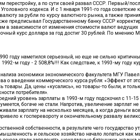
м перестройку, а по сути своей развал СССР. Первый/пос
Уголовного кодекса. И с 1 января 1991-го года советские
валюту за рубли по курсу валютного рынка, а также прини
также предписывал Государственному банку СССР корректи
ам в зависимости от изменения стоимости валют ведущих
ночный курс доллара за год достиг 30 рублей. По мнению 
990 году наметился серьезный, но еще не сильно критичны
 1992-м году - 2 508,8%!!! Как следствие, к 1993-му году 
анализа экономики экономического факультета МГУ Паве
а о введении коммерческого курса рубля: «Эффект от эт
ь товары. Да, цены «кусались», но товары-то были, и толь
ности потребителя».
средний уровень зарплаты в 1993-м году подскочил с 11-15
зумеется, богаче не стали. Напротив, увеличение зарплат не
ивали зарплату на несколько месяцев, а когда деньги все
привело к госперевороту и окончательному развалу велик
ственной собственности, в результате чего государство у
мышленность и сельское хозяйство начало лопаться как 
 союза стали заполонять шоколадные батончики, жвачка и