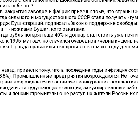
пить себе это?
в, закрытия заводов и фабрик привел к тому, что страны 
да сильного и могущественного СССР стали получать «гу
дж Буш-старший, подписал «Закон о поддержке свободы»
и – «ножками Буша», кого ракетами.
огда рубль потерял еще 40% и доллар стал стоить уже почти
о к 1995-му году, но случился очередной «черный» день н
тысяч. Правда правительство провело в том же году деноми
 назад, привел к тому, что в последние годы инфляция сос
508,8%). Промышленные предприятия возрождаются. Нет оч
страна возрождается и составляет конкуренцию коллектив
Отсюда и эти «удушающие» санкции, завуалированные забо
ты и пенсии стремительно не растут, но жители России их 