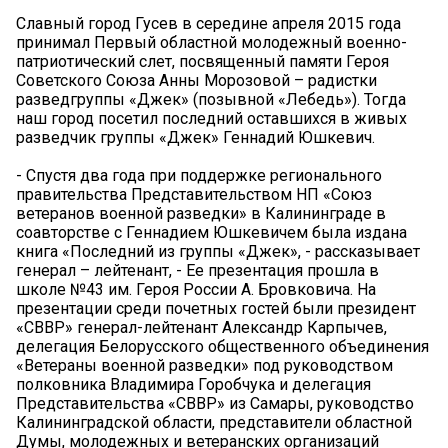
Славный город Гусев в середине апреля 2015 года
принимал Первый областной молодежный военно-
патриотический слет, посвященный памяти Героя
Советского Союза Анны Морозовой – радистки
разведгруппы «Джек» (позывной «Лебедь»). Тогда
наш город посетил последний оставшихся в живых
разведчик группы «Джек» Геннадий Юшкевич.
- Спустя два года при поддержке регионального
правительства Представительством НП «Союз
ветеранов военной разведки» в Калининграде в
соавторстве с Геннадием Юшкевичем была издана
книга «Последний из группы «Джек», - рассказывает
генерал – лейтенант, - Ее презентация прошла в
школе №43 им. Героя России А. Бровковича. На
презентации среди почетных гостей были президент
«СВВР» генерал-лейтенант Александр Карпычев,
делегация Белорусского общественного объединения
«Ветераны военной разведки» под руководством
полковника Владимира Горобчука и делегация
Представительства «СВВР» из Самары, руководство
Калининградской области, представители областной
Думы, молодежных и ветеранских организаций