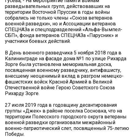
Гусева, - На мероприятие памяти воинам
разведывательных групп, действовавших на
территории Восточной Пруссии в годы войны
собрались не только члены «Союза ветеранов
военной разведки», но и Ассоциации ветеранов
СПЕЦНАЗа и спецподразделений «Альфа-Вымпел-
СБП», фонда ветеранов СПЕЦНАЗа «Парусник» и
участники боевых действий.
В День военного разведчика 5 ноября 2018 года в
Калининграде на фасаде дома №1 по улице Рихарда
Зорге была установлена мемориальная доска,
посвященная военному разведчику, антифашисту,
внесшему неоценимый вклад в разгром немецко-
фашистских войск Красной Армией в Великой
Отечественной войне Герою Советского Союза
Рихарду Зорге.
27 июля 2019 года в годовщину десантирования
группы «Джек» в районе поселка Сосновка, что на
территории Полесского городского округа ветераны
военной разведки организовали межрайонный
военно-патриотический слет, посвященный 75-летию
Победы.