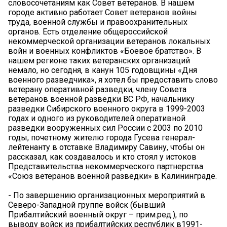
словосочетаниям как Совет ветеранов. В нашем
городе активно работает Совет ветеранов войны
труда, военной службы и правоохранительных
органов. Есть отделение общероссийской
некоммерческой организации ветеранов локальных
войн и военных конфликтов «Боевое братство». В
нашем регионе таких ветеранских организаций
немало, но сегодня, в канун 105 годовщины «Дня
военного разведчика», я хотел бы предоставить слово
ветерану оперативной разведки, члену Совета
ветеранов военной разведки ВС РФ, начальнику
разведки Сибирского военного округа в 1999-2003
годах и одного из руководителей оперативной
разведки вооруженных сил России с 2003 по 2010
годы, почетному жителю города Гусева генерал-
лейтенанту в отставке Владимиру Савину, чтобы он
рассказал, как создавалось и кто стоял у истоков
Представительства некоммерческого партнерства
«Союз ветеранов военной разведки» в Калининграде.
- По завершению организационных мероприятий в
Северо-Западной группе войск (бывший
Прибалтийский военный округ – прим.ред.), по
выводу войск из прибалтийских республик в1991-