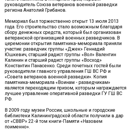
руководитель Союза ветеранов военной разведки
региона Анатолий Грибанов.
Мемориал был торжественно открыт 13 июля 2013
года. Его строительство стало возможным благодаря
сбору денежных средств, который был организован
ветеранской организацией военных разведчиков. В
церемонии открытия памятника-мемориала приняли
участие: разведчик группы «Джек» Геннадий
Юшкевич, старший радист группы «Вол» Валентин
Калинин и старший радист группы «Восход»
Константин Панасенко. Среди почетных гостей были
руководители главного управления ГШ ВС РФ и
«Совета ветеранов военной разведки». Копия
памятника-мемориала «Воинам - разведчикам»
является переходящим призом, которым награждается
лучшее управление оперативной разведки ГУ ГШ ВС
РФ.
В 2009 году музеи России, школьные и городские
библиотеки Калининградской области получили в дар
от «СВВР» 22-й том книги-Памяти «Назовем
поименно».