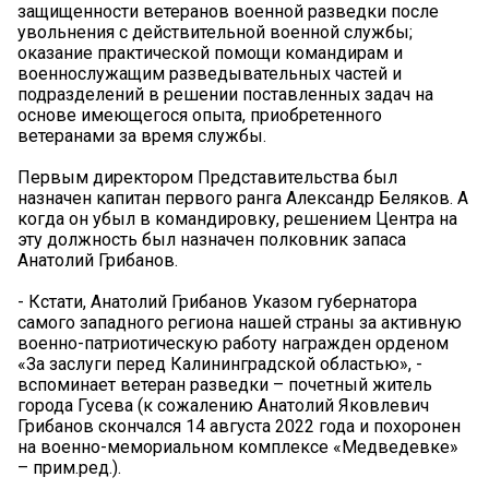
защищенности ветеранов военной разведки после
увольнения с действительной военной службы;
оказание практической помощи командирам и
военнослужащим разведывательных частей и
подразделений в решении поставленных задач на
основе имеющегося опыта, приобретенного
ветеранами за время службы.
Первым директором Представительства был
назначен капитан первого ранга Александр Беляков. А
когда он убыл в командировку, решением Центра на
эту должность был назначен полковник запаса
Анатолий Грибанов.
- Кстати, Анатолий Грибанов Указом губернатора
самого западного региона нашей страны за активную
военно-патриотическую работу награжден орденом
«За заслуги перед Калининградской областью», -
вспоминает ветеран разведки – почетный житель
города Гусева (к сожалению Анатолий Яковлевич
Грибанов скончался 14 августа 2022 года и похоронен
на военно-мемориальном комплексе «Медведевке»
– прим.ред.).