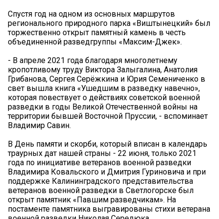
Спустя год на одном из основных маршрутов
регионального природного парка «Виштынецкий» был
торжественно открыт памятный камень в честь
объединенной разведгруппы «Максим-Джек».
- В апреле 2021 года благодаря многолетнему
кропотливому труду Виктора Залыгалина, Анатолия
Грибанова, Сергея Серёжкина и Юрия Семениченко в
свет вышла книга «Ушедшим в разведку навечно»,
которая повествует о действиях советской военной
разведки в годы Великой Отечественной войны на
территории бывшей Восточной Пруссии, - вспоминает
Владимир Савин.
В День памяти и скорби, который вписан в календарь
траурных дат нашей страны - 22 июня, только 2021
года по инициативе ветеранов военной разведки
Владимира Ковальского и Дмитрия Гуриновича и при
поддержке Калининградского представительства
ветеранов военной разведки в Светлогорске был
открыт памятник «Павшим разведчикам». На
постаменте памятника выгравированы стихи ветерана
военной разведки Николая Середюка.