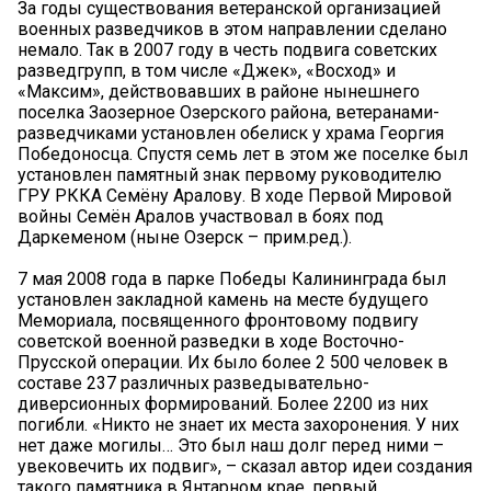
За годы существования ветеранской организацией
военных разведчиков в этом направлении сделано
немало. Так в 2007 году в честь подвига советских
разведгрупп, в том числе «Джек», «Восход» и
«Максим», действовавших в районе нынешнего
поселка Заозерное Озерского района, ветеранами-
разведчиками установлен обелиск у храма Георгия
Победоносца. Спустя семь лет в этом же поселке был
установлен памятный знак первому руководителю
ГРУ РККА Семёну Аралову. В ходе Первой Мировой
войны Семён Аралов участвовал в боях под
Даркеменом (ныне Озерск – прим.ред.).
7 мая 2008 года в парке Победы Калининграда был
установлен закладной камень на месте будущего
Мемориала, посвященного фронтовому подвигу
советской военной разведки в ходе Восточно-
Прусской операции. Их было более 2 500 человек в
составе 237 различных разведывательно-
диверсионных формирований. Более 2200 из них
погибли. «Никто не знает их места захоронения. У них
нет даже могилы… Это был наш долг перед ними –
увековечить их подвиг», – сказал автор идеи создания
такого памятника в Янтарном крае, первый