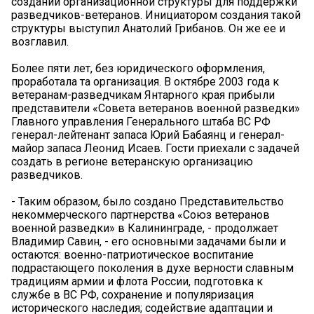
создании организационной структуры для поддержки
разведчиков-ветеранов. Инициатором создания такой
структуры выступил Анатолий Грибанов. Он же ее и
возглавил.
Более пяти лет, без юридического оформления,
проработала та организация. В октябре 2003 года к
ветеранам-разведчикам Янтарного края прибыли
представители «Совета ветеранов военной разведки»
Главного управления Генерального штаба ВС РФ
генерал-лейтенант запаса Юрий Бабаянц и генерал-
майор запаса Леонид Исаев. Гости приехали с задачей
создать в регионе ветеранскую организацию
разведчиков.
- Таким образом, было создано Представительство
некоммерческого партнерства «Союз ветеранов
военной разведки» в Калининграде, - продолжает
Владимир Савин, - его основными задачами были и
остаются: военно-патриотическое воспитание
подрастающего поколения в духе верности славным
традициям армии и флота России, подготовка к
службе в ВС РФ, сохранение и популяризация
исторического наследия; содействие адаптации и