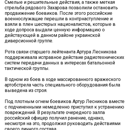
Смелые и решительные действия, а также меткая
стрельба рядового Захарова позволили остановить
продвижение боевиков. После этого российские
военнослужащие перешли в контрнаступление и
взяли в плен шестерых националистов, которые в
ходе допроса выдали ценную информацию о
действующей в данном районе украинской
диверсионной группе.
Рота связи старшего лейтенанта Артура Лесникова
поддерживала исправное действие радиотехнических
систем передачи данных в интересах батальонной
тактической группы.
В одном из боев в ходе массированного вражеского
артобстрела часть специального оборудования была
выведена из строя.
Под плотным огнем боевиков Артур Лесников вместе
с подчиненными немедленно приступил к устранению
повреждений. В результате очередного залпа
российский офицер получил ранение, однако,
несмотря на это, продолжил руководить действиями
своего личного состава.