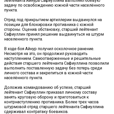
лейтенанта Айнура Сафиуллина выполнял боевую
задачу по освобождению южной части населённого
пункта.
Отряд под прикрытием артиллерии выдвинулся на
позиции для блокировки противника с южной
стороны. Оценив обстановку, старший лейтенант
Сафиуллин принял решение выдвинуться на штурм
населенного пункта.
В ходе боя Айнур получил осколочное ранение.
Несмотря на это, он продолжил руководить
наступлением. Самоотверженные и решительные
действия старшего лейтенанта Сафиуллина позволили
выполнить поставленную задачу без потерь среди
личного состава и закрепиться в южной части
населённого пункта.
Доложив командованию об успехе, старший
лейтенант Сафиуллин приказал личному составу
занять круговую оборону и приготовиться к
контрнаступлению противника. Более трех часов
штурмовой отряд старшего лейтенанта Сафиуллина
сдерживал контратаку боевиков.