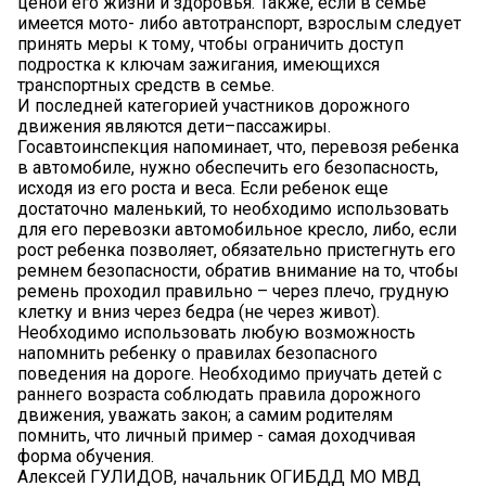
ценой его жизни и здоровья. Также, если в семье
имеется мото- либо автотранспорт, взрослым следует
принять меры к тому, чтобы ограничить доступ
подростка к ключам зажигания, имеющихся
транспортных средств в семье.
И последней категорией участников дорожного
движения являются дети–пассажиры.
Госавтоинспекция напоминает, что, перевозя ребенка
в автомобиле, нужно обеспечить его безопасность,
исходя из его роста и веса. Если ребенок еще
достаточно маленький, то необходимо использовать
для его перевозки автомобильное кресло, либо, если
рост ребенка позволяет, обязательно пристегнуть его
ремнем безопасности, обратив внимание на то, чтобы
ремень проходил правильно – через плечо, грудную
клетку и вниз через бедра (не через живот).
Необходимо использовать любую возможность
напомнить ребенку о правилах безопасного
поведения на дороге. Необходимо приучать детей с
раннего возраста соблюдать правила дорожного
движения, уважать закон; а самим родителям
помнить, что личный пример - самая доходчивая
форма обучения.
Алексей ГУЛИДОВ, начальник ОГИБДД МО МВД