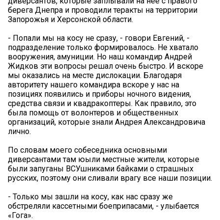
диверсантов, которые заплывали на нее с правого
берега Днепра и проводили теракты на территории
Запорожья и Херсонской области.
- Попали мы на косу не сразу, - говори Евгений, -
подразделение только формировалось. Не хватало
вооружения, амуниции. Но наш командир Андрей
Жидков эти вопросы решал очень быстро. И вскоре
мы оказались на месте дислокации. Благодаря
авторитету нашего командира вскоре у нас на
позициях появились и приборы ночного видения,
средства связи и квадракоптеры. Как правило, это
была помощь от волонтеров и общественных
организаций, которые знали Андрея Александровича
лично.
По словам моего собеседника основными
диверсантами там юыли местные жители, которые
были запуганы ВСУшниками байками о страшных
русских, поэтому они сливали врагу все наши позиции.
- Только мы зашли на косу, как нас сразу же
обстреляли кассетными боеприпасами, - улыбается
«Гога».