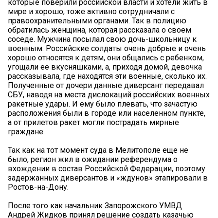
которые поверили российской власти и хотели жить в
мире и хорошо, тоже активно сотрудничали с
правоохранительными органами. Так в полицию
обратилась женщина, которая рассказала о своем
соседе. Мужчина посылал свою дочь-школьницу к
военным. Российские солдаты очень добрые и очень
хорошо относятся к детям, они общались с ребенком,
угощали ее вкусняшками, а, приходя домой, девочка
рассказывала, где находятся эти военные, сколько их.
Полученные от дочери данные диверсант передавал
СБУ, наводя на места дислокаций российских военных
ракетные удары. И ему было плевать, что зачастую
расположения были в городе или населенном пункте,
а от прилетов ракет могли пострадать мирные
граждане.
Так как на тот момент суда в Мелитополе еще не
было, регион жил в ожидании референдума о
вхождении в состав Российской Федерации, поэтому
задержанных диверсантов и «ждунов» этапировали в
Ростов-на-Дону.
После того как начальник Запорожского УМВД
Андрей Жидков принял решение создать казачью