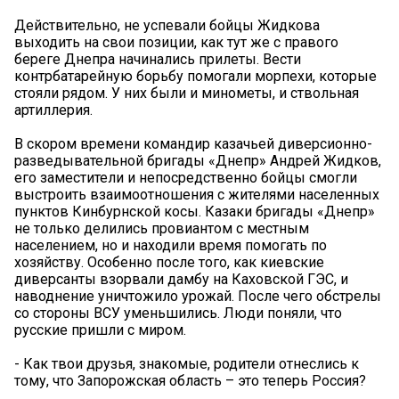
Действительно, не успевали бойцы Жидкова
выходить на свои позиции, как тут же с правого
береге Днепра начинались прилеты. Вести
контрбатарейную борьбу помогали морпехи, которые
стояли рядом. У них были и минометы, и ствольная
артиллерия.
В скором времени командир казачьей диверсионно-
разведывательной бригады «Днепр» Андрей Жидков,
его заместители и непосредственно бойцы смогли
выстроить взаимоотношения с жителями населенных
пунктов Кинбурнской косы. Казаки бригады «Днепр»
не только делились провиантом с местным
населением, но и находили время помогать по
хозяйству. Особенно после того, как киевские
диверсанты взорвали дамбу на Каховской ГЭС, и
наводнение уничтожило урожай. После чего обстрелы
со стороны ВСУ уменьшились. Люди поняли, что
русские пришли с миром.
- Как твои друзья, знакомые, родители отнеслись к
тому, что Запорожская область – это теперь Россия?