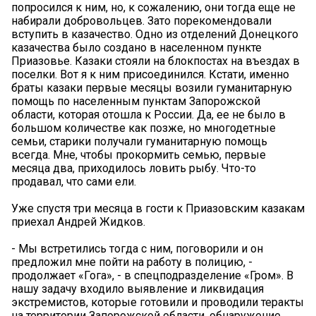
попросился к ним, но, к сожалению, они тогда еще не
набирали добровольцев. Зато порекомендовали
вступить в казачество. Одно из отделений Донецкого
казачества было создано в населенном пункте
Приазовье. Казаки стояли на блокпостах на въездах в
поселки. Вот я к ним присоединился. Кстати, именно
браты казаки первые месяцы возили гуманитарную
помощь по населенным пунктам Запорожской
области, которая отошла к России. Да, ее не было в
большом количестве как позже, но многодетные
семьи, старики получали гуманитарную помощь
всегда. Мне, чтобы прокормить семью, первые
месяца два, приходилось ловить рыбу. Что-то
продавал, что сами ели.
Уже спустя три месяца в гости к Приазовским казакам
приехал Андрей Жидков.
- Мы встретились тогда с ним, поговорили и он
предложил мне пойти на работу в полицию, -
продолжает «Гога», - в спецподразделение «Гром». В
нашу задачу входило выявление и ликвидация
экстремистов, которые готовили и проводили теракты
на территории Запорожской области, обнаружение