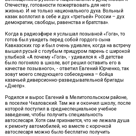
Отечеству, готовности пожертвовать для него
жизнью. И не только национального духа. Вольный
казак воплотил в себе и дух «третьей» России – дух
демократии, свободы, равенства и братства».
Когда в радиоэфире я услышал позывной «Гога», то
готов был увидеть перед собой гордого сына
Кавказских гор и был очень удивлен, когда на встречу
вышел русый с голубым прищуром парень с широкой
улыбкой. «А почему «Гога», - удивился я. «В детстве
было погоняло в школе, вот решил оставить его в
качестве позывного», - ответил Евгений Юрченко, так
зовут моего следующего собеседника – бойца
казачьей диверсионно-разведывательной бригады
«Днепр».
Родился и вырос Евгений в Мелитопольском районе,
в поселке Чкаловский. Там же и окончил школу, после
которой поступил в среднеспециальное учебное
заведение, чтобы получить специальность
автослесаря. Хотя сам признается, что не лежала душа
к ремонту автомобилей, но вместе с корочкой
автослесаря можно было бесплатно получить