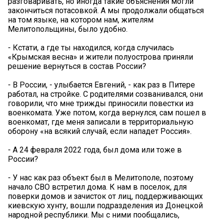
разговаривать, но иногда такие объяснения могли
закончиться потасовкой. А мы продолжали общаться
на том языке, на котором нам, жителям
Мелитопольщины, было удобно.
- Кстати, а где ты находился, когда случилась
«Крымская весна» и жители полуострова приняли
решение вернуться в состав России?
- В России, - улыбается Евгений, - как раз в Питере
работал, на стройке. С родителями созванивался, они
говорили, что мне трижды приносили повестки из
военкомата. Уже потом, когда вернулся, сам пошел в
военкомат, где меня записали в территориальную
оборону «на всякий случай, если нападет Россия».
- А 24 февраля 2022 года, был дома или тоже в
России?
- У нас как раз объект был в Мелитополе, поэтому
начало СВО встретил дома. К нам в поселок, для
поверки домов и зачисток от лиц, поддерживающих
киевскую хунту, вошли подразделения из Донецкой
народной республики. Мы с ними пообщались,