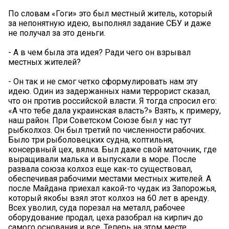
По словам «Гоги» это был местный житель, который
за непонятную идею, выполнял задание СБУ и даже
не получал за это деньги.
- А в чем была эта идея? Ради чего он взрывал
местных жителей?
- Он так и не смог четко сформулировать нам эту
идею. Один из задержанных нами террорист сказал,
что он против российской власти. Я тогда спросил его:
«А что тебе дала украинская власть?» Взять, к примеру,
наш район. При Советском Союзе был у нас тут
рыбколхоз. Он был третий по численности рабочих.
Было три рыболовецких судна, коптильня,
консервный цех, вялка. Был даже свой маточник, где
выращивали малька и выпускали в море. После
развала союза колхоз еще как-то существовал,
обеспечивая рабочими местами местных жителей. А
после Майдана приехал какой-то чудак из Запорожья,
который якобы взял этот колхоз на 60 лет в аренду.
Всех уволил, суда порезал на металл, рабочее
оборудование продал, цеха разобрал на кирпич до
самого основания и все. Теперь на этом месте