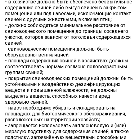
- в хозяйстве должно быть обеспечено безвыгульное
содержание свиней либо выгул свиней в закрытом
помещении или под навесами, исключающие контакт
свиней с другими животными, включая птиц;
- должно соблюдаться минимальное расстояние от
свиноводческого помещения до границы соседнего
участка, которое зависит от поголовья содержащихся
свиней;
- свиноводческие помещения должны быть
оборудованы вентиляцией;
- площади содержания свиней в хозяйствах должны
соответствовать нормам согласно половозрастным
группам свиней;
- покрытия свиноводческих помещений должны быть
устойчивыми к воздействию дезинфицирующих
веществ и повышенной влажности, не должны
выделять веществ, способных нанести вред
здоровью свиней;
- навоз необходимо убирать и складировать на
площадках для биотермического обеззараживания,
расположенных на территории хозяйств;
- запрещается использовать заплесневелую и (или)
мерзлую подстилку для содержания свиней, а также
подстилку, загрязнённую веществами, способными