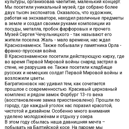
культуры, организовав чаепитие, маленький концерт.
Мы посетили уникальный музей, где собрано более
двух тысяч экспонатов. Оказалось, что художник,
работая на экскаваторе, находил различные предметы
в земле и создал своими руками композиции из
посуды, металла, пробок фарфоровых и прочего.
Музей Сергея Чечульницкого - так называют его
жители поселка. Жаль - мало времени, нас ждал
Краснознаменск. Также побывали у памятника Орла -
франко-прусская война.
В Краснознаменске посетили действующую кирху, где
во время Первой Мировой войны снаряд застрял в
стене, не разрушив ее. Также посетили кладбище
русских и немецких солдат Первой Мировой войны и
возложили цветы.
Багратионовск нас удивил тем, как сочетается
прошлое с современностью. Красивый церковный
комплекс и рядом замок Форбург 13-го века
(восстановление замка приостановлено). Прошли по
городу, где каждый уголок нас поразил красотой,
чистотой и дизайном. Особенно много внимания
уделено молодожёнам и отдыху у озера.
В этом году сбылась наша давнишняя мечта –
побывать на Балтийской косе. На пароме мы