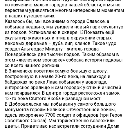
по изучению малых городов нашей области, и мы не
перестаем удивляться многим интересным моментам
в наших путешествиях.
Казалось бы, мы все знаем о городе Славске, а
побывав недавно, мы увидели новый парк скульптур
из подков. Установлено в сквере 13Показать ещё
скульптур животных и птиц в окружении старых
вековых деревьев – дуба, лип, кленов. Такое чудо
создал Альгердас Микшту - житель города.
Понадобилось две тысячи подков. Таким образом в
этом «железном зоопарке» собрана история подковы
со всего нашего региона.
В Знаменске посетили самую большую школу,
построенную в начале 20-го века, на лаваходе и
байдарках по реке Лава побывали у водопада,
интересное зрелище и сам городок уютный и чистый
нам понравился. В центре города расположен замок
13-го века Святого Якоба и разводной мост.
В Добровольске мы побывали у самого большого
монумента героям Великой Отечественной войны,
здесь захоронено 7700 солдат и офицеров (три Героя
Советского Союза). Мы торжественно возложили
цветы. Приветливо нас встретили сотрудники Дома