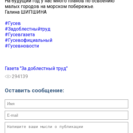
На будущий год у нас много планов по освоению
малых городов на морском побережье.
Галина ШИПШИНА
#Гусев
#Задоблестныйтруд
#Гусевгазета
#Гусевофициальный
#Гусевновости
Газета "За доблестный труд"
294139
Оставить сообщение: