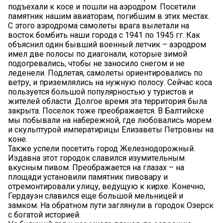
подъехали к косе и пошли на аэродром. Посетили
памятник нашим авиаторам, погибшим в этих местах.
С этого аэродрома самолеты врага вылетали на
восток бомбить наши города с 1941 по 1945 гг. Как
объяснил один бывший военный летчик – аэродром
имел две полосы по диагонали, которые зимой
подогревались, чтобы не заносило снегом и не
леденели. Подлетая, самолеты ориентировались по
ветру, и приземлялись на нужную полосу. Сейчас коса
пользуется большой популярностью у туристов и
жителей области. Долгое время эта территория была
закрыта. Поселок тоже преображается. В Балтийске
мы побывали на набережной, где любовались морем
и скульптурой императирицы Елизаветы Петровны на
коне.
Также успели посетить город Железнодорожный.
Издавна этот городок славился изумительным
вкусным пивом. Преображается на глазах – на
площади установили памятник пивовару и
отремонтировали улицу, ведущую к кирхе. Конечно,
Гердауэн славился еще большой мельницей и
замком. На обратном пути заглянули в городок Озерск
с богатой историей.