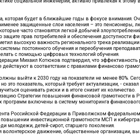
тике социальной инженерии, активно привлекая к этому 
а, которая будет в ближайшие годы в фокусе внимания. О
наименее защищенные слои населения – это пенсионеры, л
оторые часто становятся легкой добычей злоупотреблени
 защите прав потребителей и обеспечения доступности ф
тметил высокую важность регионального трека реализаци
системы постоянного обучения и переобучения преподава
 делать с помощью цифровых технологий обучения.
дерации Михаил Котюков подтвердил, что эффективность 
е действуют в соответствии с правилами финансово грамо
олжны выйти к 2030 году на показатели не менее 80%. Сег
о это показатель, который требует актуализации, - сказал 
читься оценивать риски и в итоге снизит их количество.
лизацию Стратегии повышения финансовой грамотности в 
х программ включены в систему мониторинга финансовог
ента Российской Федерации в Приволжском федеральном
на повышении инвестиционной грамотности МСП и кибергра
ди молодежи, детей-сирот, старшего поколения.
тия волонтерское движение, общественные организации, 