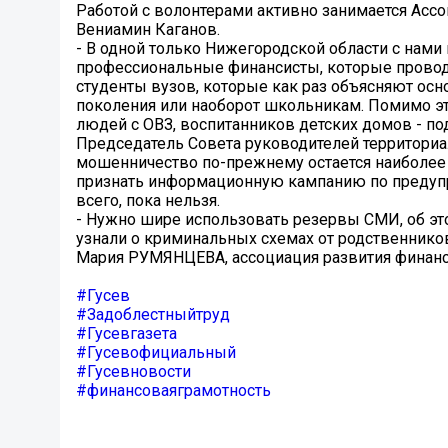
Работой с волонтерами активно занимается Асс
Вениамин Каганов.
- В одной только Нижегородской области с нами 
профессиональные финансисты, которые провод
студенты вузов, которые как раз объясняют ос
поколения или наоборот школьникам. Помимо э
людей с ОВЗ, воспитанников детских домов - по
Председатель Совета руководителей территори
мошенничество по-прежнему остается наиболее 
признать информационную кампанию по предуп
всего, пока нельзя.
- Нужно шире использовать резервы СМИ, об эт
узнали о криминальных схемах от родственников,
Мария РУМЯНЦЕВА, ассоциация развития финанс
#Гусев
#Задоблестныйтруд
#Гусевгазета
#Гусевофициальный
#Гусевновости
#финансоваяграмотность