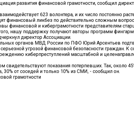
оциация развития финансовой грамотности, сообщил дирек
взаимодействует 623 волонтера, и их число постоянно расте
ят финансовый ликбез по действительно сложным вопрос
новы финансовой и киберграмотности представителям стар
того, нашу поддержку получают авторы программ фингарм
дчеркнул директор Ассоциации.
альных органов МВД России по ПФО Юрий Арсентьев подтв
серьезной угрозой финансовой безопасности граждан. К 
реждению киберпреступлений масштабной и целенаправле
ом свидетельствуют показания потерпевших. Так, около 4
 30% от соседей и только 10% из СМИ, - сообщил он.
овой грамотности