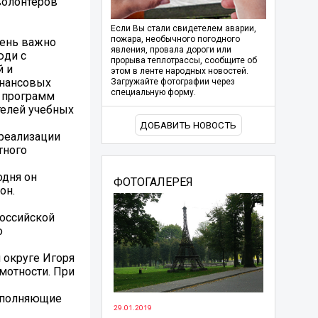
волонтеров
Если Вы стали свидетелем аварии,
пожара, необычного погодного
чень важно
явления, провала дороги или
юди с
прорыва теплотрассы, сообщите об
й и
этом в ленте народных новостей.
инансовых
Загружайте фотографии через
специальную форму.
и программ
телей учебных
ДОБАВИТЬ НОВОСТЬ
реализации
тного
одня он
ФОТОГАЛЕРЕЯ
он.
Российской
о
 округе Игоря
мотности. При
выполняющие
29.01.2019