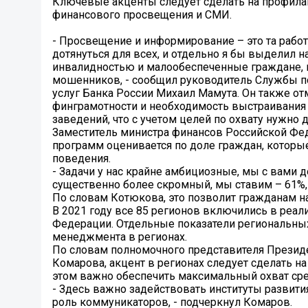
Ключевые акценты следует сделать на профилак
финансового просвещения и СМИ.
- Просвещение и информирование – это та работ
дотянуться для всех, и отдельно я бы выделил 
инвалидностью и малообеспеченные граждане, к
мошенников, - сообщил руководитель Службы по
услуг Банка России Михаил Мамута. Он также о
финграмотности и необходимость выстраивания 
заведений, что с учетом целей по охвату нужно
Заместитель министра финансов Российской Фе
программ оценивается по доле граждан, которы
поведения.
- Задачи у нас крайне амбициозные, мы с вами д
существенно более скромный, мы ставим – 61%, н
По словам Котюкова, это позволит гражданам нау
В 2021 году все 85 регионов включились в реа
Федерации. Отдельные показатели региональны
менеджмента в регионах.
По словам полномочного представителя Презид
Комарова, акцент в регионах следует сделать 
этом важно обеспечить максимальный охват сре
- Здесь важно задействовать институты разви
роль коммуникаторов, - подчеркнул Комаров.