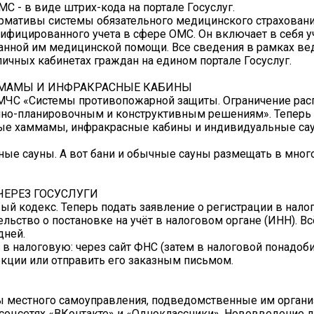
 - в виде штрих-кода на портале Госуслуг.
рмативы системы обязательного медицинского страховани
ифицированного учета в сфере ОМС. Он включает в себя у
азанной им медицинской помощи. Все сведения в рамках ве
ичных кабинетах граждан на едином портале Госуслуг.
АММАМЫ И ИНФРАКРАСНЫЕ КАБИНЫ
з МЧС «Системы противопожарной защиты. Ограничение рас
мно-планировочным и конструктивным решениям». Теперь 
ые хаммамы, инфракрасные кабины и индивидуальные сау
ные сауны. А вот бани и обычные сауны размещать в мно
ЧЕРЕЗ ГОСУСЛУГИ
вый кодекс. Теперь подать заявление о регистрации в нал
ельство о постановке на учёт в налоговом органе (ИНН). Вс
дней.
 в налоговую: через сайт ФНС (затем в налоговой понадоби
екции или отправить его заказным письмом.
ны местного самоуправления, подведомственные им органи
соцсетях «ВКонтакте» и «Одноклассники». Нововведение 