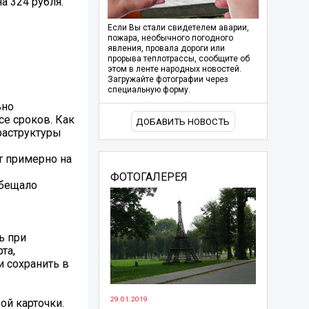
а 324 рубля.
Если Вы стали свидетелем аварии,
пожара, необычного погодного
явления, провала дороги или
прорыва теплотрассы, сообщите об
этом в ленте народных новостей.
Загружайте фотографии через
специальную форму.
ьно
се сроков. Как
ДОБАВИТЬ НОВОСТЬ
раструктуры
т примерно на
ФОТОГАЛЕРЕЯ
обещало
ь при
та,
и сохранить в
29.01.2019
й карточки.