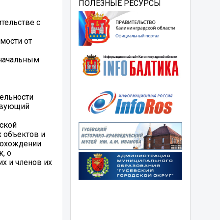
ПОЛЕЗНЫЕ РЕСУРСЫ
ительстве с
мости от
оначальным
тельности
ствующий
еской
х объектов и
рохождении
, о
х и членов их