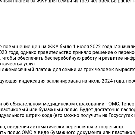
ный платёж за ЖКУ для семьи из трёх человек вырастет н
ое повышение цен на ЖКУ было 1 июля 2022 года. Изначал
23 года, однако правительство приняло решение о перено
, чтобы обеспечить бесперебойную работу и развитие инф
качества услуг.
и ежемесячный платеж для семьи из трех человек вырасте
ледующая индексация запланирована на июль 2024 года, по
он об обязательном медицинском страховании - ОМС. Тепер
ластиковый или бумажный полис. Будет достаточно паспор
дуального штрих-кода (его можно получить на Госуслугах 
, сведения автоматически переносятся в госрегистр.
ь полис ОМС в виде бумажного документа или пластиково