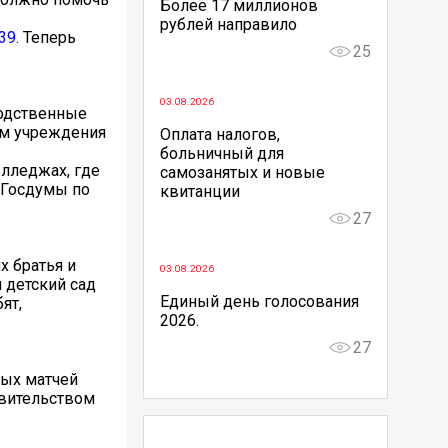
Более 17 миллионов
рублей направило
v39
. Теперь
25
03.08.2026
водственные
том учреждения
Оплата налогов,
больничный для
олледжах, где
самозанятых и новые
а Госдумы по
квитанции
27
х братья и
03.08.2026
 детский сад
Единый день голосования
ят,
2026.
27
бых матчей
авительством