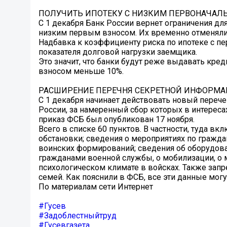
ПОЛУЧИТЬ ИПОТЕКУ С НИЗКИМ ПЕРВОНАЧАЛ
С 1 декабря Банк России вернет ограничения дл
низким первым взносом. Их временно отменяли 
Надбавка к коэффициенту риска по ипотеке с п
показателя долговой нагрузки заемщика.
Это значит, что банки будут реже выдавать кре
взносом меньше 10%.
РАСШИРЕНИЕ ПЕРЕЧНЯ СЕКРЕТНОЙ ИНФОРМ
С 1 декабря начинает действовать новый перече
России, за намеренный сбор которых в интереса
приказ ФСБ был опубликован 17 ноября.
Всего в списке 60 пунктов. В частности, туда в
обстановки; сведения о мероприятиях по гражд
воинских формирований; сведения об оборудова
гражданами военной службы, о мобилизации, о 
психологическом климате в войсках. Также зап
семей. Как пояснили в ФСБ, все эти данные мог
По материалам сети Интернет
#Гусев
#Задоблестныйтруд
#Гусевгазета