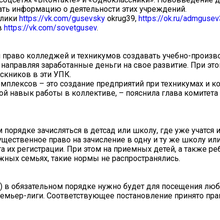
ать информацию о деятельности этих учреждений.
блики
https://vk.com/gusevsky
okrug39,
https://ok.ru/admguse
в
https://vk.com/sovetgusev
.
ся право колледжей и техникумов создавать учебно-произ
, направляя заработанные деньги на свое развитие. При э
скников в эти УПК.
омплексов – это создание предприятий при техникумах и к
вой навык работы в коллективе, – пояснила глава комитет
порядке зачисляться в детсад или школу, где уже учатся и
щественное право на зачисление в одну и ту же школу или
а их регистрации. При этом на приемных детей, а также реб
жных семьях, такие нормы не распространялись.
D) в обязательном порядке нужно будет для посещения лю
ремьер-лиги. Соответствующее постановление принято пр