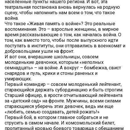
населенные пункты нашего региона. И вот, эта
театральная постановка вновь вернулась на родную
сцену, чтобы напомнить нам всем о том, что такое
война.
Что такое «Живая память о войне»? Это реальные
воспоминания. Это – взрослые женщины, в мирное
время рассказывающие о том, как началась война. О
том, как вместо того, чтобы после выпускного идти
поступать в институты, они отправились в военкомат и
добровольцами ушли на фронт.
И вот они, вчерашние школьницы, совсем
молоденькие девчонки, которым «неполных
семнадцать» – на войне. А вокруг – бомбежка, свист
снарядов и пуль, крики и стоны раненых и
умирающих.
Первый командир – совсем молоденький лейтенант,
старающийся держать субординацию и быть строгим.
Старший офицер, в ярости отчитывающий лейтенанта
за «детский сад» на фронте. Мужчины, всеми силами
старающиеся уберечь этих девочек, ведь им еще
«любить, семью создавать, детей рожать!»
Первый бой, в котором главное собраться и не
струсить в самом начале. И комсомольский билет,
пропитанный кровью боевого товарища с обещанием