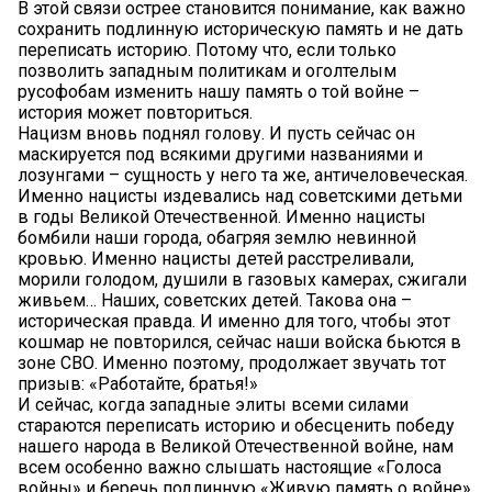
В этой связи острее становится понимание, как важно
сохранить подлинную историческую память и не дать
переписать историю. Потому что, если только
позволить западным политикам и оголтелым
русофобам изменить нашу память о той войне –
история может повториться.
Нацизм вновь поднял голову. И пусть сейчас он
маскируется под всякими другими названиями и
лозунгами – сущность у него та же, античеловеческая.
Именно нацисты издевались над советскими детьми
в годы Великой Отечественной. Именно нацисты
бомбили наши города, обагряя землю невинной
кровью. Именно нацисты детей расстреливали,
морили голодом, душили в газовых камерах, сжигали
живьем… Наших, советских детей. Такова она –
историческая правда. И именно для того, чтобы этот
кошмар не повторился, сейчас наши войска бьются в
зоне СВО. Именно поэтому, продолжает звучать тот
призыв: «Работайте, братья!»
И сейчас, когда западные элиты всеми силами
стараются переписать историю и обесценить победу
нашего народа в Великой Отечественной войне, нам
всем особенно важно слышать настоящие «Голоса
войны» и беречь подлинную «Живую память о войне».