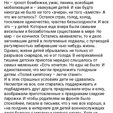
Но – грохот бомбежки, ужас, паника, всеобщая
мобилизация и – эвакуация детей. И как будто
никогда не было ни того «вчера», ни того «вместе». А
что же осталось?.. Остался страх, голод, холод,
тоскливое одиночество, чувство безысходности. И все
это – у детей. Которые еще вчера были самыми
веселыми и беззаботными существами в мире. Но
мир – он кончился. Остались авианалеты, то и дело
загонявшие детей в полутемные подвалы, с пугающей
регулярностью забиравшие чью-нибудь жизнь…
Однако, жизни детей обрывались не только от
разрывов снарядов, но и от голода. В неприкаянной
тишине детских приютов нередко слышалось от
самых маленьких: «Есть хочется». Но еды не было. И
единственное, что могли предложить голодным
детям: «Попей кипяточку – легче станет».
И в этих страшных условиях дети не сдавались.
Несмотря на все, они старались поддерживать и
подбадривать друг друга, придумывали игры и елку,
воображали приготовленные к праздникам сладкие
пирожки. И чтобы родителям на фронте было
спокойнее, писали в письмах, что у них все хорошо, а
«на полдник в интернате для детей военнослужащих
дают булочку с маслом и горячее какао». Хотя на