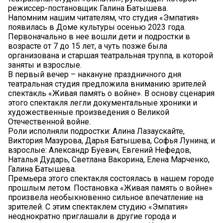
режиссер-постановщик Галина Батышева.
Напомним нашим читателям, что студия «Эмпатия»
появилась в Доме культуры осенью 2023 года.
Первоначально в нее вошли дети и подростки в
возрасте от 7 до 15 лет, а чуть позже была
организована и старшая театральная труппа, в которой
заняты и взрослые.
В первый вечер – накануне праздничного дня
театральная студия предложила вниманию зрителей
спектакль «Живая память о войне». В основу сценария
этого спектакля легли документальные хроники и
художественные произведения о Великой
Отечественной войне.
Роли исполняли подростки: Алина Лазаускайте,
Виктория Мазурова, Дарья Батышева, Софья Лунина; и
взрослые: Александр Буевич, Евгений Нефедов,
Наталья Дударь, Светлана Вакорина, Елена Марченко,
Галина Батышева.
Премьера этого спектакля состоялась в нашем городе
прошлым летом. Постановка «Живая память о войне»
произвела необыкновенно сильное впечатление на
зрителей. С этим спектаклем студию «Эмпатия»
неоднократно приглашали в другие города и