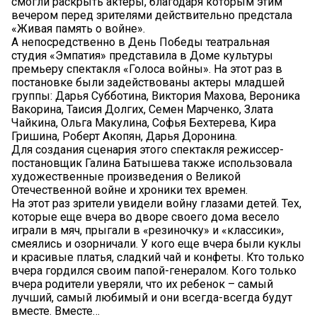
смогли раскрыть актеры, благодаря которым этим
вечером перед зрителями действительно предстала
«Живая память о войне».
А непосредственно в День Победы театральная
студия «Эмпатия» представила в Доме культуры
премьеру спектакля «Голоса войны». На этот раз в
постановке были задействованы актеры младшей
группы: Дарья Субботина, Виктория Махова, Вероника
Вакорина, Таисия Долгих, Семен Марченко, Злата
Чайкина, Ольга Макулина, Софья Бехтерева, Кира
Гришина, Роберт Акопян, Дарья Доронина.
Для создания сценария этого спектакля режиссер-
постановщик Галина Батышева также использовала
художественные произведения о Великой
Отечественной войне и хроники тех времен.
На этот раз зрители увидели войну глазами детей. Тех,
которые еще вчера во дворе своего дома весело
играли в мяч, прыгали в «резиночку» и «классики»,
смеялись и озорничали. У кого еще вчера были куклы
и красивые платья, сладкий чай и конфеты. Кто только
вчера гордился своим папой-генералом. Кого только
вчера родители уверяли, что их ребенок – самый
лучший, самый любимый и они всегда-всегда будут
вместе. Вместе…