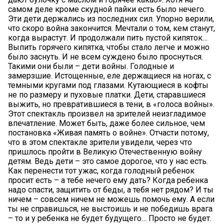
самом деле кроме скудной пайки есть было нечего.
Эти дети держались из последних сил. Упорно верили,
что скоро война закончится. Мечтали о том, кем станут,
когда вырастут. И продолжали пить пустой кипяток…
Выпить горячего кипятка, чтобы стало легче и можно
было заснуть. И не всем суждено было проснуться.
Такими они были – дети войны. Голодные и
замерзшие. Истощенные, еле держащиеся на ногах, с
темными кругами под глазами. Кутающиеся в кофты
не по размеру и пуховые платки. Дети, старавшиеся
выжить, но превратившиеся в тени, в «голоса войны».
Этот спектакль произвел на зрителей неизгладимое
впечатление. Может быть, даже более сильное, чем
постановка «Живая память о войне». Отчасти потому,
что в этом спектакле зрители увидели, через что
пришлось пройти в Великую Отечественную войну
детям. Ведь дети – это самое дорогое, что у нас есть.
Как перенести тот ужас, когда голодный ребенок
просит есть – а тебе нечего ему дать? Когда ребенка
надо спасти, защитить от беды, а тебя нет рядом? И ты
ничем – совсем ничем не можешь помочь ему. А если
ты не справишься, не выстоишь и не победишь врага
– то и у ребенка не будет будущего… Просто не будет.