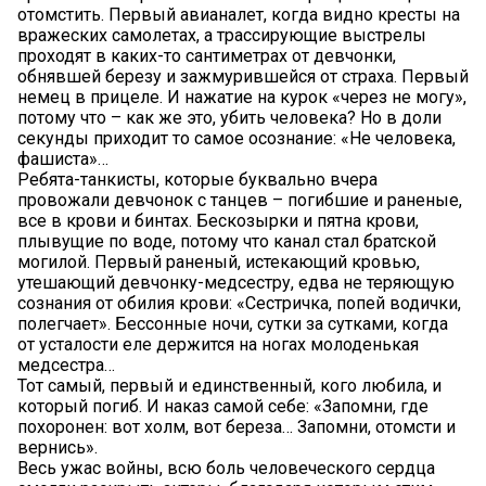
отомстить. Первый авианалет, когда видно кресты на
вражеских самолетах, а трассирующие выстрелы
проходят в каких-то сантиметрах от девчонки,
обнявшей березу и зажмурившейся от страха. Первый
немец в прицеле. И нажатие на курок «через не могу»,
потому что – как же это, убить человека? Но в доли
секунды приходит то самое осознание: «Не человека,
фашиста»…
Ребята-танкисты, которые буквально вчера
провожали девчонок с танцев – погибшие и раненые,
все в крови и бинтах. Бескозырки и пятна крови,
плывущие по воде, потому что канал стал братской
могилой. Первый раненый, истекающий кровью,
утешающий девчонку-медсестру, едва не теряющую
сознания от обилия крови: «Сестричка, попей водички,
полегчает». Бессонные ночи, сутки за сутками, когда
от усталости еле держится на ногах молоденькая
медсестра…
Тот самый, первый и единственный, кого любила, и
который погиб. И наказ самой себе: «Запомни, где
похоронен: вот холм, вот береза… Запомни, отомсти и
вернись».
Весь ужас войны, всю боль человеческого сердца