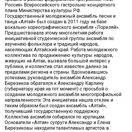
Россия» Всероссийского гастрольно-концертного
плана Министерства культуры РФ.
Государственный молодежный ансамбль песни и
танца «Алтай» был создан в 2011 году на базе
вокально-хореографического ансамбля «Лореляй».
Предшествовала этому многолетняя работа
инициативной студенческой группы ансамбля по
изучению фольклора и традиций народов,
населяющих Алтайский край. Работа молодежного
коллектива по продвижению культуры народов,
живущих на Алтае, вызвала большой интерес у
публики, и коллектив стал известен далеко за
пределами региона и страны. Вдохновившись
успехами, руководитель ансамбля Александр
Березиков обратился к Александру Карлину
(губернатору края на тот момент) с просьбой о
создании молодежного ансамбля многопрофильной
направленности. Эта инициатива нашла отклик и
таким образом был создан ансамбль «Алтай»,
получивший государственную поддержку.
Коллектив ансамбля собирался по крупицам.
Основатели «Алтая» супруги Александр и Елена
Березиковы находили талантливых артистов в