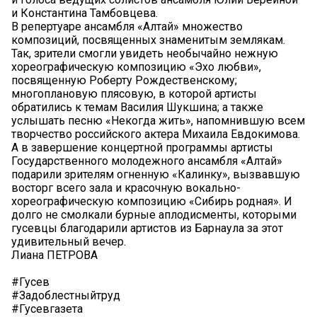
и Константина Тамбовцева.
В репертуаре ансамбля «Алтай» множество
композиций, посвященных знаменитым землякам.
Так, зрители смогли увидеть необычайно нежную
хореографическую композицию «Эхо любви»,
посвященную Роберту Рождественскому;
многоплановую плясовую, в которой артисты
обратились к темам Василия Шукшина; а также
услышать песню «Некогда жить», напомнившую всем
творчество российского актера Михаила Евдокимова.
А в завершение концертной программы артисты
Государственного молодежного ансамбля «Алтай»
подарили зрителям огненную «Калинку», вызвавшую
восторг всего зала и красочную вокально-
хореографическую композицию «Сибирь родная». И
долго не смолкали бурные аплодисменты, которыми
гусевцы благодарили артистов из Барнаула за этот
удивительный вечер.
Лиана ПЕТРОВА
#Гусев
#Задоблестныйтруд
#Гусевгазета