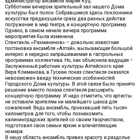
администратор ансамбля Мария Куц.
Субботним вечером зрительный зал нашего Дома
культуры был полон. Собравшиеся здесь поклонники
искусства предвкушали сразу два разных действа:
погружение в мир театра, и концертную программу.
Однако, в самом начале вечера программа
мероприятия была изменена.
Спектакль «Рахманинов» – довольно известная
постановка ансамбля «Алтай», вызывающая большой
интерес и нередко запрашиваемая в гастрольных
программах коллектива. Но, как объяснила ведущая –
Заслуженный работник культуры Алтайского края
Вера Климанова, в Гусеве показ спектакля оказался
невозможен ввиду технических особенностей
Городского Дома культуры. В этой связи было принято
решение вместо показа спектакля расширить
концертную программу. И надо отметить, что артисты
не оставили зрителям ни малейшего шанса для
сожалений. Ведь ансамбль, проехавший пять тысяч
километров для того, чтобы познакомить
калининградских зрителей со своим творчеством,
подготовил свои самые яркие и впечатляющие
номера.
В нашу область ансамбль привез красоту и раздолье