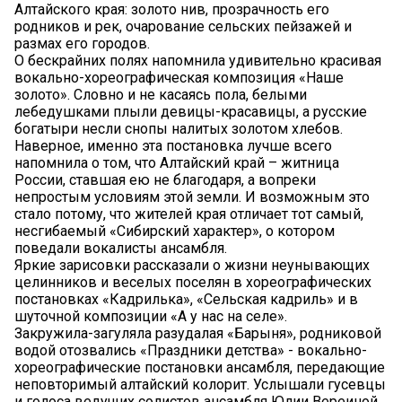
Алтайского края: золото нив, прозрачность его
родников и рек, очарование сельских пейзажей и
размах его городов.
О бескрайних полях напомнила удивительно красивая
вокально-хореографическая композиция «Наше
золото». Словно и не касаясь пола, белыми
лебедушками плыли девицы-красавицы, а русские
богатыри несли снопы налитых золотом хлебов.
Наверное, именно эта постановка лучше всего
напомнила о том, что Алтайский край – житница
России, ставшая ею не благодаря, а вопреки
непростым условиям этой земли. И возможным это
стало потому, что жителей края отличает тот самый,
несгибаемый «Сибирский характер», о котором
поведали вокалисты ансамбля.
Яркие зарисовки рассказали о жизни неунывающих
целинников и веселых поселян в хореографических
постановках «Кадрилька», «Сельская кадриль» и в
шуточной композиции «А у нас на селе».
Закружила-загуляла разудалая «Барыня», родниковой
водой отозвались «Праздники детства» - вокально-
хореографические постановки ансамбля, передающие
неповторимый алтайский колорит. Услышали гусевцы
и голоса ведущих солистов ансамбля Юлии Вереиной