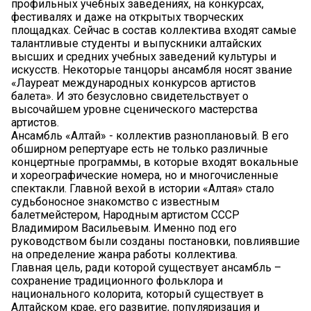
профильных учебных заведениях, на конкурсах,
фестивалях и даже на открытых творческих
площадках. Сейчас в состав коллектива входят самые
талантливые студенты и выпускники алтайских
высших и средних учебных заведений культуры и
искусств. Некоторые танцоры ансамбля носят звание
«Лауреат международных конкурсов артистов
балета». И это безусловно свидетельствует о
высочайшем уровне сценического мастерства
артистов.
Ансамбль «Алтай» - коллектив разноплановый. В его
обширном репертуаре есть не только различные
концертные программы, в которые входят вокальные
и хореографические номера, но и многочисленные
спектакли. Главной вехой в истории «Алтая» стало
судьбоносное знакомство с известным
балетмейстером, Народным артистом СССР
Владимиром Васильевым. Именно под его
руководством были созданы постановки, повлиявшие
на определение жанра работы коллектива.
Главная цель, ради которой существует ансамбль –
сохранение традиционного фольклора и
национального колорита, который существует в
Алтайском крае, его развитие, популяризация и