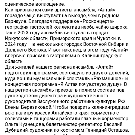
сценическое воплощение.
Как признаются сами артисты ансамбля, «Алтай»
гораздо чаще выступает на выезде, чем в родном
Барнауле. Благодаря поддержке «Росконцерта»
география гастролей коллектива необычайно широка.
Так в 2023 году ансамбль выступал в городах
Иркутской области, Приморского края и Чукотки, в
2024 году – в нескольких городах Восточной Сибири и
Дальнего Востока. И вот наконец, в этом году «Алтай»
впервые приехал с гастролями в Калининградскую
область.
Для жителей нашего региона ансамбль «Алтай»
подготовил программу, состоящую из двух отделений,
куда вошли музыкальный спектакль «Рахманинов» и
концертная программа «Я Алтая почувствую душу». В
наш регион ансамбль приехал в полном составе под
руководством директора и художественного
руководителя Заслуженного работника культуры РФ
Елены Березиковой. Чтобы подарить калининградцам
всю палитру красок Алтайского края, совместно с
солистами и танцорами работали главный хормейстер
Ольга Кузнецова, балетмейстер-репетитор Василий
Дубицкий, художник по костюмам Геннадий Осташов,