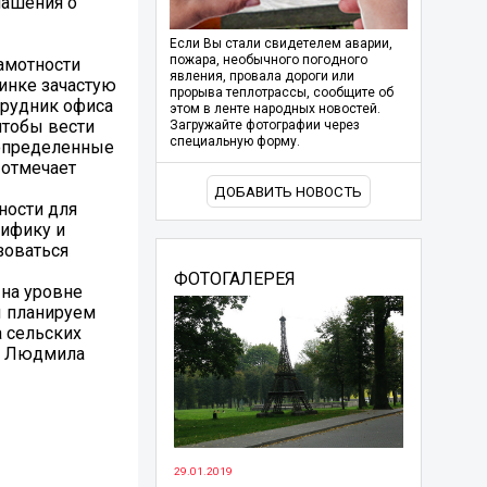
лашения о
Если Вы стали свидетелем аварии,
пожара, необычного погодного
амотности
явления, провала дороги или
инке зачастую
прорыва теплотрассы, сообщите об
трудник офиса
этом в ленте народных новостей.
чтобы вести
Загружайте фотографии через
специальную форму.
 определенные
 отмечает
ДОБАВИТЬ НОВОСТЬ
ности для
цифику и
зоваться
ФОТОГАЛЕРЕЯ
 на уровне
ы планируем
 сельских
ХБ Людмила
29.01.2019