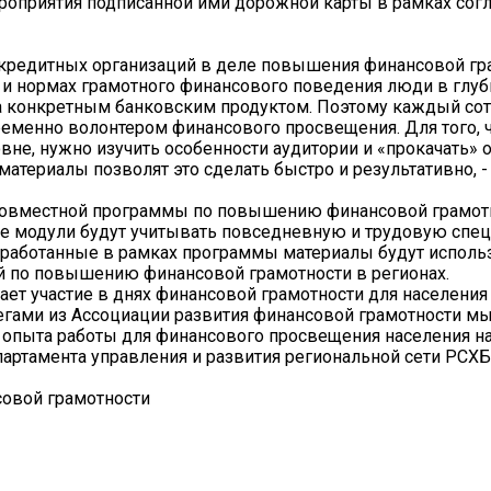
роприятия подписанной ими дорожной карты в рамках сог
 кредитных организаций в деле повышения финансовой гр
 и нормах грамотного финансового поведения люди в глуб
а конкретным банковским продуктом. Поэтому каждый со
ременно волонтером финансового просвещения. Для того, 
вне, нужно изучить особенности аудитории и «прокачать»
атериалы позволят это сделать быстро и результативно, -
 совместной программы по повышению финансовой грамот
ие модули будут учитывать повседневную и трудовую спе
азработанные в рамках программы материалы будут исполь
й по повышению финансовой грамотности в регионах.
ает участие в днях финансовой грамотности для населения
егами из Ассоциации развития финансовой грамотности м
опыта работы для финансового просвещения населения на
партамента управления и развития региональной сети РС
овой грамотности