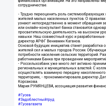
финансовых организаций. На это направлены ме
сотрудничестве.
- Трудно переоценить роль системообразующих
жителей малых населенных пунктов. О правилах
узнают непосредственно в момент обращения з
или онлайн-консультант банка становится однов
просветительскую деятельность на высоком уро
навыки. Наш совместный курс и разработанные м
директор АРФГ Вениамин Каганов.
Основой будущих инициатив станет разработка
жителей сел и малых городов России. Обучающ
потребности населения сельских территорий. Р
работниками Банка при проведении мероприяти
- Россельхозбанк уже много лет активно приним
региональных и муниципальных властей. С колл
осуществлять взаимную передачу накопленного 
территориях, - прокомментировала директор Де
Корсакова.
Мария РУМЯНЦЕВА, ассоциация развития финанс
#Гусев
#Задоблестныйтруд
#Гусевгазета