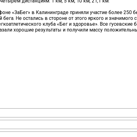
тырем дистанциям: 1 км, 5 км, 10 км, 21,1 км.
фоне «ЗаБег» в Калининграде приняли участие более 250 б
бега. Не остались в стороне от этого яркого и значимого 
гкоатлетического клуба «Бег и здоровье». Все гусевские 
азали хорошие результаты и получили массу положительн