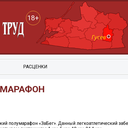
18+
РАСЦЕНКИ
УМАРАФОН
ский полумарафон «ЗаБег». Данный легкоатлетический заб