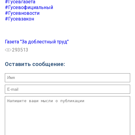
#Гусевгазета
#Гусевофициальный
#Гусевновости
#Гусевзакон
Газета "За доблестный труд"
293513
Оставить сообщение: