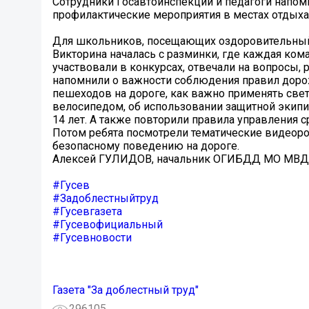
Сотрудники Госавтоинспекции и педагоги напо
профилактические мероприятия в местах отдыха 
Для школьников, посещающих оздоровительный л
Викторина началась с разминки, где каждая кома
участвовали в конкурсах, отвечали на вопросы
напомнили о важности соблюдения правил доро
пешеходов на дороге, как важно применять св
велосипедом, об использовании защитной экипир
14 лет. А также повторили правила управления
Потом ребята посмотрели тематические видеоро
безопасному поведению на дороге.
Алексей ГУЛИДОВ, начальник ОГИБДД МО МВД 
#Гусев
#Задоблестныйтруд
#Гусевгазета
#Гусевофициальный
#Гусевновости
Газета "За доблестный труд"
296105