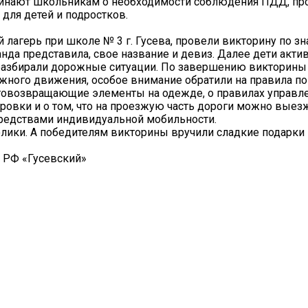
минают школьникам о необходимости соблюдения ПДД, пр
для детей и подростков.
агерь при школе № 3 г. Гусева, провели викторину по з
нда представила, свое название и девиз. Далее дети акти
, разбирали дорожные ситуации. По завершению викторины
жного движения, особое внимание обратили на правила п
етовозвращающие элементы на одежде, о правилах управл
овки и о том, что на проезжую часть дороги можно выезж
 средствами индивидуальной мобильности.
лики. А победителям викторины вручили сладкие подарки 
РФ «Гусевский»