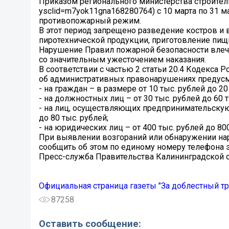
Приказом регионального министерства строительс
ysclid=m7yok11gna168280764) с 10 марта по 31 м
противопожарный режим.
В этот период запрещено разведение костров и 
пиротехнической продукции, приготовление пищи
Нарушение Правил пожарной безопасности влече
со значительным ужесточением наказания.
В соответствии с частью 2 статьи 20.4 Кодекса
об административных правонарушениях предусм
- на граждан – в размере от 10 тыс. рублей до 20
- на должностных лиц – от 30 тыс. рублей до 60 т
- на лиц, осуществляющих предпринимательскую 
до 80 тыс. рублей;
- на юридических лиц – от 400 тыс. рублей до 800
При выявлении возгораний или обнаружении на
сообщить об этом по единому номеру телефона 
Пресс-служба Правительства Калининградской 
Официальная страница газеты "За доблестный тр
87258
Оставить сообщение: