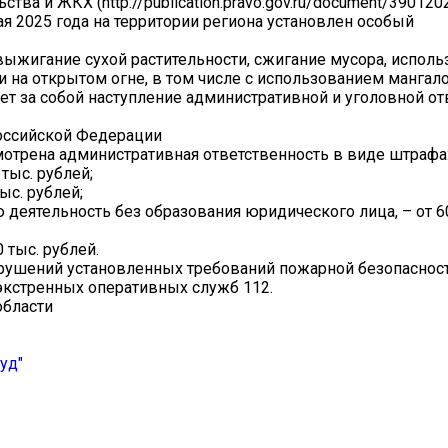
тва и ЖКХ (http://publication.pravo.gov.ru/document/39012
ая 2025 года на территории региона установлен особый
выжигание сухой растительности, сжигание мусора, испол
 на открытом огне, в том числе с использованием мангал
т за собой наступление административной и уголовной от
 Российской Федерации
отрена административная ответственность в виде штрафа
 тыс. рублей;
ыс. рублей;
деятельность без образования юридического лица, – от 60
 тыс. рублей.
рушений установленных требований пожарной безопаснос
экстренных оперативных служб 112.
области
уд"