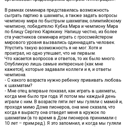
В рамках семинара представилась возможность
сыграть партию в шахматы, а также задать вопросы
чемпиону мира по быстрым шахматам, олимпийскому
чемпиону, победителю Кубка Мира и чемпиону Мира
по блицу Сергею Карякину. Напишу честно, из более
ста участников семинара играть с гроссмейстером
мирового уровня вызвались одиннадцать человек.
Упустить такую возможность я не мог. Хотя и
проиграл, но одно утешает, что не первым.
Что касается вопросов и ответов, то их было много.
Опубликую лишь самые интересные (как мне
кажется), которые задавали коллеги и я, и ответы
чемпиона.
- С какого возраста нужно ребенку прививать любовь
к шахматам?
- Мне отец впервые показал, как играть в шахматы,
когда мне было три года. И потом мы каждый день
играли с ним. В возрасте пяти лет мы гуляли с мамой и,
проходя мимо Дома пионеров, она мне сказала, что
когда я вырасту она отведет меня в кружок по
шахматам (в то время в Дом пионеров принимали с
10 лет – прим.ред.). Я это запомнил, и когда мы гуляли