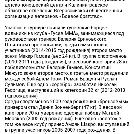
детско-юношеский центр и Калининградское
областное отделение Всероссийской общественной
организации ветеранов «Боевое братство».
Участие в турнире приняли гусевские борцы-
вольники из клуба «Гусев ММА», занимающиеся под
руководством тренера Валерия Ериновского.
По итогам соревнований, среди самых юных
участников (2014-2015 год рождения) второе место
занял Макар Гамаев (вес 24 кг). В группе спортсменов
(2010-2011 года рождения), в весовой категории 28 кг
победителем стал Валерий Гамаев, Константин
Мажуго занял второе место, а третье место разделили
между собой Артем Гром, Роман Брацун и Руслан
Сулимов. Еще одно «серебро» заработал Николай
Георгица, выступавший в категории 32 кг (2012-2013
год рождения).
Среди спортсменов 2009 года рождения «бронзовым»
призером стал Данил Зонненберг (47 кг). В весовой
категории 70 кг уверенно одержал победу Матвей
Морсков (2005 год рождения). Еще одно «золото» в
том же весе клубу принес Амоян Шакро, выступавший
в группе участников 2005-2007 года рождения. В