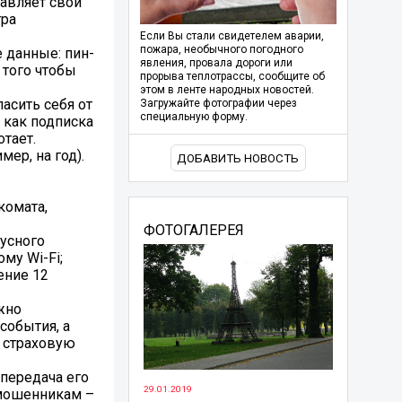
авляет свои
тра
Если Вы стали свидетелем аварии,
пожара, необычного погодного
 данные: пин-
явления, провала дороги или
 того чтобы
прорыва теплотрассы, сообщите об
этом в ленте народных новостей.
асить себя от
Загружайте фотографии через
специальную форму.
 как подписка
тает.
ер, на год).
ДОБАВИТЬ НОВОСТЬ
комата,
ФОТОГАЛЕРЕЯ
русного
му Wi-Fi;
ение 12
жно
события, а
 страховую
передача его
29.01.2019
 мошенникам –