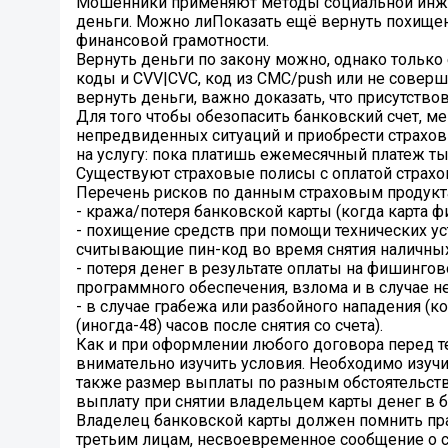
Мошенники применяют методы социальной инжене
деньги. Можно лиПоказать ещё вернуть похищен
финансовой грамотности.
Вернуть деньги по закону можно, однако только
коды и CVV|CVC, код из СМС/push или не соверш
вернуть деньги, важно доказать, что присутствов
Для того чтобы обезопасить банковский счет, м
непредвиденных ситуаций и приобрести страховк
на услугу: пока платишь ежемесячный платеж ты
Существуют страховые полисы с оплатой страхов
Перечень рисков по данным страховым продукта
- кража/потеря банковской карты (когда карта 
- похищение средств при помощи технических ус
считывающие пин-код во время снятия наличных
- потеря денег в результате оплаты на фишингов
программного обеспечения, взлома и в случае н
- в случае грабежа или разбойного нападения (к
(иногда-48) часов после снятия со счета).
Как и при оформлении любого договора перед те
внимательно изучить условия. Необходимо изучи
также размер выплаты по разным обстоятельств
выплату при снятии владельцем карты денег в 
Владелец банковской карты должен помнить пра
третьим лицам, несвоевременное сообщение о 