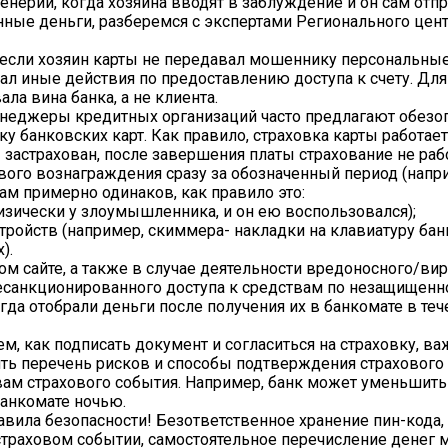
рии, когда хозяина вводят в заблуждение и он сам отпр
ные деньги, разберемся с экспертами Регионального цен
 если хозяин карты не передавал мошеннику персональные
ал иные действия по предоставлению доступа к счету. Для
ала вина банка, а не клиента.
енеджеры кредитных организаций часто предлагают обезоп
у банковских карт. Как правило, страховка карты работает
 застрахован, после завершения платы страхование не рабо
ого вознаграждения сразу за обозначенный период (наприм
м примерно одинаков, как правило это:
физически у злоумышленника, и он ею воспользовался);
тройств (например, скиммера- накладки на клавиатуру бан
).
ом сайте, а также в случае деятельности вредоносного/ви
есанкционированного доступа к средствам по незащищенно
огда отобрали деньги после получения их в банкомате в теч
м, как подписать документ и согласиться на страховку, ва
ть перечень рисков и способы подтверждения страхового 
ам страхового события. Например, банк может уменьшить
банкомате ночью.
вила безопасности! Безответственное хранение пин-кода, 
страховом событии, самостоятельное перечисление денег