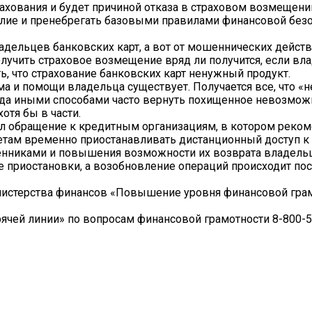
ахования и будет причиной отказа в страховом возмещени
слие и пренебрегать базовыми правилами финансовой безо
ладельцев банковских карт, а вот от мошеннических дейс
лучить страховое возмещение вряд ли получится, если вл
ь, что страхование банковских карт ненужный продукт.
а и помощи владельца существует. Получается все, что «
гда иными способами часто вернуть похищенное невозмож
отя бы в части.
ал обращение к кредитным организациям, в котором реком
четам временно приостанавливать дистанционный доступ 
енниками и повышения возможности их возврата владельц
е приостановки, а возобновление операций происходит пос
нистерства финансов «Повышение уровня финансовой гра
ячей линии» по вопросам финансовой грамотности 8-800-5