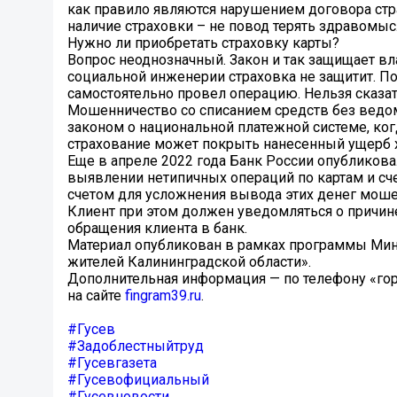
как правило являются нарушением договора стр
наличие страховки – не повод терять здравомы
Нужно ли приобретать страховку карты?
Вопрос неоднозначный. Закон и так защищает в
социальной инженерии страховка не защитит. По
самостоятельно провел операцию. Нельзя сказат
Мошенничество со списанием средств без ведом
законом о национальной платежной системе, ко
страхование может покрыть нанесенный ущерб х
Еще в апреле 2022 года Банк России опубликов
выявлении нетипичных операций по картам и с
счетом для усложнения вывода этих денег мош
Клиент при этом должен уведомляться о причин
обращения клиента в банк.
Материал опубликован в рамках программы Ми
жителей Калининградской области».
Дополнительная информация — по телефону «гор
на сайте
fingram39.ru
.
#Гусев
#Задоблестныйтруд
#Гусевгазета
#Гусевофициальный
#Гусевновости