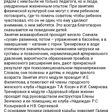
рядом с ним были не только педагоги, но и люди,
умудренные жизненным опытом. При занятиях
физической культурой они могут с этим ребенком
поговорить, где-то помочь советом, чтобы ребенок
чувствовал, что он не один, что ему уделяют
внимание, о нем заботятся. Это всегда благотворно
сказывается на поведении детей.
Занятия аквааэробикой проходят весело. Сначала
«сухая» разминка, потом – упражнения в бассейне, а в
завершение – катание с горки. Тренировки в воде
отличаются значительным снижением нагрузки на
суставы и позвоночник, нормализацией артериального
давления, вероятности образования тромбов и
варикозного расширения вен, дают прекрасный
результат при психоэмоциональном перенапряжении.
Словом, они полезны и детям, и людям зрелого
возраста. Занятия этого модуля проводит И.Е.
Филиппова, а помогают ей члены городского
женского клуба «Надежда» Т.А. Косач и И.И. Смирнова.
Тренировки в модуле «Здоровый образ жизни»
проходят под руководством инструктора Елены
Зенченко и ее помощниц из клуба «Надежда» Р.С.
Козыревой и Н.В. Сергеевой.
С основами техники северной ходьбы знакомят Галина