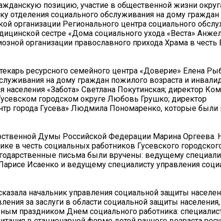
ажданскую позицию, участие в общественной жизни округ
ку отделения социального обслуживания на дому граждан
кой организации Регионального центра социального обсл
едицинской сестре «Дома социального ухода «Веста» Анжел
зной организации православного прихода Храма в честь 
отекарь ресурсного семейного центра «Доверие» Елена Ры
служивания на дому граждан пожилого возраста и инвали
я населения «Забота» Светлана Покутинская; директор Ко
Гусевском городском округе Любовь Грушко; директор
нтр города Гусева» Людмила Пономаренко, которые были
рственной Думы Российской Федерации Марина Оргеева. Н
нике в честь социальных работников Гусевского городского 
агодарственные письма были вручены: ведущему специали
Ларисе Исаенко и ведущему специалисту управления соци
 сказала начальник управления социальной защиты населен
ления за заслуги в области социальной защиты населения
ьным праздником Днем социального работника: специалис
итания в стационарной форме детей раннего возраста рес