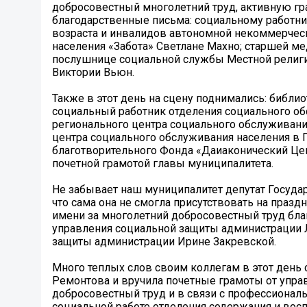
добросовестный многолетний труд, активную гр
благодарственные письма: социальному работни
возраста и инвалидов автономной некоммерчес
населения «Забота» Светлане Махно; старшей м
послушнице социальной службы Местной религио
Виктории Вьюн.
Также в этот день на сцену поднимались: библи
социальный работник отделения социального об
регионального центра социального обслуживани
центра социального обслуживания населения в 
благотворительного Фонда «Даиаконический Це
почетной грамотой главы муниципалитета.
Не забывает наш муниципалитет депутат Госуда
что сама она не смогла присутствовать на празд
имени за многолетний добросовестный труд бл
управления социальной защиты администрации 
защиты администрации Ирине Закревской.
Много теплых слов своим коллегам в этот день
Ремонтова и вручила почетные грамоты от управ
добросовестный труд и в связи с профессионал
социальной работе отделения содержания и восп