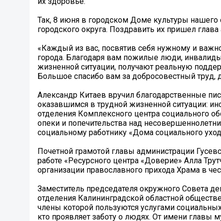
их здоровье.
Так, 8 июня в городском Доме культуры нашего
городского округа. Поздравить их пришел глава
«Каждый из вас, посвятив себя нужному и важн
города. Благодаря вам пожилые люди, инвалиды,
жизненной ситуации, получают реальную поддер
Большое спасибо вам за добросовестный труд, д
Александр Китаев вручил благодарственные пис
оказавшимся в трудной жизненной ситуации: ин
отделения Комплексного центра социального об
опеки и попечительства над несовершеннолетн
социальному работнику «Дома социального уход
Почетной грамотой главы администрации Гусевс
работе «Ресурсного центра «Доверие» Алла Тру
организации православного прихода Храма в че
Заместитель председателя окружного Совета де
отделения Калининградской областной обществе
члены которой пользуются услугами социальных 
кто проявляет заботу о людях. От имени главы 