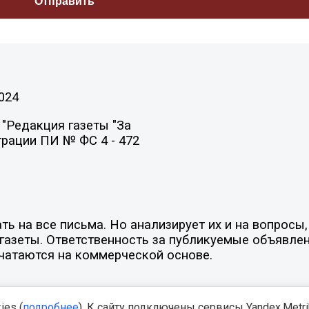
024
"Редакция газеты "За
трации ПИ № ФС 4 - 472
ть на все письма. Но анализирует их и на вопрос
х газеты. Ответственность за публикуемые объявле
ечатаются на коммерческой основе.
es (
подробнее
). К сайту подключены сервисы Yandex.Metrika