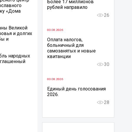
Более 17 миллионов
ославного
рублей направило
ику «Дома
26
раны Великой
03.08.2026
ровья и долгих
бы и
Оплата налогов,
больничный для
самозанятых и новые
бль народных
квитанции
риглашенный
30
03.08.2026
Единый день голосования
2026.
28