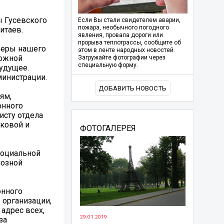
ы Гусевского
Если Вы стали свидетелем аварии,
пожара, необычного погодного
итаев.
явления, провала дороги или
прорыва теплотрассы, сообщите об
феры нашего
этом в ленте народных новостей.
ложной
Загружайте фотографии через
специальную форму.
будущее.
министрации.
ДОБАВИТЬ НОВОСТЬ
ям,
онного
исту отдела
ковой и
ФОТОГАЛЕРЕЯ
социальной
иозной
онного
 организации,
адрес всех,
29.01.2019
за