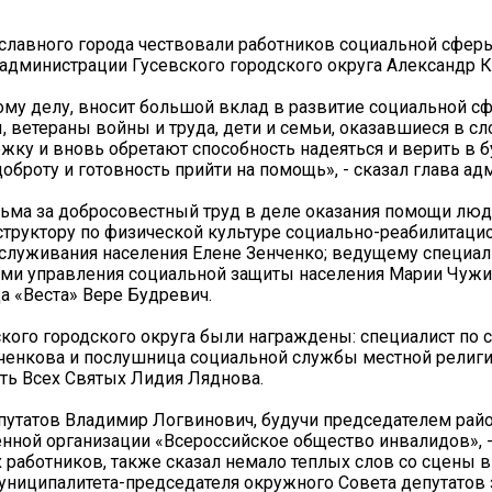
 славного города чествовали работников социальной сфер
 администрации Гусевского городского округа Александр К
ому делу, вносит большой вклад в развитие социальной с
 ветераны войны и труда, дети и семьи, оказавшиеся в с
жку и вновь обретают способность надеяться и верить в 
оброту и готовность прийти на помощь», - сказал глава ад
ьма за добросовестный труд в деле оказания помощи люд
структору по физической культуре социально-реабилитаци
служивания населения Елене Зенченко; ведущему специал
ими управления социальной защиты населения Марии Чужи
а «Веста» Вере Будревич.
кого городского округа были награждены: специалист по 
тченкова и послушница социальной службы местной религ
сть Всех Святых Лидия Ляднова.
путатов Владимир Логвинович, будучи председателем рай
нной организации «Всероссийское общество инвалидов», -
работников, также сказал немало теплых слов со сцены в 
муниципалитета-председателя окружного Совета депутатов 