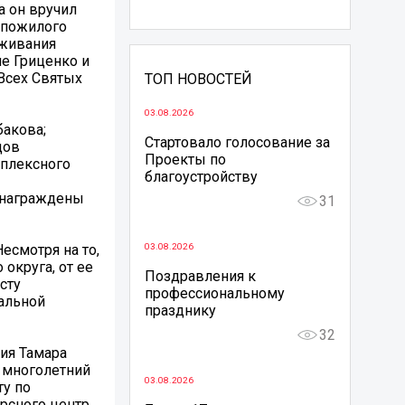
а он вручил
 пожилого
уживания
е Гриценко и
Всех Святых
ТОП НОВОСТЕЙ
03.08.2026
бакова;
Стартовало голосование за
дов
Проекты по
мплексного
благоустройству
 награждены
31
есмотря на то,
03.08.2026
округа, от ее
Поздравления к
сту
профессиональному
альной
празднику
32
ия Тамара
, многолетний
03.08.2026
ту по
урсного центр