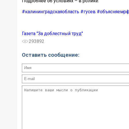
Подробнее об условиях – в ролике.
#калининградскаяобласть
#гусев
#объясняемр
Газета "За доблестный труд"
293892
Оставить сообщение: