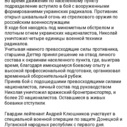
Во время движения по населенному пункту
подразделение вступило в бой с вооруженными
формированиями украинских радикалов. Противник
открыл шквальный огонь из стрелкового оружия по
российским военнослужащим.
В ходе боя находясь под минометным обстрелом и
плотным огнем украинских националистов, Николай
уничтожил четыре единицы военной техники
радикалов.
Учитывая намного превосходящие силы противника,
старшина Деттер принял решение на отвод личного
состава к окраинам населенного пункта, где, выиграв
время, благодаря имеющемуся боевому опыту и
высокой профессиональной подготовке, организовал
временный оборонительный рубеж.
Приняв бой с подошедшими превосходящими силами
националистов, личный состав под руководством
Николая уничтожил вражеский бронетранспортер, и
более 20 националистов. Оставшиеся в живых
боевики отступили.
Гвардии лейтенант Андрей Клюшников участвует в
специальной военной операции по защите Донецкой и
Луганской народных республик с первого дня.