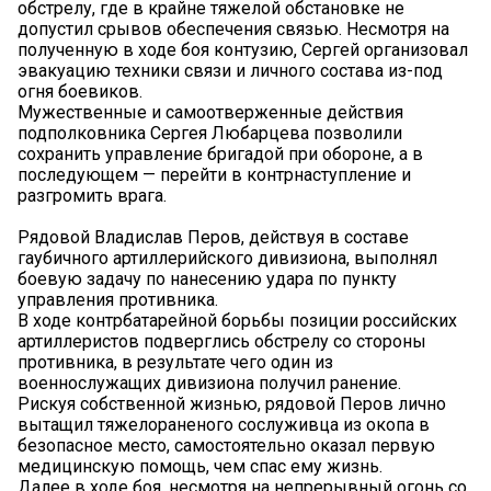
обстрелу, где в крайне тяжелой обстановке не
допустил срывов обеспечения связью. Несмотря на
полученную в ходе боя контузию, Сергей организовал
эвакуацию техники связи и личного состава из-под
огня боевиков.
Мужественные и самоотверженные действия
подполковника Сергея Любарцева позволили
сохранить управление бригадой при обороне, а в
последующем — перейти в контрнаступление и
разгромить врага.
Рядовой Владислав Перов, действуя в составе
гаубичного артиллерийского дивизиона, выполнял
боевую задачу по нанесению удара по пункту
управления противника.
В ходе контрбатарейной борьбы позиции российских
артиллеристов подверглись обстрелу со стороны
противника, в результате чего один из
военнослужащих дивизиона получил ранение.
Рискуя собственной жизнью, рядовой Перов лично
вытащил тяжелораненого сослуживца из окопа в
безопасное место, самостоятельно оказал первую
медицинскую помощь, чем спас ему жизнь.
Далее в ходе боя, несмотря на непрерывный огонь со