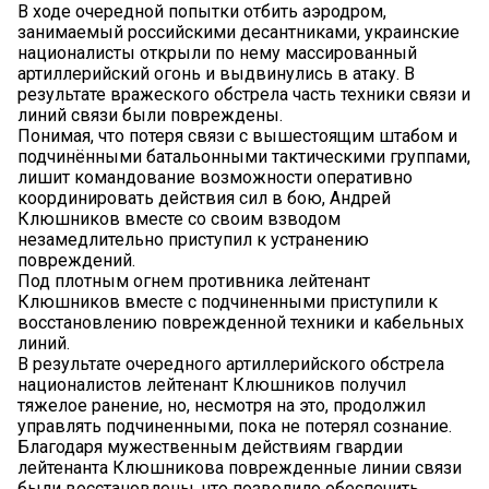
В ходе очередной попытки отбить аэродром,
занимаемый российскими десантниками, украинские
националисты открыли по нему массированный
артиллерийский огонь и выдвинулись в атаку. В
результате вражеского обстрела часть техники связи и
линий связи были повреждены.
Понимая, что потеря связи с вышестоящим штабом и
подчинёнными батальонными тактическими группами,
лишит командование возможности оперативно
координировать действия сил в бою, Андрей
Клюшников вместе со своим взводом
незамедлительно приступил к устранению
повреждений.
Под плотным огнем противника лейтенант
Клюшников вместе с подчиненными приступили к
восстановлению поврежденной техники и кабельных
линий.
В результате очередного артиллерийского обстрела
националистов лейтенант Клюшников получил
тяжелое ранение, но, несмотря на это, продолжил
управлять подчиненными, пока не потерял сознание.
Благодаря мужественным действиям гвардии
лейтенанта Клюшникова поврежденные линии связи
были восстановлены, что позволило обеспечить