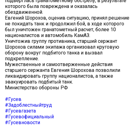
подверглась гранатометному обстрелу, в результате
которого была повреждена и оказалась
обездвиженной.
Евгений Шорохов, оценив ситуацию, принял решение
не покидать танк и продолжил бой, в ходе которого
был уничтожен гранатометный расчет, более 10
националистов и автомобиль КамАЗ.
Уничтожив группу противника, старший сержант
Шорохов силами экипажа организовал круговую
оборону вокруг подбитого танка и вызвал
подкрепление.
Мужественные и самоотверженные действия
старшего сержанта Евгения Шорохова позволили
ликвидировать группу националистов, а также
эвакуировать подбитый танк.
Министерство обороны РФ
#Гусев
#Задоблестныйтруд
#Гусевгазета
#Гусевофициальный
#Гусевновости