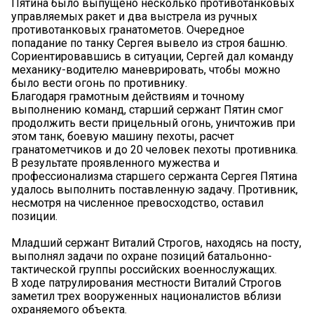
Пятина было выпущено несколько противотанковых
управляемых ракет и два выстрела из ручных
противотанковых гранатометов. Очередное
попадание по танку Сергея вывело из строя башню.
Сориентировавшись в ситуации, Сергей дал команду
механику-водителю маневрировать, чтобы можно
было вести огонь по противнику.
Благодаря грамотным действиям и точному
выполнению команд, старший сержант Пятин смог
продолжить вести прицельный огонь, уничтожив при
этом танк, боевую машину пехоты, расчет
гранатометчиков и до 20 человек пехоты противника.
В результате проявленного мужества и
профессионализма старшего сержанта Сергея Пятина
удалось выполнить поставленную задачу. Противник,
несмотря на численное превосходство, оставил
позиции.
Младший сержант Виталий Строгов, находясь на посту,
выполнял задачи по охране позиций батальонно-
тактической группы российских военнослужащих.
В ходе патрулирования местности Виталий Строгов
заметил трех вооруженных националистов вблизи
охраняемого объекта.