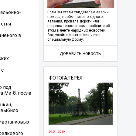
тальонно-
Если Вы стали свидетелем аварии,
пожара, необычного погодного
явления, провала дороги или
 огня
прорыва теплотрассы, сообщите об
этом в ленте народных новостей.
аненого в
Загружайте фотографии через
специальную форму.
ДОБАВИТЬ НОВОСТЬ
ских
 с
ФОТОГАЛЕРЕЯ
ю под
а Ми-8, после
шкин,
 выбило
тивотанковых
29.01.2019
трелкового