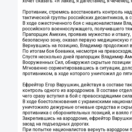
хочет сказать: «Я лакец, я дагестанец, я чеченец, 
Противник, стремясь восстановить контроль над
тактической группы российских десантников, в
В ходе ожесточенного боя с националистами Вл
российского военнослужащего, получившего тя
Прапорщик Амехин, проявив мужество и отвагу
безопасную зону, оказал первую медицинскую п
Вернувшись на позицию, Владимир продолжил ве
По итогам боя боевики, несмотря на превосходя
Спустя несколько дней прапорщик Владимир Ам
Вооруженных Сил, обнаружил скрытые позиции у
Мгновенно сориентировавшись в ситуации, доло
противником, в ходе которого уничтожил до пят
Ефрейтор Егор Варушкин, действуя в составе та
контроль одного из аэродромов. В составе отде
чего сразу вступил в бой с превосходящими сил
В ходе боестолкновения с украинскими национал
уничтожило дежурные огневые средства и скры
противника с оборонительных позиций, и взяло 
Закрепившись на аэродроме, ефрейтор Варушки
засад на подъездных дорогах.
При попытке националистов вернуть аэродром п