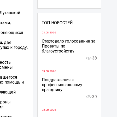
 Луганской
тами,
ТОП НОВОСТЕЙ
ороняющихся
03.08.2026
Стартовало голосование за
а, две
Проекты по
упах к городу,
благоустройству
38
ность
 смены
03.08.2026
авшегося
Поздравления к
ую помощь и
профессиональному
празднику
вляющей
39
ороны
ил
03.08.2026
амотно