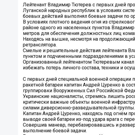
Лейтенант Владимир Тютерев с первых дней пр
Луганской народных республик в условиях сист
боевых действий выполнял боевые задачи по ор
В условиях плотного ведения огня из стрелково
районе одного из населенных пунктов Владимир
метров для обеспечения должностных лиц кома
Находясь на вышке, несмотря на продолжающийс
ретранслятора.
Смелые и решительные действия лейтенанта Вл
пунктом и подчиненными подразделениями в ус
Организованный лейтенантом Тютеревым канал 
избежать потерь личного состава, техники и ос
С первых дней специальной военной операции п
ракетной батареи капитан Андрей Цуренко в со
группировки Вооруженных Сил Российской Феде
Украинские националисты, стремясь лишить рос
критически важные объекты военной инфрастру
силами диверсионно-разведывательной группы.
Капитан Андрей Цуренко, находясь под огнём пр
выводе своей батареи из-под удара врага с пер
Совершив маневр, перебазировавшись и развер
выполнение боевой задачи.