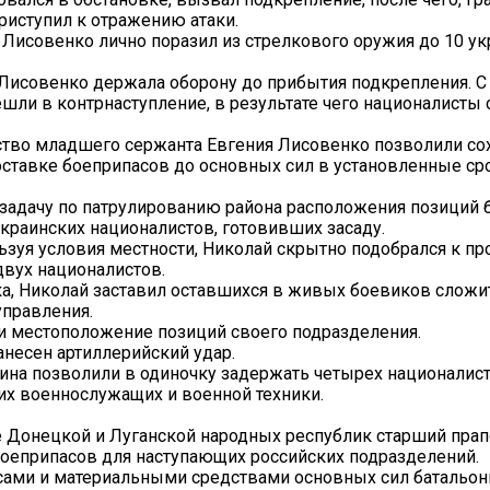
риступил к отражению атаки.
 Лисовенко лично поразил из стрелкового оружия до 10 ук
Лисовенко держала оборону до прибытия подкрепления. 
ли в контрнаступление, в результате чего националисты
ство младшего сержанта Евгения Лисовенко позволили со
доставке боеприпасов до основных сил в установленные ср
задачу по патрулированию района расположения позиций 
украинских националистов, готовивших засаду.
зуя условия местности, Николай скрытно подобрался к пр
двух националистов.
, Николай заставил оставшихся в живых боевиков сложи
управления.
и местоположение позиций своего подразделения.
несен артиллерийский удар.
на позволили в одиночку задержать четырех националист
их военнослужащих и военной техники.
е Донецкой и Луганской народных республик старший пра
оеприпасов для наступающих российских подразделений.
сами и материальными средствами основных сил батальон