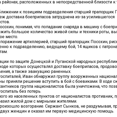
 районах, расположенных в непосредственной близости к
иближении к позициям подразделения старший прапорщик 
беж доставка боеприпасов затруднена из-за усилившегося
стов.
сохин, понимая, что попадание снаряда в машину с боепр
ожить большое количество живой силы и техники роты, в
ое место.
поражение артиллерией, старший прапорщик Посохин, рис
енно к подразделению, ведущему бой, 14 ящиков с патрон
там.
ации по защите Донецкой и Луганской народных республи
оде которых осуществлял доставку боеприпасов, продово
ения, а также эвакуацию раненных.
госпиталей, Иван обнаружил группу вооруженных национал
 приняли решение вступить в бой с боевиками. В ходе с
антников группа националистов была уничтожена, что поз
оспиталь без потерь.
ого из населенных пунктов от националистов противник, 
оразил жилой дом с мирными жителями.
произошло возгорание. Сержант Сынков, не раздумывая, п
и двух женщин и оказал им первую медицинскую помощь.