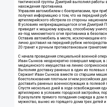
тактической группы Дмитрий выполнял работы в
нахождения противника.
Управляя автомобилем с боеприпасами, при пр
получил информацию о том, что на передний ру
артиллерийского обстрела со стороны национали
В условиях непрекращающегося огня Дмитрий По
приведет к мощному взрыву, способному уничт
из-под минометного огня противника в безопасн
Оставив автомобиль в месте, исключающем его 
лично доставил на передний рубеж непосредств
20 гранат к ручным противотанковым гранатоме
С начала проведения специальной военной опер
Иван Сынков неоднократно совершал марши, в х
медицинского имущества на линию соприкоснов
Выполняя доставку раненых в один из полевых 
Сержант Иван Сынков вместе со старшим машины
боестолкновения плотным огнем российских дес
доставить раненых военнослужащих в полевой г
Спустя несколько дней в ходе освобождения одн
артиллерию в условиях городской застройки, п
В результате прямого попадания снаряда в дом 
мужество, вынес из горящего дома трех детей 