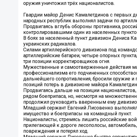
оружия уничтожил трёх националистов.
Гвардии майор Денис Камалетдинов с первых д
народных республик выполнял задачи по артилл
Продвигаясь вглубь обороны противника, росси
контролировавшими один из населенных пункто
В боях за населенный пункт дивизион Дениса 
украинских радикалов.
Силами артиллерийского дивизиона под команд
артиллерийские батареи, четыре опорных пункта,
три позиции корректировщиков огня.
Мужественные и самоотверженные действия ма
профессионализма его подчиненных способствов
дальнейшего сопротивления, бросили оружие и 
позиций потерь в дивизионе майора Камалетдин
Продвигаясь дальше на позиции националистов,
рядом боеприпаса, но, несмотря на множествен
продолжил руководить вверенным ему дивизио
Младший сержант Евгений Лисовенко выполнял 
имущество и боеприпасы на командный пункт.
Националисты, стремясь лишить российские вой
прилегающей к дороге лесополосы, автомобиль,
повреждения и потерял ход.
Младший сержант Лисовенко быстро сориентиров