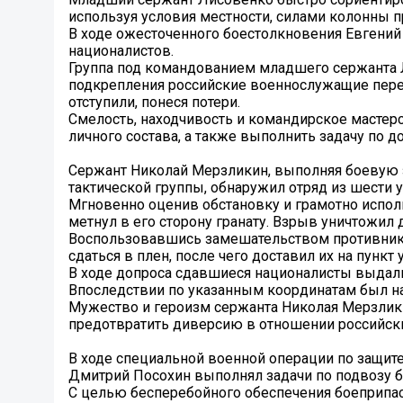
используя условия местности, силами колонны п
В ходе ожесточенного боестолкновения Евгений
националистов.
Группа под командованием младшего сержанта 
подкрепления российские военнослужащие переш
отступили, понеся потери.
Смелость, находчивость и командирское мастер
личного состава, а также выполнить задачу по 
Сержант Николай Мерзликин, выполняя боевую 
тактической группы, обнаружил отряд из шести 
Мгновенно оценив обстановку и грамотно исполь
метнул в его сторону гранату. Взрыв уничтожил 
Воспользовавшись замешательством противника
сдаться в плен, после чего доставил их на пункт 
В ходе допроса сдавшиеся националисты выдал
Впоследствии по указанным координатам был на
Мужество и героизм сержанта Николая Мерзлики
предотвратить диверсию в отношении российск
В ходе специальной военной операции по защит
Дмитрий Посохин выполнял задачи по подвозу б
С целью бесперебойного обеспечения боеприпа