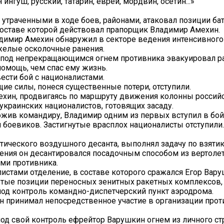
я ингуш, русский, татарин, еврей, мордвин, осетин...»
 утраченными в ходе боев, районами, атаковал позиции ба
 составе которой действовал прапорщик Владимир Амехин.
адимир Амехин обнаружил в секторе ведения интенсивного
желые осколочные ранения.
, под непрекращающимся огнем противника эвакуировал р
омощь, чем спас ему жизнь.
сти бой с националистами.
щие силы, понеся существенные потери, отступили.
ехин, продвигаясь по маршруту движения колонны россий
краинских националистов, готовящих засаду.
жив командиру, Владимир одним из первых вступил в бой
и боевиков. Застигнутые врасплох националисты отступили.
ктического воздушного десанта, выполнял задачу по взяти
ления он десантировался посадочным способом из вертолет
ами противника.
истами отделение, в составе которого сражался Егор Вару
тые позиции переносных зенитных ракетных комплексов,
под контроль командно-диспетчерский пункт аэродрома.
н принимал непосредственное участие в организации про
од свой контроль ефрейтор Варушкин огнем из личного с