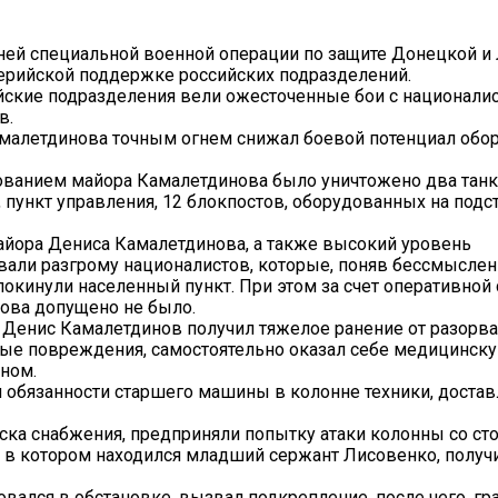
ней специальной военной операции по защите Донецкой и
ерийской поддержке российских подразделений.
йские подразделения вели ожесточенные бои с националис
в.
Камалетдинова точным огнем снижал боевой потенциал об
ованием майора Камалетдинова было уничтожено два танк
 пункт управления, 12 блокпостов, оборудованных на подст
йора Дениса Камалетдинова, а также высокий уровень
али разгрому националистов, которые, поняв бессмыслен
покинули населенный пункт. При этом за счет оперативной
ова допущено не было.
 Денис Камалетдинов получил тяжелое ранение от разорв
ные повреждения, самостоятельно оказал себе медицинск
ном.
обязанности старшего машины в колонне техники, доста
ска снабжения, предприняли попытку атаки колонны со ст
 в котором находился младший сержант Лисовенко, получ
ался в обстановке, вызвал подкрепление, после чего, гр