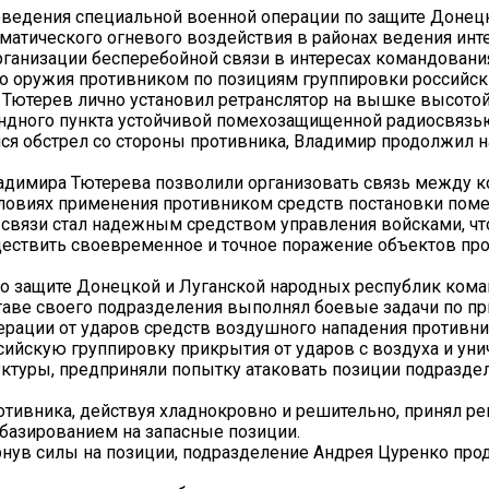
оведения специальной военной операции по защите Донец
ематического огневого воздействия в районах ведения ин
ганизации бесперебойной связи в интересах командовани
го оружия противником по позициям группировки российск
 Тютерев лично установил ретранслятор на вышке высотой
ндного пункта устойчивой помехозащищенной радиосвязь
я обстрел со стороны противника, Владимир продолжил н
адимира Тютерева позволили организовать связь между
ловиях применения противником средств постановки поме
связи стал надежным средством управления войсками, чт
уществить своевременное и точное поражение объектов про
о защите Донецкой и Луганской народных республик кома
ставе своего подразделения выполнял боевые задачи по 
рации от ударов средств воздушного нападения противни
сийскую группировку прикрытия от ударов с воздуха и ун
ктуры, предприняли попытку атаковать позиции подразде
отивника, действуя хладнокровно и решительно, принял р
ебазированием на запасные позиции.
нув силы на позиции, подразделение Андрея Цуренко пр