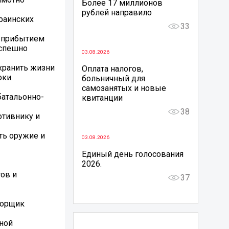
Более 17 миллионов
рублей направило
раинских
33
С прибытием
 спешно
03.08.2026
хранить жизни
Оплата налогов,
оки.
больничный для
самозанятых и новые
батальонно-
квитанции
38
отивнику и
ть оружие и
03.08.2026
Единый день голосования
2026.
ов и
37
порщик
ной