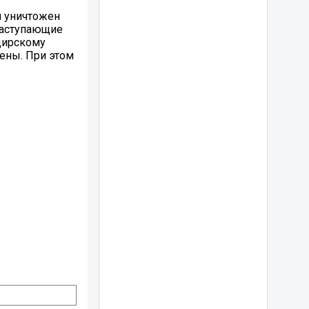
л уничтожен
наступающие
дирскому
ены. При этом