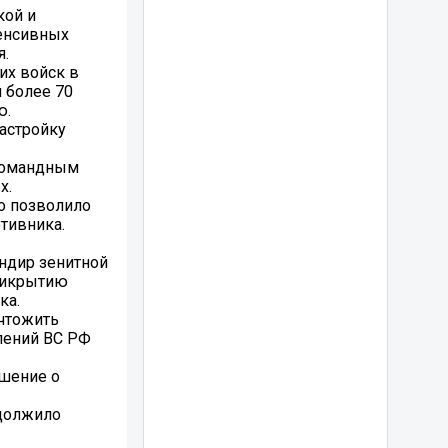
кой и
тенсивных
я.
их войск в
 более 70
ю.
астройку
 командным
х.
о позволило
тивника.
ндир зенитной
прикрытию
ка.
ичтожить
лений ВС РФ
ешение о
одолжило