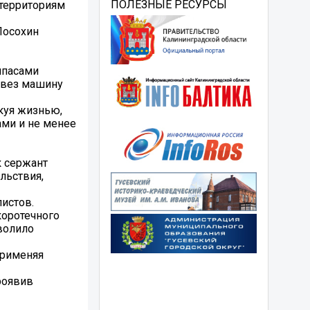
ПОЛЕЗНЫЕ РЕСУРСЫ
 территориям
Посохин
ипасами
ывез машину
куя жизнью,
ами и не менее
к сержант
льствия,
истов.
коротечного
волило
применяя
роявив