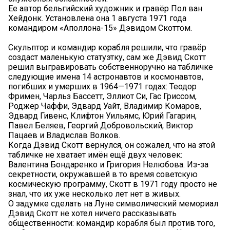
Ее автор бельгийский художник и гравёр Пол ван
Хейдонк. Установлена она 1 августа 1971 года
командиром «Аполлона-15» Дэвидом Скоттом.
Скульптор и командир корабля решили, что гравёр
создаст маленькую статуэтку, сам же Дэвид Скотт
решил выгравировать собственноручно на табличке
следующие имена 14 астронавтов и космонавтов,
погибших и умерших в 1964—1971 годах: Теодор
Фримен, Чарльз Бассетт, Эллиот Си, Гас Гриссом,
Роджер Чаффи, Эдвард Уайт, Владимир Комаров,
Эдвард Гивенс, Клифтон Уильямс, Юрий Гагарин,
Павел Беляев, Георгий Добровольский, Виктор
Пацаев и Владислав Волков.
Когда Дэвид Скотт вернулся, он сожалел, что на этой
табличке не хватает имён ещё двух человек:
Валентина Бондаренко и Григория Нелюбова. Из-за
секретности, окружавшей в то время советскую
космическую программу, Скотт в 1971 году просто не
знал, что их уже несколько лет нет в живых.
О задумке сделать на Луне символический мемориал
Дэвид Скотт не хотел ничего рассказывать
общественности: командир корабля был против того,