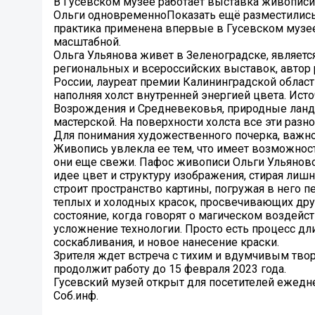
В Гусевском музее работает выставка живописи
Ольги одновременноПоказать ещё разместились 
практика применена впервые в Гусевском музее
масштабной.
Ольга Ульянова живет в Зеленоградске, являет
региональных и всероссийских выставок, авто
России, лауреат премии Калининградской облас
наполняя холст внутренней энергией цвета. Ист
Возрождения и Средневековья, природные ланд
мастерской. На поверхности холста все эти разн
Для понимания художественного почерка, важно 
Живопись увлекла ее тем, что имеет возможнос
они еще свежи. Пафос живописи Ольги Ульяновой
идее цвет и структуру изображения, стирая лишн
строит пространство картины, погружая в него 
теплых и холодных красок, просвечивающих друг
состояние, когда говорят о магическом воздейс
усложнение технологии. Просто есть процесс д
соскабливания, и новое нанесение краски.
Зрителя ждет встреча с тихим и вдумчивым тво
продолжит работу до 15 февраля 2023 года.
Гусевский музей открыт для посетителей ежедн
Соб.инф.