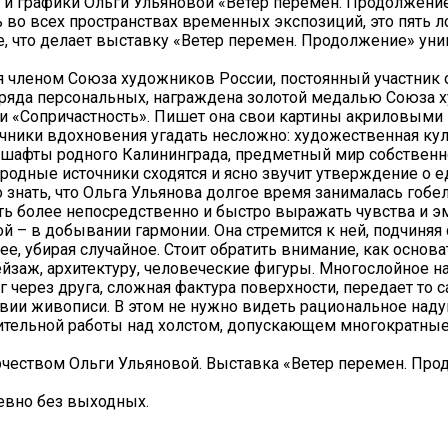
 и графики Ольги Ульяновой «Ветер перемен. Продолжение
во всех пространствах временных экспозиций, это пять ло
, что делает выставку «Ветер перемен. Продолжение» уни
ся членом Союза художников России, постоянный участник
р ряда персональных, награждена золотой медалью Союза
ти «Сопричастность». Пишет она свои картины акриловыми 
очники вдохновения угадать несложно: художественная кул
шафты родного Калининграда, предметный мир собственн
ородные источники сходятся и ясно звучит утверждение о е
знать, что Ольга Ульянова долгое время занималась гобе
ть более непосредственно и быстро выражать чувства и э
 – в добывании гармонии. Она стремится к ней, подчиняя
ее, убирая случайное. Стоит обратить внимание, как основ
пейзаж, архитектуру, человеческие фигуры. Многослойное н
 через друга, сложная фактура поверхности, передает то 
твии живописи. В этом не нужно видеть рациональное над
лительной работы над холстом, допускающем многократные
рчеством Ольги Ульяновой. Выставка «Ветер перемен. Пр
евно без выходных.