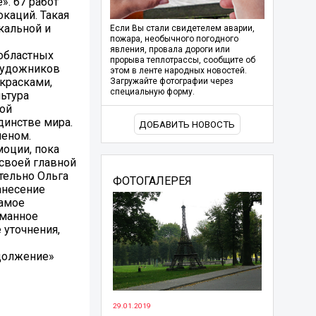
». 67 работ
каций. Такая
кальной и
Если Вы стали свидетелем аварии,
пожара, необычного погодного
явления, провала дороги или
 областных
прорыва теплотрассы, сообщите об
 художников
этом в ленте народных новостей.
красками,
Загружайте фотографии через
специальную форму.
ьтура
ой
динстве мира.
ДОБАВИТЬ НОВОСТЬ
леном.
моции, пока
 своей главной
ательно Ольга
ФОТОГАЛЕРЕЯ
анесение
самое
уманное
 уточнения,
одолжение»
29.01.2019