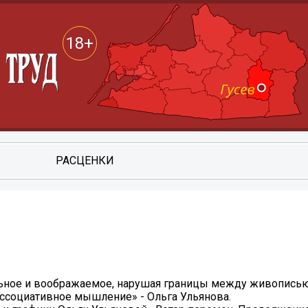
18+
РАСЦЕНКИ
льное и воображаемое, нарушая границы между живописью
ссоциативное мышление» - Ольга Ульянова.