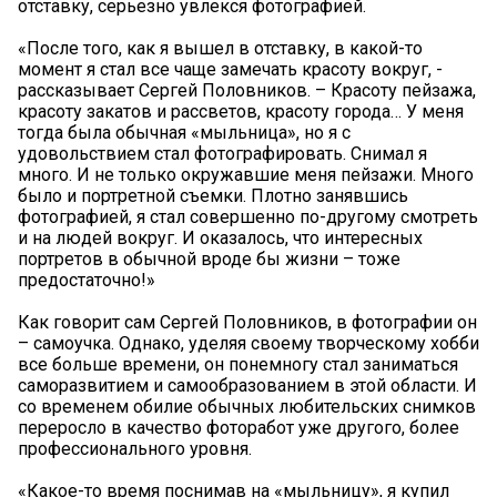
отставку, серьезно увлекся фотографией.
«После того, как я вышел в отставку, в какой-то
момент я стал все чаще замечать красоту вокруг, -
рассказывает Сергей Половников. – Красоту пейзажа,
красоту закатов и рассветов, красоту города… У меня
тогда была обычная «мыльница», но я с
удовольствием стал фотографировать. Снимал я
много. И не только окружавшие меня пейзажи. Много
было и портретной съемки. Плотно занявшись
фотографией, я стал совершенно по-другому смотреть
и на людей вокруг. И оказалось, что интересных
портретов в обычной вроде бы жизни – тоже
предостаточно!»
Как говорит сам Сергей Половников, в фотографии он
– самоучка. Однако, уделяя своему творческому хобби
все больше времени, он понемногу стал заниматься
саморазвитием и самообразованием в этой области. И
со временем обилие обычных любительских снимков
переросло в качество фоторабот уже другого, более
профессионального уровня.
«Какое-то время поснимав на «мыльницу», я купил