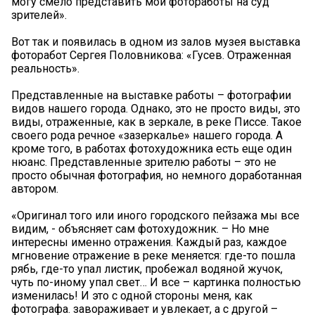
могу смело представить мои фотоработы на суд
зрителей».
Вот так и появилась в одном из залов музея выставка
фоторабот Сергея Половникова: «Гусев. Отраженная
реальность».
Представленные на выставке работы – фотографии
видов нашего города. Однако, это не просто виды, это
виды, отраженные, как в зеркале, в реке Писсе. Такое
своего рода речное «зазеркалье» нашего города. А
кроме того, в работах фотохудожника есть еще один
нюанс. Представленные зрителю работы – это не
просто обычная фотография, но немного доработанная
автором.
«Оригинал того или иного городского пейзажа мы все
видим, - объясняет сам фотохудожник. – Но мне
интересны именно отражения. Каждый раз, каждое
мгновение отражение в реке меняется: где-то пошла
рябь, где-то упал листик, пробежал водяной жучок,
чуть по-иному упал свет… И все – картинка полностью
изменилась! И это с одной стороны меня, как
фотографа. завораживает и увлекает, а с другой –