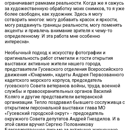
ограничивает рамками реальности. Когда же я сажусь
за художественную обработку моих снимков, то я уже
более свободен, как художник. Здесь я могу
сотворить многое: могу добавить красок и яркости,
могу раздвинуть границы реальности, могу поменять
акценты и привлечь внимание зрителя к чему-то
определенному. И эта работа мне особенно
интересна».
Необычный подход к искусству фотографии и
оригинальность работ отметили и гости открытия
выставки: активные жители нашего города,
представители Гусевского отделения Всероссийского
движения «Юнармия», кадеты Андрея Первозванного
кадетского морского корпуса, председатель
гусевского Совета ветеранов войны, труда, военной
службы и правоохранительных органов Василий
Коляго и другие представители ветеранской
организации. Тепло поздравил бывшего сослуживца с
открытием персональной выставки глава МО
«Гусевский городской округ» - председатель
окружного Совета депутатов Андрей Гнездилов. И в
этой связи вручил Сергею Половникову
Благодарственное письмо за активную жизненную