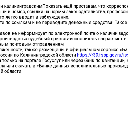
и калининградскимПоказать ещё приставам, что корреспо
нный номер, ссылки на нормы законодательства, професс
то легко вводит в заблуждение.
ите по ссылкам и не переводите денежные средства! Тако
авов не информирует по электронной почте о наличии зад
роизводства судебный пристав-исполнитель направляет в
чным почтовым отправлением.
долженность, также размещены в официальном сервисе «Б
оссии по Калининградской области
https://r39.fssp.gov.ru/is
только на портале Госуслуг или через банк по квитанции,
ля или скачать в «Банке данных исполнительных производ
й области