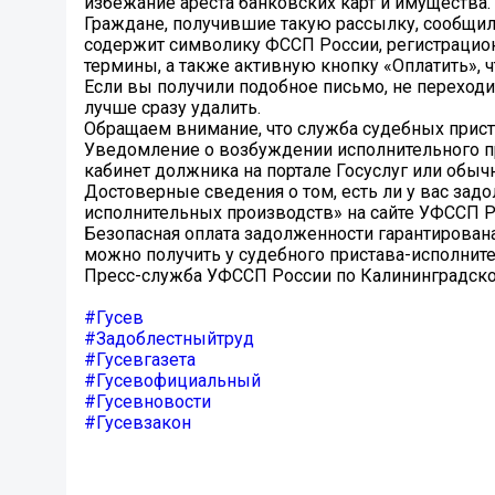
избежание ареста банковских карт и имущества.
Граждане, получившие такую рассылку, сообщил
содержит символику ФССП России, регистрацио
термины, а также активную кнопку «Оплатить», ч
Если вы получили подобное письмо, не переход
лучше сразу удалить.
Обращаем внимание, что служба судебных прист
Уведомление о возбуждении исполнительного п
кабинет должника на портале Госуслуг или обы
Достоверные сведения о том, есть ли у вас за
исполнительных производств» на сайте УФССП Р
Безопасная оплата задолженности гарантирована 
можно получить у судебного пристава-исполните
Пресс-служба УФССП России по Калининградско
#Гусев
#Задоблестныйтруд
#Гусевгазета
#Гусевофициальный
#Гусевновости
#Гусевзакон