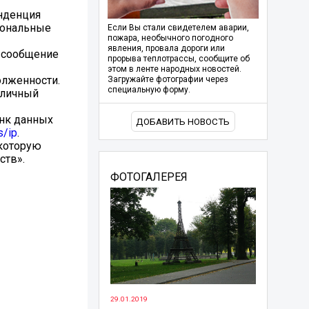
нденция
иональные
Если Вы стали свидетелем аварии,
пожара, необычного погодного
явления, провала дороги или
е сообщение
прорыва теплотрассы, сообщите об
этом в ленте народных новостей.
олженности.
Загружайте фотографии через
специальную форму.
 личный
анк данных
ДОБАВИТЬ НОВОСТЬ
s/ip
.
 которую
ств».
ФОТОГАЛЕРЕЯ
29.01.2019