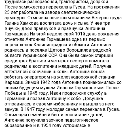
трудилась разнорабочей, трактористом, дояркой.
После замужества переехала в Гусев. На протяжении
25 лет работала на заводе светотехнической
арматуры. Отмечена почетным званием Ветеран труда.
Галина Хамкова воспитала дочь и сына. У нее три
внучки, двое правнуков и правнучка. Антонина
Гармашева На этой неделе свой 101й день рождения
отметила Антонина Гармашева одна из первых
переселенок Калининградской области. Антонина
родилась в поселке Щетово Ворошиловградской
области Украинской ССР. Она была самой старшей
среди трех братьев и четырех сестер и помогала
родителям в воспитании младших детей. Получив
аттестат об окончании школы, Антонина пошла
работать оператором на железнодорожной станции
Карахаш. Зимой 1942 года Антонина познакомилась со
своим будущим мужем Иваном Гармашевым. После
Победы в 1945 году, Иван продолжил службу в
Германии и позвал Антонину к себе. Девушка
отправилась к своему избраннику и вышла за него
замуж. В 1947 году молодая семья переехала в Гусев.
Совмещая семейный быт и воспитание детей,
Антонина получила заочное педагогическое
образование и в 1954 году устроилась в