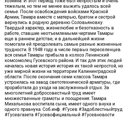
хозяина. И этот период тоже был непростым и очень
тяжелым, но тем не менее выжить удалось всей
семье. После освобождения войсками Красной
Армии, Тамара вместе с матерью, братом и сестрой
вернулись в родную деревню Соловьяновку.
Твердый характер, жизнелюбие и безотказность в
работе, ставшие неотъемлемыми чертами Тамары
еще в раннем детстве, и в дальнейшей жизни
помогали ей преодолевать самые разные жизненные
трудности. В 1948 году в числе первых переселенцев
вся семья Тамары прибыла в колхоз Ленинский
комсомолец Гусевского района. И так для этих людей
началась новая история история их такой непростой, но
уже мирной жизни на территории Калининградской
области. После окончания семи классов Тамара
устроилась на завод светотехнической арматуры, где
проработала до ухода на заслуженный отдых. За
многолетний добросовестный труд имеет
множественные грамоты и поощрения. Тамара
Михалькова воспитала сына, имеет одного внука и
одного правнука. Соб.инф. #Гусев #Задоблестныйтруд
#Гусевгазета #Гусевофициальный #Гусевновости