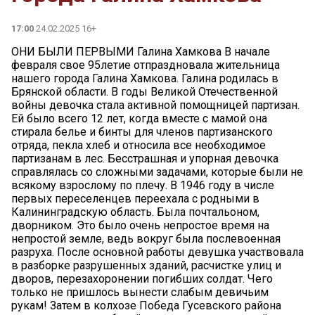
17:00
24.02.2025 16+
ОНИ БЫЛИ ПЕРВЫМИ Галина Хамкова В начале
февраля свое 95летие отпраздновала жительница
нашего города Галина Хамкова. Галина родилась в
Брянской области. В годы Великой Отечественной
войны девочка стала активной помощницей партизан.
Ей было всего 12 лет, когда вместе с мамой она
стирала белье и бинты для членов партизанского
отряда, пекла хлеб и относила все необходимое
партизанам в лес. Бесстрашная и упорная девочка
справлялась со сложными задачами, которые были не
всякому взрослому по плечу. В 1946 году в числе
первых переселенцев переехала с родными в
Калининградскую область. Была почтальоном,
дворником. Это было очень непростое время на
непростой земле, ведь вокруг была послевоенная
разруха. После основной работы девушка участвовала
в разборке разрушенных зданий, расчистке улиц и
дворов, перезахоронении погибших солдат. Чего
только не пришлось вынести слабым девичьим
рукам! Затем в колхозе Победа Гусевского района