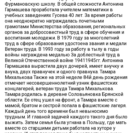
Фурмановскую школу. В общей сложности Антонина
Гармашева проработала учителем математики в
учебных заведениях Гусева 40 лет. За время работы
она неоднократно награждалась почетными
грамотами Министерства образования, региональных
органов за добросовестный труд в сфере обучения и
воспитания молодежи. В 1979 году за многолетний
труд в сфере образования удостоена звания и медали
Ветеран труда. В 1993 году за работу в тылу в годы
войны награждена медалью За доблестный труд в
Великой Отечественной войне 19411945гг. Антонина
Гармашева вырастила двух дочерей, имеет внучку и
внука, двух правнучек и одного правнука. Тамара
Михалькова Также на этой неделе 84й день рождения
отмечает несовершеннолетний узник фашистских
концлагерей, ветеран труда Тамара Михалькова.
Тамара родилась в деревне Соловьяновка Брянской
области. Ее отец ушел на фронт, а Тамара вместе с
мамой, братом и сестрой попала в фашистские лагеря.
Каждый день того времени был невыносимо
трудным. И главной задачей каждого такого дня было
выжить. Затем семья была угнана в Польшу, где мать
вместе со старшими детьми работала на хуторе у