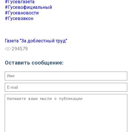
#Гусевгазета
#Гусевофициальный
#Гусевновости
#Гусевзакон
Газета "За доблестный труд"
294579
Оставить сообщение: