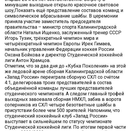
минувшие выходные открыло красочное световое
шоу,Показать ещё представление составов команд и
символическое вбрасывание шайбы. В церемонии
приняла участие заместитель председателя
правительства – министр спорта Калининградской
области Наталья Ищенко, заслуженный тренер СССР
Игорь Тузик, трёхкратный чемпион мира и
четырёхкратный чемпион Европы Ирек Гимаев,
начальник управления Федерации хоккея России
Оксана Бойкова и директор Студенческой хоккейной
лиги Антон Храмцов.
Отметим, что за два дня до «Кубка Поколения» на этой
же ледовой арене сборная Калининградской области
«Запад России» переиграла сборную СХЛ со счётом
4:1, делегировав троих представителей в состав
объединённой команды лучших представителей
студенческого чемпионата. А следом главный трофей
выходных завоевала сборная НМХЛ, забив в ворота
соперников из СХЛ четыре безответные шайбы в
присутствии более чем 500 зрителей. Напомним, что
студенческий хоккейный клуб «Запад России»
выступает в сильнейшем по статусу чемпионате
Студенческой хоккейной лиги. По итогам первой части