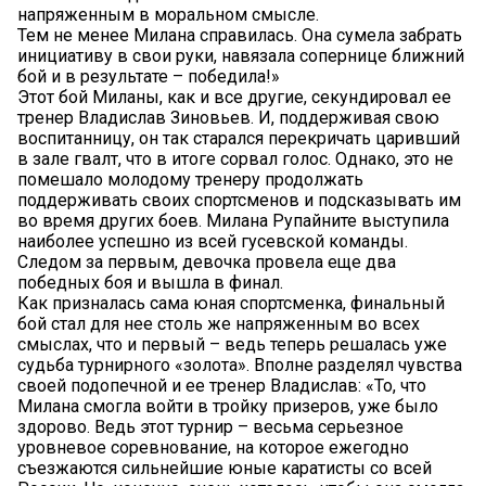
напряженным в моральном смысле.
Тем не менее Милана справилась. Она сумела забрать
инициативу в свои руки, навязала сопернице ближний
бой и в результате – победила!»
Этот бой Миланы, как и все другие, секундировал ее
тренер Владислав Зиновьев. И, поддерживая свою
воспитанницу, он так старался перекричать царивший
в зале гвалт, что в итоге сорвал голос. Однако, это не
помешало молодому тренеру продолжать
поддерживать своих спортсменов и подсказывать им
во время других боев. Милана Рупайните выступила
наиболее успешно из всей гусевской команды.
Следом за первым, девочка провела еще два
победных боя и вышла в финал.
Как призналась сама юная спортсменка, финальный
бой стал для нее столь же напряженным во всех
смыслах, что и первый – ведь теперь решалась уже
судьба турнирного «золота». Вполне разделял чувства
своей подопечной и ее тренер Владислав: «То, что
Милана смогла войти в тройку призеров, уже было
здорово. Ведь этот турнир – весьма серьезное
уровневое соревнование, на которое ежегодно
съезжаются сильнейшие юные каратисты со всей