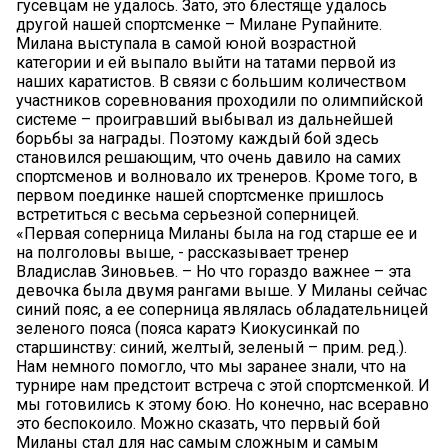
гусевцам не удалось. Зато, это блестяще удалось
другой нашей спортсменке – Милане Рупайните.
Милана выступала в самой юной возрастной
категории и ей выпало выйти на татами первой из
наших каратистов. В связи с большим количеством
участников соревнования проходили по олимпийской
системе – проигравший выбывал из дальнейшей
борьбы за награды. Поэтому каждый бой здесь
становился решающим, что очень давило на самих
спортсменов и волновало их тренеров. Кроме того, в
первом поединке нашей спортсменке пришлось
встретиться с весьма серьезной соперницей.
«Первая соперница Миланы была на год старше ее и
на полголовы выше, - рассказывает тренер
Владислав Зиновьев. – Но что гораздо важнее – эта
девочка была двумя рангами выше. У Миланы сейчас
синий пояс, а ее соперница являлась обладательницей
зеленого пояса (пояса каратэ Киокусинкай по
старшинству: синий, желтый, зеленый – прим. ред.).
Нам немного помогло, что мы заранее знали, что на
турнире нам предстоит встреча с этой спортсменкой. И
мы готовились к этому бою. Но конечно, нас всеравно
это беспокоило. Можно сказать, что первый бой
Миланы стал для нас самым сложным и самым