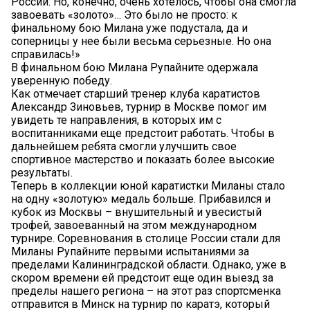
России. Но, конечно, очень хотелось, чтобы она смогла
завоевать «золото»… Это было не просто: к
финальному бою Милана уже подустала, да и
соперницы у нее были весьма серьезные. Но она
справилась!»
В финальном бою Милана Рупайните одержала
уверенную победу.
Как отмечает старший тренер клуба каратистов
Александр Зиновьев, турнир в Москве помог им
увидеть те направления, в которых им с
воспитанниками еще предстоит работать. Чтобы в
дальнейшем ребята смогли улучшить свое
спортивное мастерство и показать более высокие
результаты.
Теперь в коллекции юной каратистки Миланы стало
на одну «золотую» медаль больше. Прибавился и
кубок из Москвы – внушительный и увесистый
трофей, завоеванный на этом международном
турнире. Соревнования в столице России стали для
Миланы Рупайните первыми испытаниями за
пределами Калининградской области. Однако, уже в
скором времени ей предстоит еще один выезд за
пределы нашего региона – на этот раз спортсменка
отправится в Минск на турнир по каратэ, который