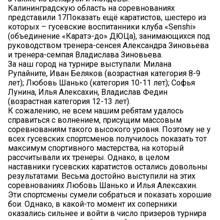
Калининградскую область на соревнованиях
представили 17Показать ещё каратистов, шестеро из
которых – гусевские воспитанники клуба «Senshi»
(объединение «Каратэ-до» ДЮЦа), занимающихся под
руководством тренера-сенсея Александра Зиновьева
и тренера-семпая Владислава Зиновьева.
За наш город на турнире выступали: Милана
Рупайните, Иван Беляков (возрастная категория 8-9
лет); Любовь Шанько (категория 10-11 лет); Софья
Лунина, Илья Алексахин, Владислав Федин
(возрастная категория 12-13 лет).
К сожалению, не всем нашим ребятам удалось
справиться с волнением, присущим массовым
соревнованиям такого высокого уровня. Поэтому не у
всех гусевских спортсменов получилось показать тот
максимум спортивного мастерства, на который
рассчитывали их тренеры. Однако, в целом
наставники гусевских каратистов остались довольны
результатами. Весьма достойно выступили на этих
соревнованиях Любовь Шанько и Илья Алексахин.
Эти спортсмены сумели собраться и показать хорошие
бои. Однако, в какой-то момент их соперники
оказались сильнее и войти в число призеров турнира