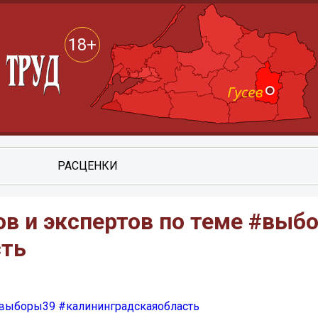
18+
РАСЦЕНКИ
в и экспертов по теме #выб
сть
выборы39
#калининградскаяобласть