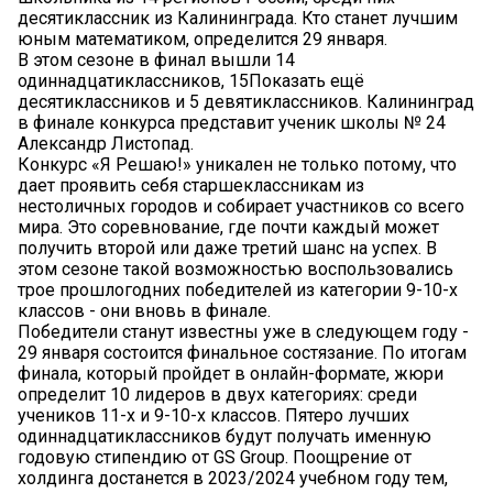
десятиклассник из Калининграда. Кто станет лучшим
юным математиком, определится 29 января.
В этом сезоне в финал вышли 14
одиннадцатиклассников, 15Показать ещё
десятиклассников и 5 девятиклассников. Калининград
в финале конкурса представит ученик школы № 24
Александр Листопад.
Конкурс «Я Решаю!» уникален не только потому, что
дает проявить себя старшеклассникам из
нестоличных городов и собирает участников со всего
мира. Это соревнование, где почти каждый может
получить второй или даже третий шанс на успех. В
этом сезоне такой возможностью воспользовались
трое прошлогодних победителей из категории 9-10-х
классов - они вновь в финале.
Победители станут известны уже в следующем году -
29 января состоится финальное состязание. По итогам
финала, который пройдет в онлайн-формате, жюри
определит 10 лидеров в двух категориях: среди
учеников 11-х и 9-10-х классов. Пятеро лучших
одиннадцатиклассников будут получать именную
годовую стипендию от GS Group. Поощрение от
холдинга достанется в 2023/2024 учебном году тем,