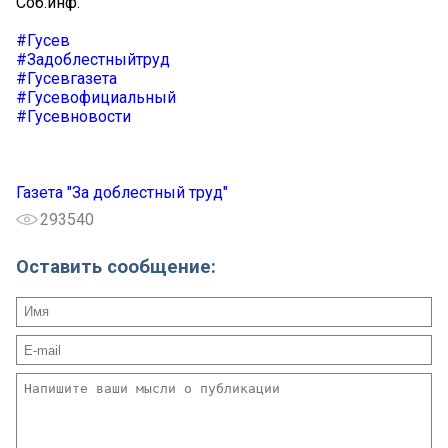
Соб.инф.
#Гусев
#Задоблестныйтруд
#Гусевгазета
#Гусевофициальный
#Гусевновости
Газета "За доблестный труд"
293540
Оставить сообщение: