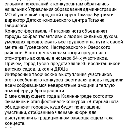
словами пожеланий к конкурсантам обратились
начальник Управления образования администрации
МО «Гусевский городской округ» Тамара Бутрим и
директор Детско-юношеского центра Татьяна
Гаврилова.
Конкурс-фестиваль «Янтарная нота объединяет
города» собрал талантливых людей, сильных духом,
умеющих преодолевать все трудности на пути к своей
мечте из Гусевского, Нестеровского и Озерского
районов. В этот день членам жюри предстояло
отсмотреть вокальные номера 64-х участников.
Причем, город Гусев представляли 36 воспитанников
детских садов, школ и ДЮЦа.
Интересные творческие выступления участников
этого особенного конкурса-фестиваля вновь подарили
всем собравшимся невероятные эмоции и теплую
атмосферу добра и радости.
В мае следующего года в Калининграде состоится
финальный этап фестиваля-конкурса «Янтарная нота
объединяет города», куда будут приглашены
участники, отобранные членами жюри для
выступления в традиционном завершающем гала-
концерте.