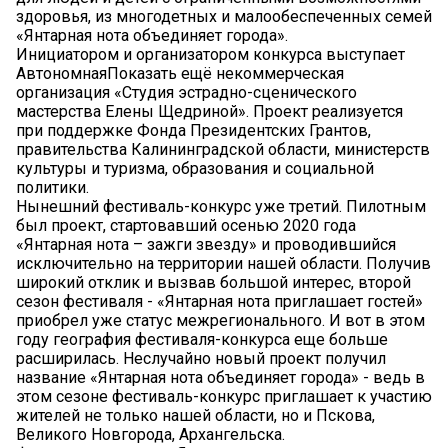
здоровья, из многодетных и малообеспеченных семей
«Янтарная нота объединяет города».
Инициатором и организатором конкурса выступает
АвтономнаяПоказать ещё некоммерческая
организация «Студия эстрадно-сценического
мастерства Елены Щедриной». Проект реализуется
при поддержке Фонда Президентских Грантов,
правительства Калининградской области, министерств
культуры и туризма, образования и социальной
политики.
Нынешний фестиваль-конкурс уже третий. Пилотным
был проект, стартовавший осенью 2020 года
«Янтарная нота – зажги звезду» и проводившийся
исключительно на территории нашей области. Получив
широкий отклик и вызвав большой интерес, второй
сезон фестиваля - «Янтарная нота приглашает гостей»
приобрел уже статус межрегионального. И вот в этом
году география фестиваля-конкурса еще больше
расширилась. Неслучайно новый проект получил
название «Янтарная нота объединяет города» - ведь в
этом сезоне фестиваль-конкурс приглашает к участию
жителей не только нашей области, но и Пскова,
Великого Новгорода, Архангельска.