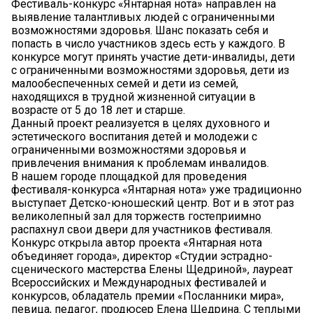
Фестиваль-конкурс «Янтарная нота» направлен на
выявление талантливых людей с ограниченными
возможностями здоровья. Шанс показать себя и
попасть в число участников здесь есть у каждого. В
конкурсе могут принять участие дети-инвалиды, дети
с ограниченными возможностями здоровья, дети из
малообеспеченных семей и дети из семей,
находящихся в трудной жизненной ситуации в
возрасте от 5 до 18 лет и старше.
Данный проект реализуется в целях духовного и
эстетического воспитания детей и молодежи с
ограниченными возможностями здоровья и
привлечения внимания к проблемам инвалидов.
В нашем городе площадкой для проведения
фестиваля-конкурса «Янтарная нота» уже традиционно
выступает Детско-юношеский центр. Вот и в этот раз
великолепный зал для торжеств гостеприимно
распахнул свои двери для участников фестиваля.
Конкурс открыла автор проекта «Янтарная нота
объединяет города», директор «Студии эстрадно-
сценического мастерства Елены Щедриной», лауреат
Всероссийских и Международных фестивалей и
конкурсов, обладатель премии «Посланники мира»,
певица, педагог, продюсер Елена Щедрина. С теплыми