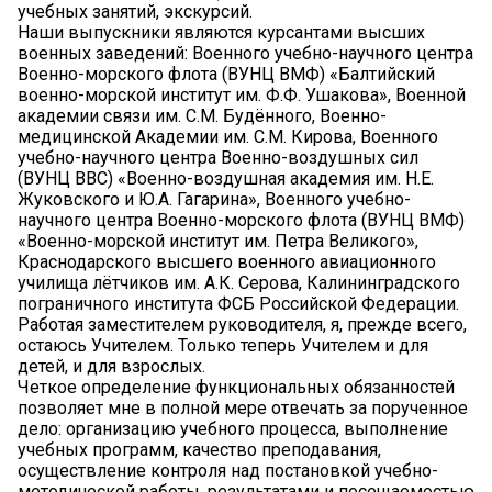
учебных занятий, экскурсий.
Наши выпускники являются курсантами высших
военных заведений: Военного учебно-научного центра
Военно-морского флота (ВУНЦ ВМФ) «Балтийский
военно-морской институт им. Ф.Ф. Ушакова», Военной
академии связи им. С.М. Будённого, Военно-
медицинской Академии им. С.М. Кирова, Военного
учебно-научного центра Военно-воздушных сил
(ВУНЦ ВВС) «Военно-воздушная академия им. Н.Е.
Жуковского и Ю.А. Гагарина», Военного учебно-
научного центра Военно-морского флота (ВУНЦ ВМФ)
«Военно-морской институт им. Петра Великого»,
Краснодарского высшего военного авиационного
училища лётчиков им. А.К. Серова, Калининградского
пограничного института ФСБ Российской Федерации.
Работая заместителем руководителя, я, прежде всего,
остаюсь Учителем. Только теперь Учителем и для
детей, и для взрослых.
Четкое определение функциональных обязанностей
позволяет мне в полной мере отвечать за порученное
дело: организацию учебного процесса, выполнение
учебных программ, качество преподавания,
осуществление контроля над постановкой учебно-
методической работы, результатами и посещаемостью