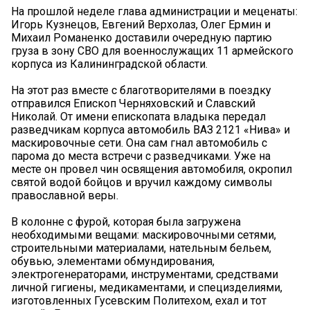
На прошлой неделе глава администрации и меценаты:
Игорь Кузнецов, Евгений Верхолаз, Олег Ермин и
Михаил Романенко доставили очередную партию
груза в зону СВО для военнослужащих 11 армейского
корпуса из Калининградской области.
На этот раз вместе с благотворителями в поездку
отправился Епископ Черняховский и Славский
Николай. От имени епископата владыка передал
разведчикам корпуса автомобиль ВАЗ 2121 «Нива» и
маскировочные сети. Она сам гнал автомобиль с
парома до места встречи с разведчиками. Уже на
месте он провел чин освящения автомобиля, окропил
святой водой бойцов и вручил каждому символы
православной веры.
В колонне с фурой, которая была загружена
необходимыми вещами: маскировочными сетями,
строительными материалами, нательным бельем,
обувью, элементами обмундирования,
электрогенераторами, инструментами, средствами
личной гигиены, медикаментами, и специзделиями,
изготовленных Гусевским Политехом, ехал и тот