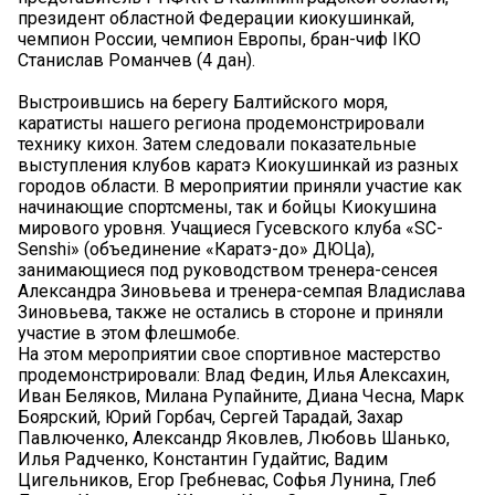
президент областной Федерации киокушинкай,
чемпион России, чемпион Европы, бран-чиф IKO
Станислав Романчев (4 дан).
Выстроившись на берегу Балтийского моря,
каратисты нашего региона продемонстрировали
технику кихон. Затем следовали показательные
выступления клубов каратэ Киокушинкай из разных
городов области. В мероприятии приняли участие как
начинающие спортсмены, так и бойцы Киокушина
мирового уровня. Учащиеся Гусевского клуба «SC-
Senshi» (объединение «Каратэ-до» ДЮЦа),
занимающиеся под руководством тренера-сенсея
Александра Зиновьева и тренера-семпая Владислава
Зиновьева, также не остались в стороне и приняли
участие в этом флешмобе.
На этом мероприятии свое спортивное мастерство
продемонстрировали: Влад Федин, Илья Алексахин,
Иван Беляков, Милана Рупайните, Диана Чесна, Марк
Боярский, Юрий Горбач, Сергей Тарадай, Захар
Павлюченко, Александр Яковлев, Любовь Шанько,
Илья Радченко, Константин Гудайтис, Вадим
Цигельников, Егор Гребневас, Софья Лунина, Глеб