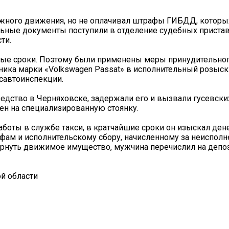
ожного движения, но не оплачивал штрафы ГИБДД, которы
льные документы поступили в отделение судебных приста
ти.
ные сроки. Поэтому были применены меры принудительног
ика марки «Volkswagen Passat» в исполнительный розыск
савтоинспекции.
дство в Черняховске, задержали его и вызвали гусевских
ен на специализированную стоянку.
боты в службе такси, в кратчайшие сроки он изыскал де
фам и исполнительскому сбору, начисленному за неисполн
вернуть движимое имущество, мужчина перечислил на депо
й области