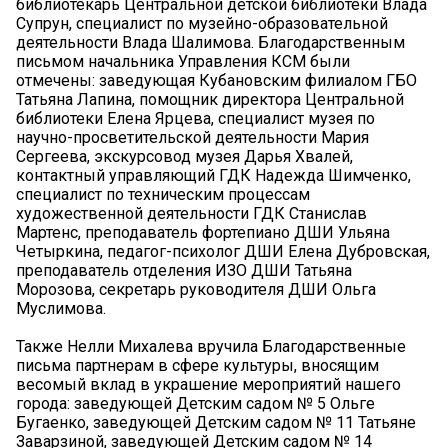
библиотекарь Центральной детской библиотеки Влада
Супрун, специалист по музейно-образовательной
деятельности Влада Шалимова. Благодарственным
письмом начальника Управления КСМ были
отмечены: заведующая Кубановским филиалом ГБО
Татьяна Лапина, помощник директора Центральной
библиотеки Елена Ярцева, специалист музея по
научно-просветительской деятельности Мария
Сергеева, экскурсовод музея Дарья Хвалей,
контактный управляющий ГДК Надежда Шимченко,
специалист по техническим процессам
художественной деятельности ГДК Станислав
Мартенс, преподаватель фортепиано ДШИ Ульяна
Четыркина, педагог-психолог ДШИ Елена Дубровская,
преподаватель отделения ИЗО ДШИ Татьяна
Морозова, секретарь руководителя ДШИ Ольга
Муслимова.
Также Нелли Михалева вручила Благодарственные
письма партнерам в сфере культуры, вносящим
весомый вклад в украшение мероприятий нашего
города: заведующей Детским садом № 5 Ольге
Бугаенко, заведующей Детским садом № 11 Татьяне
Заварзиной, заведующей Детским садом № 14