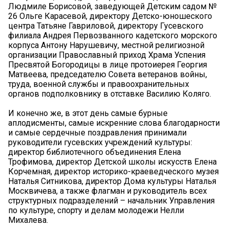
Людмиле Борисовой, заведующей Детским садом №
26 Ольге Карасевой, директору Детско-юношеского
центра Татьяне Гавриловой, директору Гусевского
филиала Андрея Первозванного кадетского морского
корпуса Антону Нарушевичу, местной религиозной
организации Православный приход Храма Успения
Пресвятой Богородицы в лице протоиерея Георгия
Матвеева, председателю Совета ветеранов войны,
труда, военной службы и правоохранительных
органов подполковнику в отставке Василию Коляго.
И конечно же, в этот день самые бурные
аплодисменты, самые искренние слова благодарности
и самые сердечные поздравления принимали
руководители гусевских учреждений культуры:
директор библиотечного объединения Елена
Трофимова, директор Детской школы искусств Елена
Корчемная, директор историко-краеведческого музея
Наталья Ситникова, директор Дома культуры Наталья
Москвичева, а также флагман и руководитель всех
структурных подразделений – начальник Управления
по культуре, спорту и делам молодежи Нелли
Михалева.