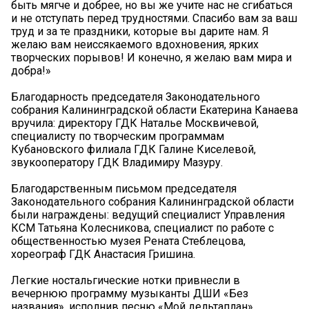
быть мягче и добрее, но вы же учите нас не сгибаться
и не отступать перед трудностями. Спасибо вам за ваш
труд и за те праздники, которые вы дарите нам. Я
желаю вам неиссякаемого вдохновения, ярких
творческих порывов! И конечно, я желаю вам мира и
добра!»
Благодарность председателя Законодательного
собрания Калининградской области Екатерина Канаева
вручила: директору ГДК Наталье Москвичевой,
специалисту по творческим программам
Кубановского филиала ГДК Галине Киселевой,
звукооператору ГДК Владимиру Мазуру.
Благодарственным письмом председателя
Законодательного собрания Калининградской области
были награждены: ведущий специалист Управления
КСМ Татьяна Колесникова, специалист по работе с
общественностью музея Рената Стеблецова,
хореограф ГДК Анастасия Гришина.
Легкие ностальгические нотки привнесли в
вечернюю программу музыканты ДШИ «Без
названия», исполнив песню «Мой дельтаплан».