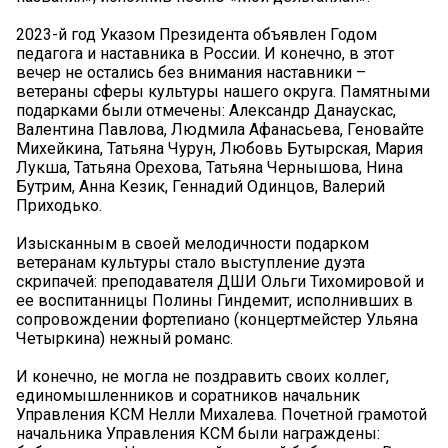
2023-й год Указом Президента объявлен Годом
педагога и наставника в России. И конечно, в этот
вечер не остались без внимания наставники –
ветераны сферы культуры нашего округа. Памятными
подарками были отмечены: Александр Данаускас,
Валентина Павлова, Людмила Афанасьева, Геновайте
Михейкина, Татьяна Чурун, Любовь Бутырская, Мария
Лукша, Татьяна Орехова, Татьяна Чернышова, Нина
Бутрим, Анна Кезик, Геннадий Одинцов, Валерий
Приходько.
Изысканным в своей мелодичности подарком
ветеранам культуры стало выступление дуэта
скрипачей: преподавателя ДШИ Ольги Тихомировой и
ее воспитанницы Полины Гиндемит, исполнивших в
сопровождении фортепиано (концертмейстер Ульяна
Четыркина) нежный романс.
И конечно, не могла не поздравить своих коллег,
единомышленников и соратников начальник
Управления КСМ Нелли Михалева. Почетной грамотой
начальника Управления КСМ были награждены: