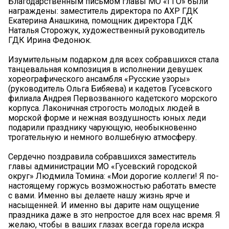
Благодарственным письмом главы МО «ГГО» были
награждены: заместитель директора по АХР ГДК
Екатерина Анашкина, помощник директора ГДК
Наталья Сторожук, художественный руководитель
ГДК Ирина Федонюк.
Изумительным подарком для всех собравшихся стала
танцевальная композиция в исполнении девушек
хореографического ансамбля «Русские узоры»
(руководитель Ольга Бибяева) и кадетов Гусевского
филиала Андрея Первозванного кадетского морского
корпуса. Лаконичная строгость молодых людей в
морской форме и нежная воздушность юных леди
подарили празднику чарующую, необыкновенно
трогательную и немного волшебную атмосферу.
Сердечно поздравила собравшихся заместитель
главы администрации МО «Гусевский городской
округ» Людмила Томина: «Мои дорогие коллеги! Я по-
настоящему горжусь возможностью работать вместе
с вами. Именно вы делаете нашу жизнь ярче и
насыщенней. И именно вы дарите нам ощущение
праздника даже в это непростое для всех нас время. Я
желаю, чтобы в ваших глазах всегда горела искра