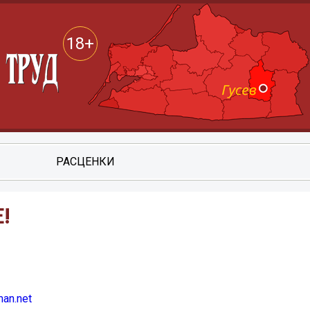
18+
РАСЦЕНКИ
!
an.net