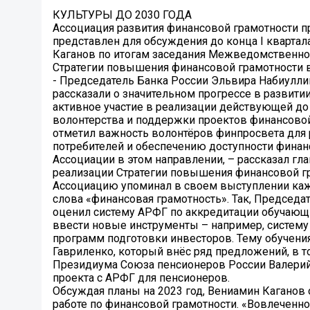
КУЛЬТУРЫ ДО 2030 ГОДА
Ассоциация развития финансовой грамотности пр
представлен для обсуждения до конца I кварта
Каганов по итогам заседания Межведомственно
Стратегии повышения финансовой грамотности в
- Председатель Банка России Эльвира Набиулли
рассказали о значительном прогрессе в развити
активное участие в реализации действующей до 
волонтерства и поддержки проектов финансово
отметил важность волонтёров финпросвета для 
потребителей и обеспечению доступности финан
Ассоциации в этом направлении, – рассказал гл
реализации Стратегии повышения финансовой гр
Ассоциацию упоминал в своем выступлении кажд
слова «финансовая грамотность». Так, Предсе
оценил систему АРФГ по аккредитации обучающ
ввести новые инструменты – например, систему
программ подготовки инвесторов. Тему обучен
Гавриленко, который внёс ряд предложений, в 
Президиума Союза пенсионеров России Валерий
проекта с АРФГ для пенсионеров.
Обсуждая планы на 2023 год, Вениамин Каганов
работе по финансовой грамотности. «Вовлеченно