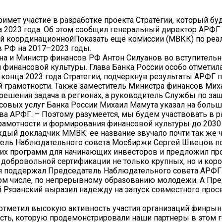
имет участие в разработке проекта Стратегии, который бу
ла 2023 года. Об этом сообщил генеральный директор АРФ
й координационнойПоказать ещё комиссии (МВКК) по реа
 РФ на 2017–2023 годы.
на и Министр финансов РФ Антон Силуанов во вступитель
и финансовой культуры. Глава Банка России особо отметил
конца 2023 года Стратегии, подчеркнув результаты АРФГ 
й грамотности. Также заместитель Министра финансов Ми
решения задача в регионах, а руководитель Службы по защ
совых услуг Банка России Михаил Мамута указал на больш
ава АРФГ. – Поэтому разумеется, мы будем участвовать в р
амотности и формирования финансовой культуры до 2030 
ый докладчик ММВК: ее название звучало почти так же ча
датель Наблюдательного совета Мосбиржи Сергей Швецов 
их программ для начинающих инвесторов и предложил пр
 добровольной сертификации не только крупных, но и коро
ия поддержал Председатель Наблюдательного совета АРФГ
том числе, по непрерывному образованию молодежи. А Пр
 Рязанский выразил надежду на запуск совместного прос
 отметил высокую активность участия организаций финрын
сть, которую продемонстрировали наши партнеры в этом го