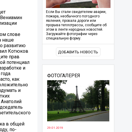
дет
Если Вы стали свидетелем аварии,
пожара, необычного погодного
Г Вениамин
явления, провала дороги или
лизации
прорыва теплотрассы, сообщите об
этом в ленте народных новостей.
ном слове
Загружайте фотографии через
специальную форму.
а наше
по развитию
хаил Котюков
ДОБАВИТЬ НОВОСТЬ
ите прав
ой потенциал
азработке и
года.
ФОТОГАЛЕРЕЯ
сто, как
положительно
одумать и
тких
 Анатолий
едседатель
ветительского
ка в общей
29.01.2019
ду, по-