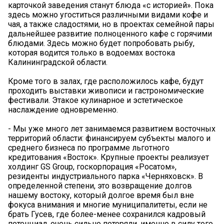
карточкой заведения станут блюда «с историей». Пока
здесь можно угоститься различными видами кофе и
чая, а также сладостями, но в проектах семейной пары
дальнейшее развитие полноценного кафе с горячими
блюдами. Здесь можно будет попробовать рыбу,
которая водится только в водоемах востока
Калининградской области.
Кроме того в залах, где расположилось кафе, будут
проходить выставки живописи и гастрономические
фестивали. Этакое кулинарное и эстетическое
наслаждение одновременно.
- Мы уже много лет занимаемся развитием восточных
территорий области: финансируем субъекты малого и
среднего бизнеса по программе льготного
кредитования «Восток». Крупные проекты реализует
холдинг GS Group, госкорпорация «Росатом»,
резиденты индустриального парка «Черняховск». В
определенной степени, это возвращение долгов
нашему востоку, который долгое время был вне
фокуса внимания и многие муниципалитеты, если не
брать Гусев, где более-менее сохранился кадровый
потенциал, очень сильно потеряли, именно в силу того,