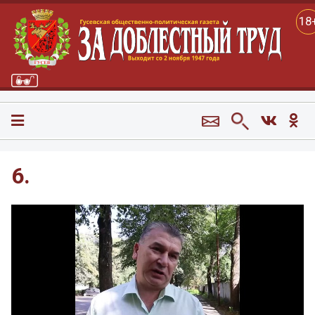
18
6.