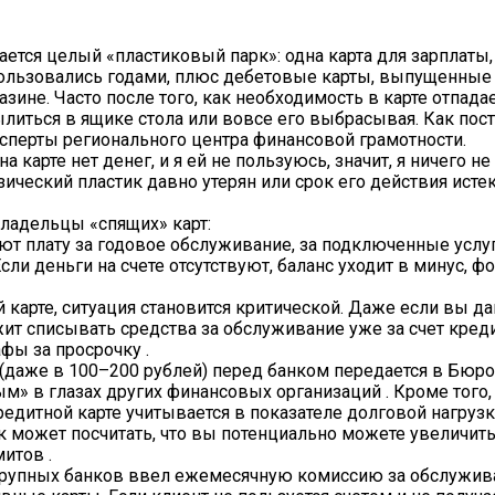
ется целый «пластиковый парк»: одна карта для зарплаты,
 пользовались годами, плюс дебетовые карты, выпущенные
зине. Часто после того, как необходимость в карте отпада
ылиться в ящике стола или вовсе его выбрасывая. Как пост
перты регионального центра финансовой грамотности.
 карте нет денег, и я ей не пользуюсь, значит, я ничего н
ический пластик давно утерян или срок его действия истек
владельцы «спящих» карт:
ют плату за годовое обслуживание, за подключенные услуг
и деньги на счете отсутствуют, баланс уходит в минус, ф
й карте, ситуация становится критической. Даже если вы д
жит списывать средства за обслуживание уже за счет кред
фы за просрочку .
 (даже в 100–200 рублей) перед банком передается в Бюр
м» в глазах других финансовых организаций . Кроме того,
едитной карте учитывается в показателе долговой нагрузки
нк может посчитать, что вы потенциально можете увеличит
итов .
з крупных банков ввел ежемесячную комиссию за обслужив