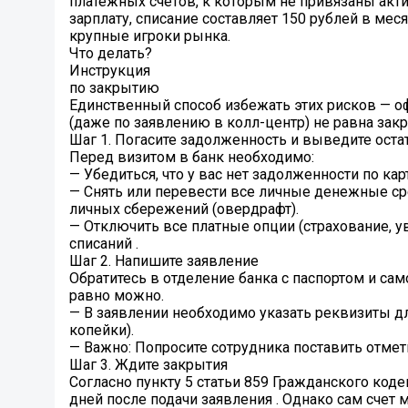
платежных счетов, к которым не привязаны актив
зарплату, списание составляет 150 рублей в мес
крупные игроки рынка.
Что делать?
Инструкция
по закрытию
Единственный способ избежать этих рисков — о
(даже по заявлению в колл-центр) не равна зак
Шаг 1. Погасите задолженность и выведите оста
Перед визитом в банк необходимо:
— Убедиться, что у вас нет задолженности по кар
— Снять или перевести все личные денежные сред
личных сбережений (овердрафт).
— Отключить все платные опции (страхование, у
списаний .
Шаг 2. Напишите заявление
Обратитесь в отделение банка с паспортом и само
равно можно.
— В заявлении необходимо указать реквизиты для
копейки).
— Важно: Попросите сотрудника поставить отмет
Шаг 3. Ждите закрытия
Согласно пункту 5 статьи 859 Гражданского код
дней после подачи заявления . Однако сам счет 