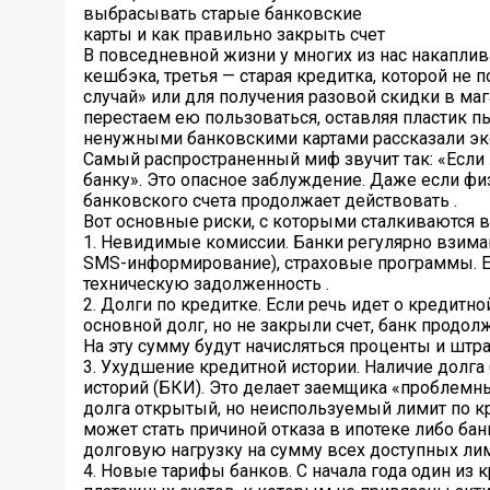
выбрасывать старые банковские
карты и как правильно закрыть счет
В повседневной жизни у многих из нас накаплива
кешбэка, третья — старая кредитка, которой не
случай» или для получения разовой скидки в мага
перестаем ею пользоваться, оставляя пластик п
ненужными банковскими картами рассказали экс
Самый распространенный миф звучит так: «Если на
банку». Это опасное заблуждение. Даже если физ
банковского счета продолжает действовать .
Вот основные риски, с которыми сталкиваются 
1. Невидимые комиссии. Банки регулярно взима
SMS-информирование), страховые программы. Есл
техническую задолженность .
2. Долги по кредитке. Если речь идет о кредитно
основной долг, но не закрыли счет, банк продол
На эту сумму будут начисляться проценты и штра
3. Ухудшение кредитной истории. Наличие долга
историй (БКИ). Это делает заемщика «проблемны
долга открытый, но неиспользуемый лимит по кр
может стать причиной отказа в ипотеке либо ба
долговую нагрузку на сумму всех доступных лим
4. Новые тарифы банков. С начала года один и