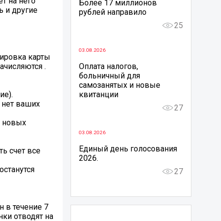
т на него
Более 17 миллионов
ь и другие
рублей направило
25
03.08.2026
кировка карты
Оплата налогов,
ачисляются .
больничный для
самозанятых и новые
квитанции
ие).
й нет ваших
27
о новых
03.08.2026
Единый день голосования
ть счет все
2026.
останутся
27
н в течение 7
нки отводят на