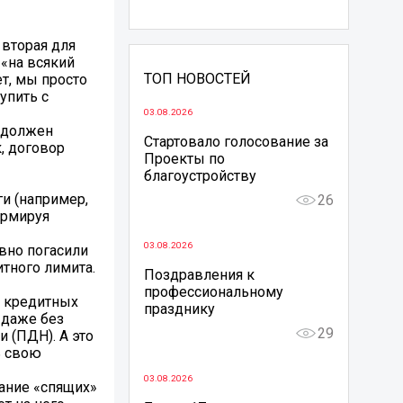
 вторая для
 «на всякий
ТОП НОВОСТЕЙ
ет, мы просто
упить с
03.08.2026
е должен
Стартовало голосование за
, договор
Проекты по
благоустройству
и (например,
26
ормируя
03.08.2026
авно погасили
итного лимита.
Поздравления к
профессиональному
о кредитных
празднику
 даже без
29
 (ПДН). А это
ь свою
03.08.2026
ание «спящих»