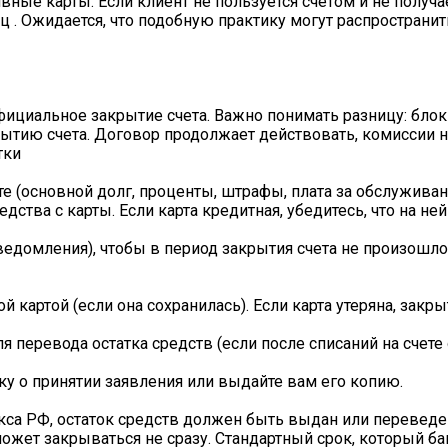
ные карты. Если клиент не пользуется счетом и не получае
яц . Ожидается, что подобную практику могут распространит
фициальное закрытие счета. Важно понимать разницу: бло
рытию счета. Договор продолжает действовать, комиссии н
тки
те (основной долг, проценты, штрафы, плата за обслуживан
ства с карты. Если карта кредитная, убедитесь, что на не
ведомления), чтобы в период закрытия счета не произошл
й картой (если она сохранилась). Если карта утеряна, закры
 перевода остатка средств (если после списаний на счете 
ку о принятии заявления или выдайте вам его копию.
екса РФ, остаток средств должен быть выдан или переведе
может закрываться не сразу. Стандартный срок, который ба