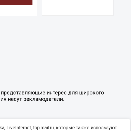
ы, представляющие интерес для широкого
ния несут рекламодатели.
, LiveInternet, top.mail.ru, которые также используют
Разработка -