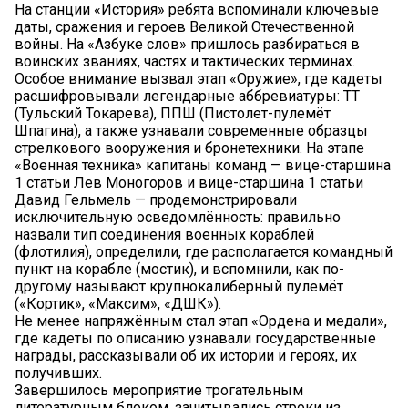
На станции «История» ребята вспоминали ключевые
даты, сражения и героев Великой Отечественной
войны. На «Азбуке слов» пришлось разбираться в
воинских званиях, частях и тактических терминах.
Особое внимание вызвал этап «Оружие», где кадеты
расшифровывали легендарные аббревиатуры: ТТ
(Тульский Токарева), ППШ (Пистолет-пулемёт
Шпагина), а также узнавали современные образцы
стрелкового вооружения и бронетехники. На этапе
«Военная техника» капитаны команд — вице-старшина
1 статьи Лев Моногоров и вице-старшина 1 статьи
Давид Гельмель — продемонстрировали
исключительную осведомлённость: правильно
назвали тип соединения военных кораблей
(флотилия), определили, где располагается командный
пункт на корабле (мостик), и вспомнили, как по-
другому называют крупнокалиберный пулемёт
(«Кортик», «Максим», «ДШК»).
Не менее напряжённым стал этап «Ордена и медали»,
где кадеты по описанию узнавали государственные
награды, рассказывали об их истории и героях, их
получивших.
Завершилось мероприятие трогательным
литературным блоком, зачитывались строки из