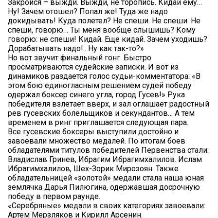
Закройся – выжди. Выжди, не торопись. Кидай ему…
Ну! Зачем отошел? Попал же! Туда же надо
докидывать! Куда полетел? Не спеши. Не спеши. Не
спеши, говорю… Ты меня вообще слышишь? Кому
говорю: не спеши! Кидай. Еще кидай. Зачем уходишь?
Дорабатывать надо!.. Ну как так-то?»
Но вот звучит финальный гонг. Быстро
просматриваются судейские записки. И вот из
динамиков раздается голос судьи-комментатора: «В
этом бою единогласным решением судей победу
одержал боксер синего угла, город Гусев!» Рука
победителя взлетает вверх, и зал оглашает радостный
рев гусевских болельщиков и секундантов… А тем
временем в ринг приглашается следующая пара.
Все гусевские боксеры выступили достойно и
завоевали множество медалей. По итогам боев
обладателями титулов победителей Первенства стали:
Владислав Гринев, Ибрагим Ибрагимхалилов. Ислам
Ибрагимхалилов, Шех-Зорик Мирозоян. Также
обладательницей «золотой» медали стала наша юная
землячка Дарья Пилюгина, одержавшая досрочную
победу в первом раунде.
«Серебряные» медали в своих категориях завоевали:
Артем Мерзляков и Кирилл Арсенин.