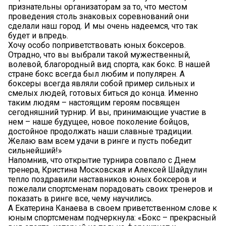
признательны организаторам за то, что местом
проведения столь знаковых соревнований они
сделали наш город. И мы очень надеемся, что так
будет и впредь.
Хочу особо поприветствовать юных боксеров.
Отрадно, что вы выбрали такой мужественный,
волевой, благородный вид спорта, как бокс. В нашей
стране бокс всегда был любим и популярен. А
боксеры всегда являли собой пример сильных и
смелых людей, готовых биться до конца. Именно
таким людям – настоящим героям посвящен
сегодняшний турнир. И вы, принимающие участие в
нем – наше будущее, новое поколение бойцов,
достойное продолжать наши славные традиции.
Желаю вам всем удачи в ринге и пусть победит
сильнейший!»
Напомнив, что открытие турнира совпало с Днем
тренера, Кристина Московская и Алексей Шайдулин
тепло поздравили наставников юных боксеров и
пожелали спортсменам порадовать своих тренеров и
показать в ринге все, чему научились.
А Екатерина Канаева в своем приветственном слове к
юным спортсменам подчеркнула: «Бокс – прекрасный