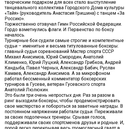
творческим подарком для всех стало выступление
танцевального коллектива Городского Дома культуры
«Тайя» (руководитель Анастасия Гришина) с танцем «За
Россию».
Торжественно отзвучал Гимн Российской Федерации.
Гордо взметнулись флаги. И Первенство по боксу
началось.
Турнирные бои судили самые строгие и компетентные
судьи – именитые и весьма титулованные боксеры:
главный судья соревнований Мастер спорта СССР
Михаил Анисимов, Юрий Смородин, Анатолий
Клименко, Юрий Луцкий, Александр Грибков, Андрей
Кандыба, Павел Черных, Александр Бабич, Руслан
Камаев, Александр Анисимов. А за микрофоном
работал бессменный комментатор боксерских
турниров в Гусеве, ветеран Гусевского спорта
Анатолий Люлюкин.
Это были три очень непростых дня. Раз за разом в
ринг выходили боксеры, чтобы продемонстрировать
свое мастерство и побороться за заветные награды. В
постоянном напряжении работали судьи. Переживали
за своих подопечных тренеры. Срывая голоса,
поддерживали своих спортсменов друзья и родные. И,
порой легко перекрывая весь громогласный гвалт в