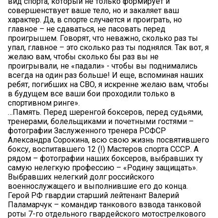
вид спорта, который не только формирует и
совершенствует ваше тело, но и закаляет ваш
характер. Да, в спорте случается и проиграть, но
главное – не сдаваться, не пасовать перед
проигрышем. Говорят, что неважно, сколько раз ты
упал, главное – это сколько раз ты поднялся. Так вот, я
желаю вам, чтобы сколько бы раз вы не
проигрывали, не «падали» - чтобы вы поднимались
всегда на один раз больше! И еще, вспоминая наших
ребят, погибших на СВО, я искренне желаю вам, чтобы
в будущем все ваши бои проходили только в
спортивном ринге».
…Память. Перед шеренгой боксеров, перед судьями,
тренерами, болельщиками и почетными гостями –
фотографии Заслуженного тренера РСФСР
Александра Сорокина, всю свою жизнь посвятившего
боксу, воспитавшего 12 (!) Мастеров спорта СССР. А
рядом – фотографии наших боксеров, выбравших ту
самую нелегкую профессию – «Родину защищать».
Выбравших нелегкий долг российского
военнослужащего и выполнившие его до конца.
Герой РФ гвардии старший лейтенант Валерий
Паламарчук – командир танкового взвода танковой
роты 7-го отдельного гвардейского мотострелкового