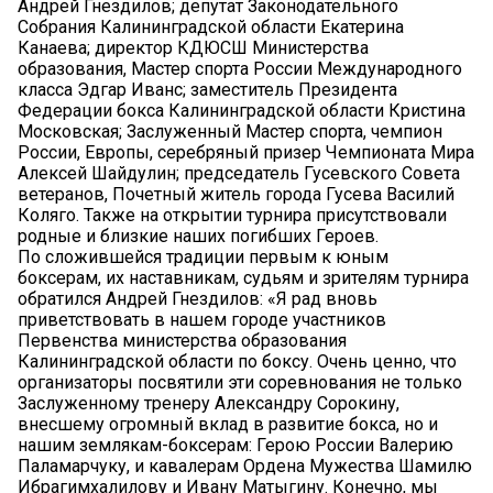
Андрей Гнездилов; депутат Законодательного
Собрания Калининградской области Екатерина
Канаева; директор КДЮСШ Министерства
образования, Мастер спорта России Международного
класса Эдгар Иванс; заместитель Президента
Федерации бокса Калининградской области Кристина
Московская; Заслуженный Мастер спорта, чемпион
России, Европы, серебряный призер Чемпионата Мира
Алексей Шайдулин; председатель Гусевского Совета
ветеранов, Почетный житель города Гусева Василий
Коляго. Также на открытии турнира присутствовали
родные и близкие наших погибших Героев.
По сложившейся традиции первым к юным
боксерам, их наставникам, судьям и зрителям турнира
обратился Андрей Гнездилов: «Я рад вновь
приветствовать в нашем городе участников
Первенства министерства образования
Калининградской области по боксу. Очень ценно, что
организаторы посвятили эти соревнования не только
Заслуженному тренеру Александру Сорокину,
внесшему огромный вклад в развитие бокса, но и
нашим землякам-боксерам: Герою России Валерию
Паламарчуку, и кавалерам Ордена Мужества Шамилю
Ибрагимхалилову и Ивану Матыгину. Конечно, мы