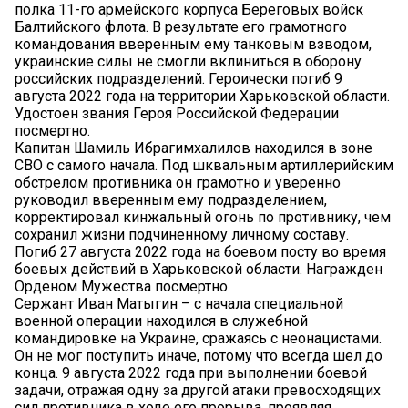
полка 11-го армейского корпуса Береговых войск
Балтийского флота. В результате его грамотного
командования вверенным ему танковым взводом,
украинские силы не смогли вклиниться в оборону
российских подразделений. Героически погиб 9
августа 2022 года на территории Харьковской области.
Удостоен звания Героя Российской Федерации
посмертно.
Капитан Шамиль Ибрагимхалилов находился в зоне
СВО с самого начала. Под шквальным артиллерийским
обстрелом противника он грамотно и уверенно
руководил вверенным ему подразделением,
корректировал кинжальный огонь по противнику, чем
сохранил жизни подчиненному личному составу.
Погиб 27 августа 2022 года на боевом посту во время
боевых действий в Харьковской области. Награжден
Орденом Мужества посмертно.
Сержант Иван Матыгин – с начала специальной
военной операции находился в служебной
командировке на Украине, сражаясь с неонацистами.
Он не мог поступить иначе, потому что всегда шел до
конца. 9 августа 2022 года при выполнении боевой
задачи, отражая одну за другой атаки превосходящих
сил противника в ходе его прорыва, проявляя