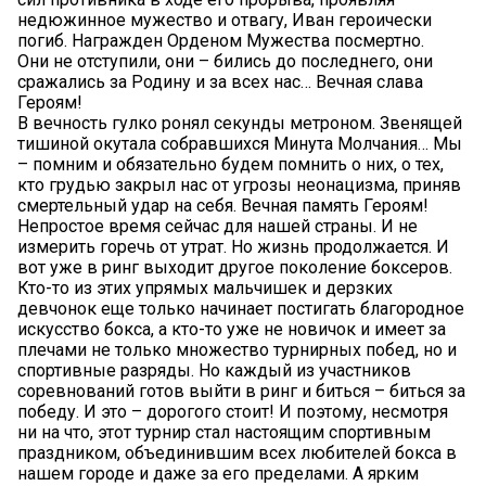
недюжинное мужество и отвагу, Иван героически
погиб. Награжден Орденом Мужества посмертно.
Они не отступили, они – бились до последнего, они
сражались за Родину и за всех нас… Вечная слава
Героям!
В вечность гулко ронял секунды метроном. Звенящей
тишиной окутала собравшихся Минута Молчания… Мы
– помним и обязательно будем помнить о них, о тех,
кто грудью закрыл нас от угрозы неонацизма, приняв
смертельный удар на себя. Вечная память Героям!
Непростое время сейчас для нашей страны. И не
измерить горечь от утрат. Но жизнь продолжается. И
вот уже в ринг выходит другое поколение боксеров.
Кто-то из этих упрямых мальчишек и дерзких
девчонок еще только начинает постигать благородное
искусство бокса, а кто-то уже не новичок и имеет за
плечами не только множество турнирных побед, но и
спортивные разряды. Но каждый из участников
соревнований готов выйти в ринг и биться – биться за
победу. И это – дорогого стоит! И поэтому, несмотря
ни на что, этот турнир стал настоящим спортивным
праздником, объединившим всех любителей бокса в
нашем городе и даже за его пределами. А ярким