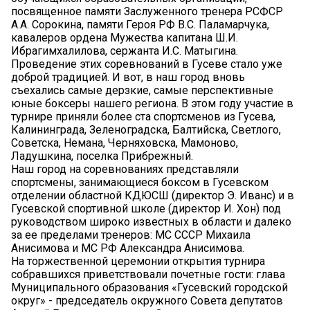
посвященное памяти Заслуженного тренера РСФСР
А.А. Сорокина, памяти Героя РФ В.С. Паламарчука,
кавалеров ордена Мужества капитана Ш.И.
Ибрагимхалилова, сержанта И.С. Матыгина.
Проведение этих соревнований в Гусеве стало уже
доброй традицией. И вот, в наш город вновь
съехались самые дерзкие, самые перспективные
юные боксеры нашего региона. В этом году участие в
турнире приняли более ста спортсменов из Гусева,
Калининграда, Зеленоградска, Балтийска, Светлого,
Советска, Немана, Черняховска, Мамоново,
Ладушкина, поселка Прибрежный.
Наш город на соревнованиях представляли
спортсмены, занимающиеся боксом в Гусевском
отделении областной КДЮСШ (директор Э. Иванс) и в
Гусевской спортивной школе (директор И. Хон) под
руководством широко известных в области и далеко
за ее пределами тренеров: МС СССР Михаила
Анисимова и МС РФ Александра Анисимова.
На торжественной церемонии открытия турнира
собравшихся приветствовали почетные гости: глава
Муниципального образования «Гусевский городской
округ» - председатель окружного Совета депутатов