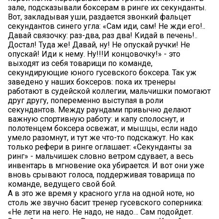
зале, подсказывали боксерам в ринге их секунданты.
Вот, закладывая уши, раздается звонкий фальцет
секундантов синего угла: «Сам иди, сам! Не жди его!..
Давай связочку: раз-два, раз два! Кидай в печень!..
Достал! Туда же! Давай, ну! Не опускай ручки! Не
опускай! Иди к нему. Ну!!!И концовочку!» - это
выходят из себя товарищи по команде,
секундирующие юного гусевского боксера. Так уж
заведено у наших боксеров: пока их тренеры
работают в судейской коллегии, мальчишки помогают
друг другу, попеременно выступая в роли
секундантов. Между раундами привычно делают
важную спортивную работу: и капу сполоснут, и
полотенцем боксера освежат, и мышцы, если надо
умело разомнут, и тут же что-то подскажут. Но как
только рефери в ринге оглашает: «Секунданты за
ринг» - мальчишек словно ветром сдувает, а весь
инвентарь в мгновение ока убирается. И вот они уже
вновь срывают голоса, поддерживая товарища по
команде, ведущего свой бой.
А в это же время у красного угла на одной ноте, но
столь же звучно басит тренер гусевского соперника:
«Не лети на него. Не надо, не надо… Сам подойдет.