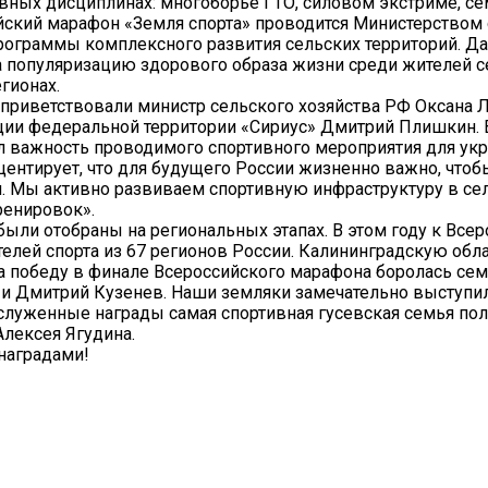
ивных дисциплинах: многоборье ГТО, силовом экстриме, с
ийский марафон «Земля спорта» проводится Министерством
рограммы комплексного развития сельских территорий. Д
 популяризацию здорового образа жизни среди жителей с
гионах.
риветствовали министр сельского хозяйства РФ Оксана Л
ции федеральной территории «Сириус» Дмитрий Плишкин. 
л важность проводимого спортивного мероприятия для ук
центирует, что для будущего России жизненно важно, что
. Мы активно развиваем спортивную инфраструктуру в се
ренировок».
были отобраны на региональных этапах. В этом году к Все
елей спорта из 67 регионов России. Калининградскую обл
 за победу в финале Всероссийского марафона боролась се
 и Дмитрий Кузенев. Наши земляки замечательно выступи
аслуженные награды самая спортивная гусевская семья пол
лексея Ягудина.
наградами!