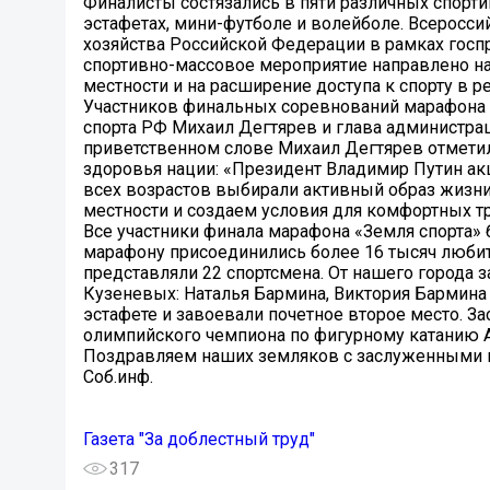
Финалисты состязались в пяти различных спорт
эстафетах, мини-футболе и волейболе. Всеросс
хозяйства Российской Федерации в рамках госп
спортивно-массовое мероприятие направлено на
местности и на расширение доступа к спорту в ре
Участников финальных соревнований марафона п
спорта РФ Михаил Дегтярев и глава администра
приветственном слове Михаил Дегтярев отмети
здоровья нации: «Президент Владимир Путин ак
всех возрастов выбирали активный образ жизни
местности и создаем условия для комфортных т
Все участники финала марафона «Земля спорта» 
марафону присоединились более 16 тысяч любит
представляли 22 спортсмена. От нашего города
Кузеневых: Наталья Бармина, Виктория Бармина
эстафете и завоевали почетное второе место. З
олимпийского чемпиона по фигурному катанию А
Поздравляем наших земляков с заслуженными 
Соб.инф.
Газета "За доблестный труд"
317