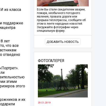
И из класса
Если Вы стали свидетелем аварии,
пожара, необычного погодного
явления, провала дороги или
прорыва теплотрассы, сообщите об
и поддержке
этом в ленте народных новостей.
иацентра
Загружайте фотографии через
специальную форму.
8 лет
ДОБАВИТЬ НОВОСТЬ
о, что все
частникам
ло отведено
ФОТОГАЛЕРЕЯ
«Портрет».
ыли
азительностью
еми этими
ризеров этого
дожников и их
29.01.2019
подарили