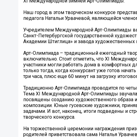
XI Международной зимней Арт-Олимпиады.
Наш город в этом творческом конкурсе предста
педагога Натальи Урвачевой, являющейся член
Учредителем Международной Арт-Олимпиады в
Санкт-Петербургской государственной художес
Академии Штиглица» и завода художественных к
Арт-Олимпиада – традиционный ежегодный творч
включительно. Стоит отметить, что XI Междунаро
участники могли работать дома в комфортных для
только тогда, когда конкурсант уже готов начат
три часа, плюс еще 60 минут на загрузку итого
Традиционно Арт-Олимпиада проводится по четы
Тема XI Международной Арт-Олимпиады звучала т
посвящены созданию художественного образа и
композиции. Юные гусевские художники, приняв
задачами. И вот, наконец, итоги подведены и с
творческого конкурса.
На торжественной церемонии награждения при
родителей приветствовала сама Наталья Урвачев