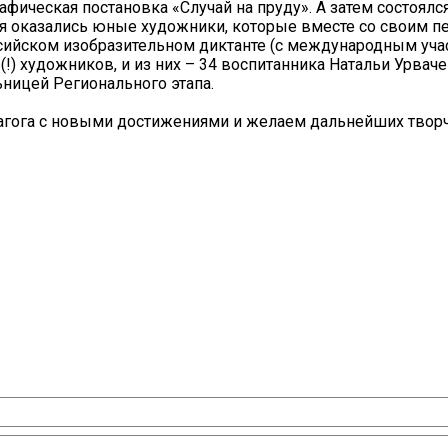
ическая постановка «Случай на пруду». А затем состоялс
ия оказались юные художники, которые вместе со своим п
сийском изобразительном диктанте (с международным учас
 (!) художников, и из них – 34 воспитанника Натальи Урвач
ницей Регионального этапа.
агога с новыми достижениями и желаем дальнейших твор