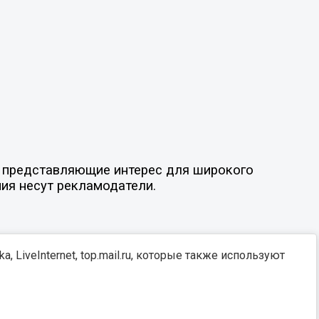
ы, представляющие интерес для широкого
ния несут рекламодатели.
, LiveInternet, top.mail.ru, которые также используют
Разработка -