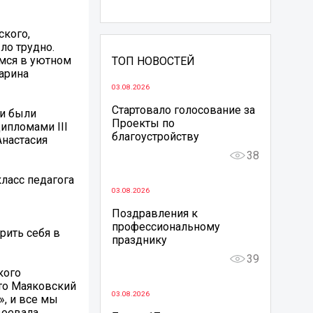
ского,
ло трудно.
имся в уютном
ТОП НОВОСТЕЙ
арина
03.08.2026
Стартовало голосование за
ни были
Проекты по
ипломами III
благоустройству
Анастасия
38
ласс педагога
03.08.2026
Поздравления к
профессиональному
ить себя в
празднику
39
кого
то Маяковский
03.08.2026
», и все мы
воевала