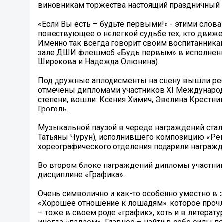
виновникам торжества настоящий праздничный 
«Если Вы есть – будьте первыми!» - этими слов
повествующее о нелегкой судьбе тех, кто движет
Именно так всегда говорит своим воспитанника
зале ДШИ флешмоб «Будь первым» в исполнении
Широкова и Надежда Олюнина).
Под дружные аплодисменты на сцену вышли реб
отмечены дипломами участников XI Международн
степени, вошли: Ксения Химич, Эвелина Крестни
Гроголь.
Музыкальной паузой в череде награждений стал
Татьяны Чурун), исполнившего композицию «Рег
хореографического отделения подарили награжд
Во втором блоке награждений дипломы участн
дисциплине «Графика».
Очень символично и как-то особенно уместно в
«Хорошее отношение к лошадям», которое прочл
– тоже в своем роде «график», хоть и в литерат
иногда «падаем». Главное – найти в себе силы п