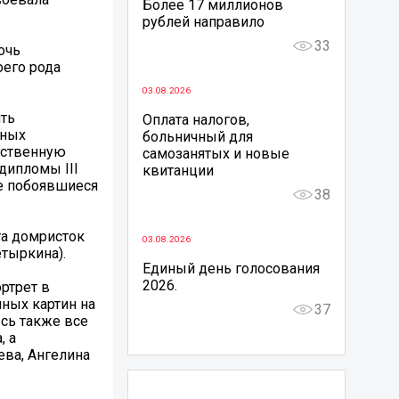
Более 17 миллионов
рублей направило
33
очь
оего рода
03.08.2026
ить
Оплата налогов,
юных
больничный для
жественную
самозанятых и новые
дипломы III
квитанции
не побоявшиеся
38
та домристок
03.08.2026
тыркина).
Единый день голосования
2026.
ртрет в
нных картин на
37
сь также все
, а
ева, Ангелина