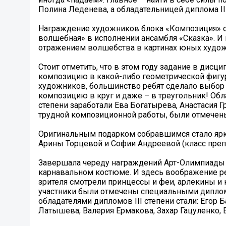
Полина Леденева, а обладательницей диплома III
Награждение художников блока «Композиция» о
волшебная» в исполнении ансамбля «Сказка». И
отражением волшебства в картинах юных худо
Стоит отметить, что в этом году задание в дис
композицию в какой-либо геометрической фигуре
художников, большинство ребят сделало выбор в
композицию в круг и даже – в треугольник! Обла
степени заработали Ева Богатырева, Анастасия 
трудной композиционной работы, были отмечен
Оригинальным подарком собравшимся стало ярк
Арины Торцевой и Софии Андреевой (класс преп
Завершала череду награждений Арт-Олимпиады д
карнавальном костюме. И здесь воображение реб
зрителя смотрели принцессы и феи, арлекины и
участники были отмечены специальными диплом
обладателями дипломов III степени стали: Егор
Латышева, Валерия Ермакова, Захар Гацуленко, 