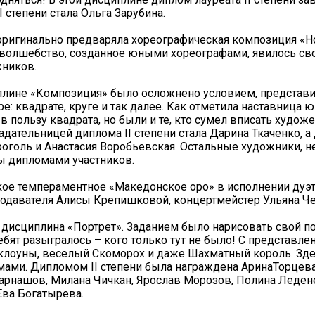
 степени стала Ольга Зарубина.
ригинально предваряла хореографическая композиция «Н
 волшебство, созданное юными хореографами, явилось св
жников.
циплине «Композиция» было осложнено условием, представ
: квадрате, круге и так далее. Как отметила наставница 
 пользу квадрата, но были и те, кто сумел вписать худо
дательницей диплома II степени стала Дарина Ткаченко, а 
Гроголь и Анастасия Воробьевская. Остальные художники, 
ы дипломами участников.
ое темпераментное «Македонское оро» в исполнении дуэ
одавателя Алисы Крепишковой, концертмейстер Ульяна Че
исциплина «Портрет». Заданием было нарисовать свой по
ят разыгралось – кого только тут не было! С представле
 клоуны, веселый Скоморох и даже Шахматный король. Зде
ами. Дипломом II степени была награждена АринаТорцева
 Барнашов, Милана Чичкан, Ярослав Морозов, Полина Леден
Ева Богатырева.