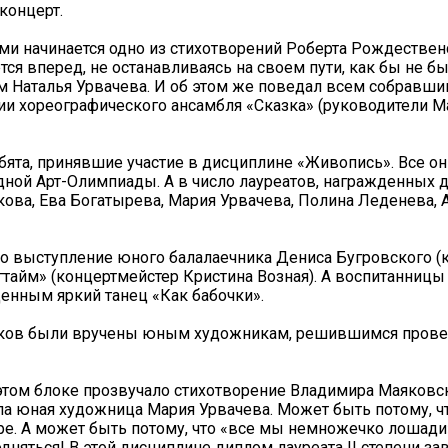
концерт.
ами начинается одно из стихотворений Роберта Рождествен
ся вперед, не останавливаясь на своем пути, как бы не бы
м Наталья Урвачева. И об этом же поведал всем собравш
 хореографического ансамбля «Сказка» (руководители М
ята, принявшие участие в дисциплине «Живопись». Все о
ой Арт-Олимпиады. А в число лауреатов, награжденных д
кова, Ева Богатырева, Мария Урвачева, Полина Леденева, 
о выступление юного балалаечника Дениса Бугровского (к
тайм» (концертмейстер Кристина Возная). А воспитанницы
енным яркий танец «Как бабочки».
иков были вручены юным художникам, решившимся провер
 этом блоке прозвучало стихотворение Владимира Маяковс
а юная художница Мария Урвачева. Может быть потому, ч
уре. А может быть потому, что «все мы немножечко лошади
одняться! В этой дисциплине диплом лауреата II степени за