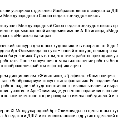
вляли учащиеся отделения Изобразительного искусства ДШ
ом Международного Союза педагогов-художников.
ыступает Международный Союз педагогов-художников пр
твенно-промышленной академии имени А. Штиглица, «Мед
расок «Невская палитра».
еский конкурс для юных художников в возрасте от 5 до 1
дная Арт-Олимпиада по сути – очный конкурс, несмотря на т
 себя условиях. Суть в том, что темы работы приходили у
ь работать. После получения тем на выполнение работы бы
вого изображения работы и фотофиксацию.
рем дисциплинам: «Живопись», «Графика», «Композиция», 
ак: «Воображариум: искусство и фантазия». Ее задания б
 работе над силой художественного высказывания и выр
шие участие в Арт-Олимпиаде, успешно справились со вс
трогое компетентное жюри раскрыло имена победителей и п
зеров XI Международной Арт-Олимпиады со цены юных ху
а. А педагоги ДШИ и их воспитанники с других отделений 